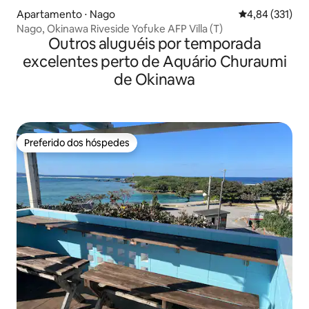
Apartamento ⋅ Nago
4,84 de uma av
4,84 (331)
Nago, Okinawa Riveside Yofuke AFP Villa (T)
Outros aluguéis por temporada
excelentes perto de Aquário Churaumi
de Okinawa
Preferido dos hóspedes
Preferido dos hóspedes