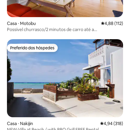
Casa ⋅ Motobu
4,88 de uma av
4,88 (112)
Possível churrasco/2 minutos de carro até a
praia/propriedade Heike com amplo jardim
Preferido dos hóspedes
Preferido dos hóspedes
Casa ⋅ Nakijin
4,94 de uma av
4,94 (318)
NEW-Villa at Beach / with BBQ Grill FREE Rental