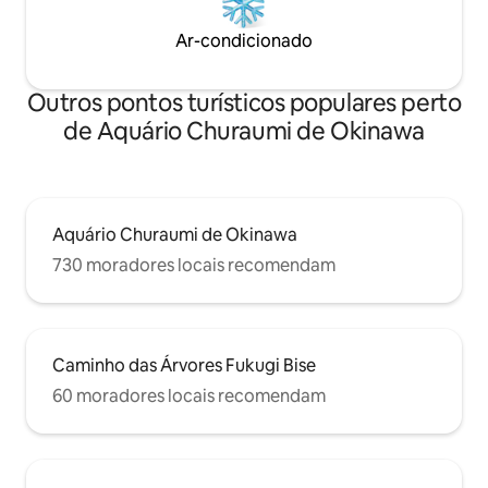
confortável, o colchão que usamos é
completos) Está equipado com uma
feito pela "Serta", que também é usada
máquina de lavar 
Ar-condicionado
em hotéis de luxo. Passe o melhor
supermercado gra
tempo com a melhor vista e os melhores
e 7-Eleven a 3 min
amigos. Observação Não são permitidos
disso, também of
Outros pontos turísticos populares perto
fogos de artifício na propriedade ou na
estar ao ar livre, 
varanda.
bicicletas.
de Aquário Churaumi de Okinawa
Aquário Churaumi de Okinawa
730 moradores locais recomendam
Caminho das Árvores Fukugi Bise
60 moradores locais recomendam