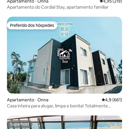
Apartamento ⋅ Onna
4,95 de uma av
4,95 (219)
Apartamento do Cordial Stay, apartamento familiar
Preferido dos hóspedes
Preferido dos hóspedes
Apartamento ⋅ Onna
4,9 de uma av
4,9 (661)
Casa inteira para alugar, limpa e bonita! Totalmente
equipada, com secadora e bebedouro, muito popular
entre famílias com crianças, ótima...
Superhost
Superhost