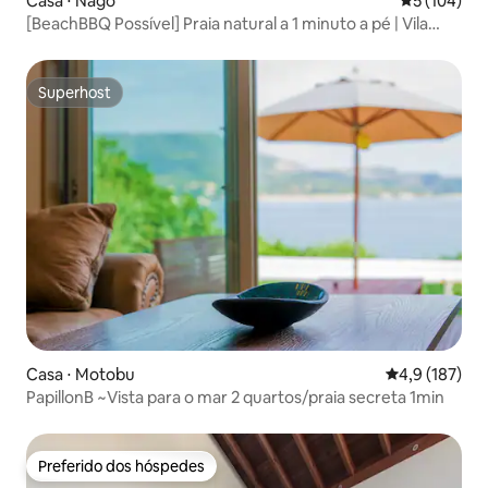
Casa ⋅ Nago
5 de uma av
5 (104)
[BeachBBQ Possível] Praia natural a 1 minuto a pé | Vila
recém-construída | Artigos de praia gratuitos |
Recomendada para outono e inverno
Superhost
Superhost
Casa ⋅ Motobu
4,9 de uma av
4,9 (187)
PapillonB ~Vista para o mar 2 quartos/praia secreta 1min
Preferido dos hóspedes
Preferido dos hóspedes