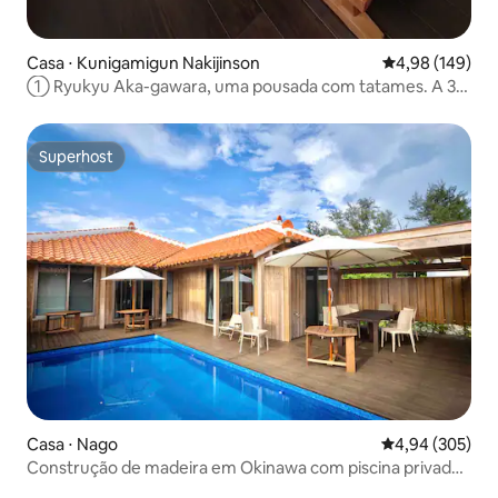
Casa ⋅ Kunigamigun Nakijinson
4,98 de uma av
4,98 (149)
① Ryukyu Aka-gawara, uma pousada com tatames. A 3
minutos de carro de uma praia com uma vista
espetacular. Nakijin, aluguel de uma casa.
Superhost
Superhost
Casa ⋅ Nago
4,94 de uma ava
4,94 (305)
Construção de madeira em Okinawa com piscina privada,
aluguel de um andar, estilo antigo, banho ao ar livre,