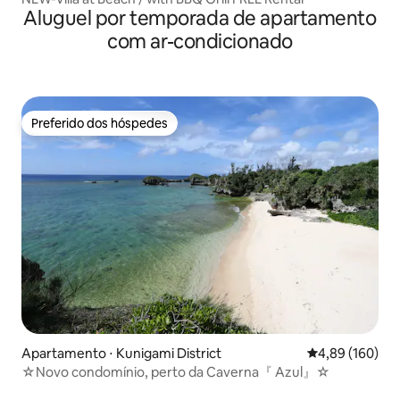
Aluguel por temporada de apartamento
com ar-condicionado
Preferido dos hóspedes
Preferido dos hóspedes
Apartamento ⋅ Kunigami District
4,89 de uma av
4,89 (160)
☆Novo condomínio, perto da Caverna『 Azul』☆