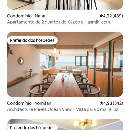
Condomínio ⋅ Naha
4,92 de uma av
4,92 (489)
Apartamento de 2 quartos de Kazoo e Hasmik, com
estacionamento com limite de tamanho, apartamento de
2 quartos
Preferido dos hóspedes
Preferido dos hóspedes
Condomínio ⋅ Yomitan
4,93 de uma av
4,93 (342)
Architecture Meets Ocean View｜Vista para o mar e luz
natural criam...
Preferido dos hóspedes