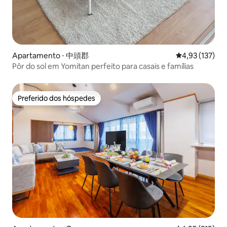
Apartamento ⋅ 中頭郡
4,93 de uma av
4,93 (137)
Pôr do sol em Yomitan perfeito para casais e famílias
Preferido dos hóspedes
Preferido dos hóspedes