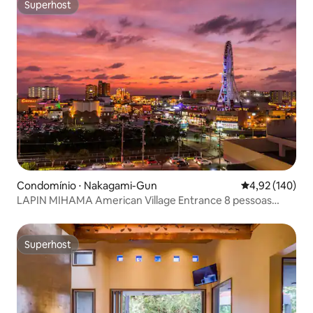
Superhost
Superhost
Condomínio ⋅ Nakagami-Gun
4,92 de uma av
4,92 (140)
LAPIN MIHAMA American Village Entrance 8 pessoas
Tsukisasa Condo Hotel A2
Superhost
Superhost