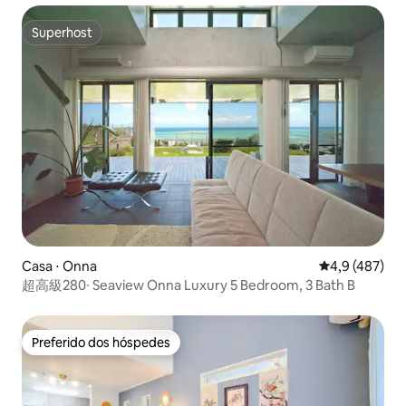
Superhost
Superhost
Casa ⋅ Onna
4,9 de uma av
4,9 (487)
超高級280∙ Seaview Onna Luxury 5 Bedroom, 3 Bath B
Preferido dos hóspedes
Preferido dos hóspedes