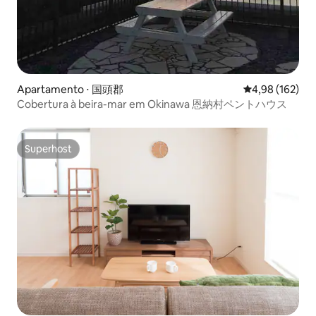
Apartamento ⋅ 国頭郡
4,98 de uma av
4,98 (162)
Cobertura à beira-mar em Okinawa 恩納村ペントハウス
Superhost
Superhost