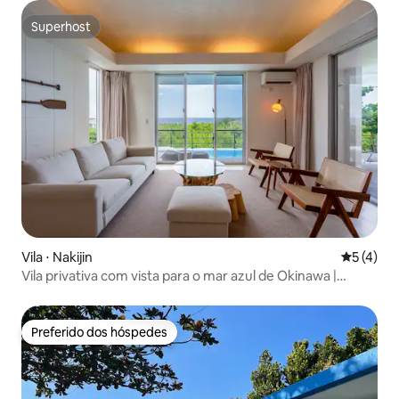
Room Private Villa
Superhost
Superhost
Vila ⋅ Nakijin
5 de uma 
5 (4)
Vila privativa com vista para o mar azul de Okinawa |
Desfrute de piscina, sauna, fogueira e churrasco
Preferido dos hóspedes
Preferido dos hóspedes