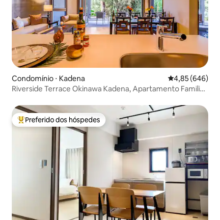
Condomínio ⋅ Kadena
4,85 de uma ava
4,85 (646)
Riverside Terrace Okinawa Kadena, Apartamento Familiar
4
Preferido dos hóspedes
Entre os melhores preferidos dos hóspedes