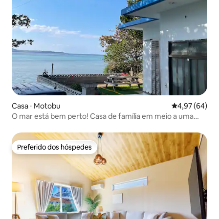
Casa ⋅ Motobu
4,97 de uma a
4,97 (64)
O mar está bem perto! Casa de família em meio a uma
alameda de árvores de Fukugi, a 3 minutos de carro do
Aquário Churaumi
Preferido dos hóspedes
Preferido dos hóspedes