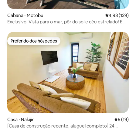
Cabana ⋅ Motobu
4,93 de uma av
4,93 (129)
Exclusivo! Vista para o mar, pôr do sol e céu estrelado! Em
frente ao popular ponto de mergulho com snorkel da
costa de Bisesazaki
Preferido dos hóspedes
Preferido dos hóspedes
Casa ⋅ Nakijin
5 de uma a
5 (19)
[Casa de construção recente, aluguel completo] 24
minutos de Mar do Japão e 18 minutos de Jangria/3 Bed