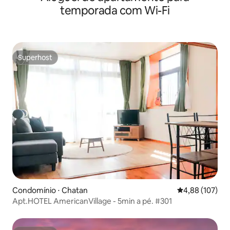
temporada com Wi-Fi
Superhost
Superhost
Condomínio ⋅ Chatan
4,88 de uma av
4,88 (107)
Apt.HOTEL AmericanVillage - 5min a pé. #301