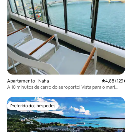
Apartamento ⋅ Naha
4,88 de uma av
4,88 (129)
A 10 minutos de carro do aeroporto! Vista para o mar!
Localizado a 10 minutos de carro da Kokusai-dori!
Acomoda até 5 pessoas!
Preferido dos hóspedes
Preferido dos hóspedes