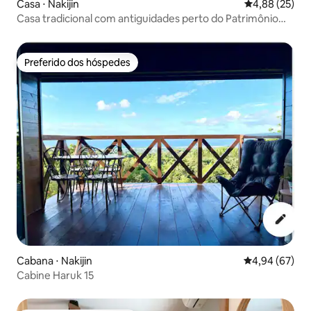
Casa ⋅ Nakijin
4,88 de uma a
4,88 (25)
Casa tradicional com antiguidades perto do Patrimônio
Mundial
Preferido dos hóspedes
Preferido dos hóspedes
Cabana ⋅ Nakijin
4,94 de uma a
4,94 (67)
Cabine Haruk 15