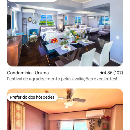
Preferido dos hóspedes
Condomínio ⋅ Uruma
4,86 de uma av
4,86 (107)
Festival de agradecimento pelas avaliações excelentes!
Perto da entrada e saída do trevo da rodovia! Localização
com fácil acesso a Onna, Chatan e Nago!
Preferido dos hóspedes
Preferido dos hóspedes