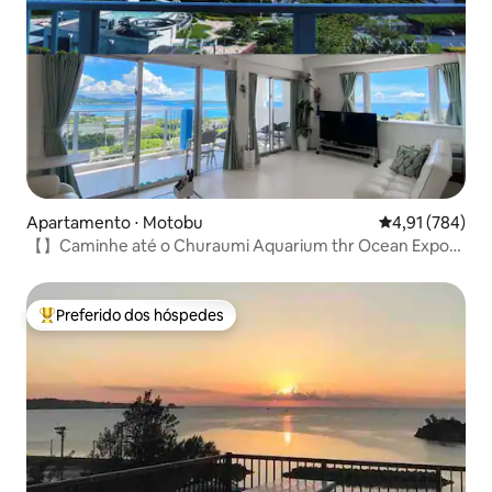
Apartamento ⋅ Motobu
4,91 de uma av
4,91 (784)
【】Caminhe até o Churaumi Aquarium thr Ocean Expo
Park
Preferido dos hóspedes
Entre os melhores preferidos dos hóspedes