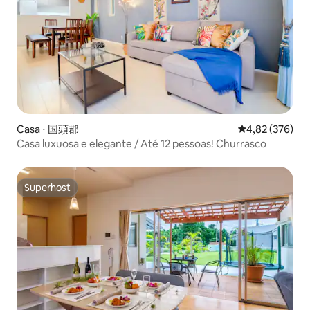
Casa ⋅ 国頭郡
4,82 de uma av
4,82 (376)
Casa luxuosa e elegante / Até 12 pessoas! Churrasco
Superhost
Superhost