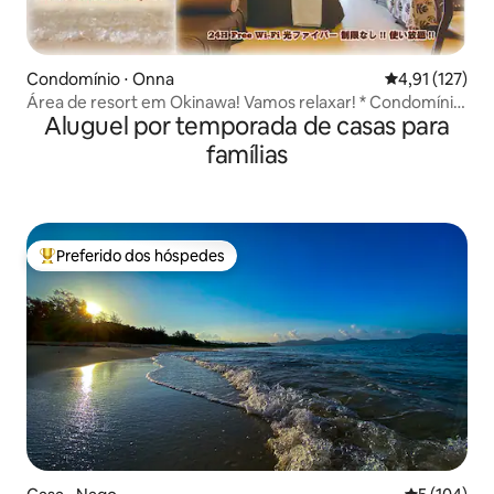
Condomínio ⋅ Onna
4,91 de uma av
4,91 (127)
Área de resort em Okinawa! Vamos relaxar! * Condomínio
Aluguel por temporada de casas para
de estilo havaiano * 7 minutos da IC e 3 minutos a pé da
praia!
famílias
Preferido dos hóspedes
Entre os melhores preferidos dos hóspedes