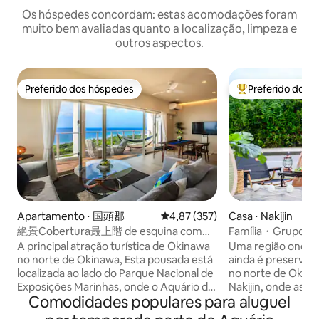
Os hóspedes concordam: estas acomodações foram
muito bem avaliadas quanto a localização, limpeza e
outros aspectos.
Preferido dos hóspedes
Preferido dos 
Preferido dos hóspedes
Entre os melhore
Apartamento ⋅ 国頭郡
4,87 de uma avaliação média de 
4,87 (357)
Casa ⋅ Nakijin
絶景Cobertura最上階 de esquina com
Família・Grupo 8 
vistas incríveis!
JUNGLIA12 ponto
A principal atração turística de Okinawa
Uma região onde 
Kinabalu 8 pontos
no norte de Okinawa, Esta pousada está
ainda é preservad
Island 18 pontos
localizada ao lado do Parque Nacional de
no norte de Okinaw
Exposições Marinhas, onde o Aquário de
Nakijin, onde as 
Comodidades populares para aluguel
Churaumi está localizado. A vista é de
populares. Estaci
tirar o fôlego, um quarto de canto no
para até 3 carros.