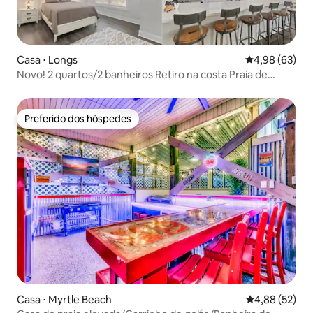
Casa ⋅ Longs
4,98 de uma a
4,98 (63)
Novo! 2 quartos/2 banheiros Retiro na costa Praia de
North Myrtle
Preferido dos hóspedes
Preferido dos hóspedes
Casa ⋅ Myrtle Beach
4,88 de uma a
4,88 (52)