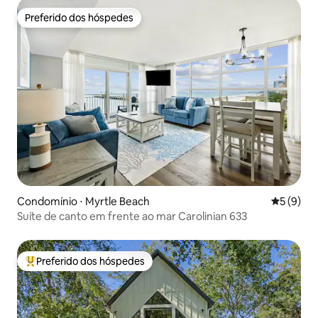
Preferido dos hóspedes
Preferido dos hóspedes
Condomínio ⋅ Myrtle Beach
5 de uma 
5 (9)
Suíte de canto em frente ao mar Carolinian 633
Preferido dos hóspedes
Entre os melhores preferidos dos hóspedes