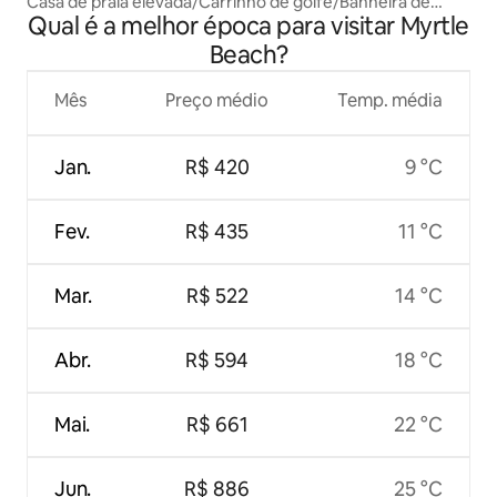
Casa de praia elevada/Carrinho de golfe/Banheira de
Qual é a melhor época para visitar Myrtle
hidromassagem/Fliperama/Bar
Beach?
Mês
Preço médio
Temp. média
Jan.
R$ 420
9 °C
Fev.
R$ 435
11 °C
Mar.
R$ 522
14 °C
Abr.
R$ 594
18 °C
Mai.
R$ 661
22 °C
Jun.
R$ 886
25 °C