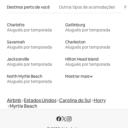
Destinos perto de você
Outros tipos de acomodações
Pr
Charlotte
Gatlinburg
Aluguéis por temporada
Aluguéis por temporada
Savannah
Charleston
Aluguéis por temporada
Aluguéis por temporada
Jacksonville
Hilton Head Island
Aluguéis por temporada
Aluguéis por temporada
North Myrtle Beach
Mostrar mais
Aluguéis por temporada
Airbnb
Estados Unidos
Carolina do Sul
Horry
Myrtle Beach