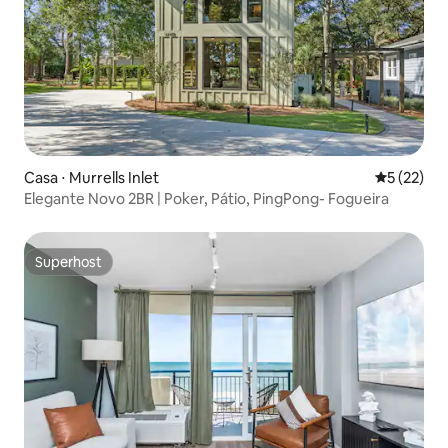
Casa ⋅ Murrells Inlet
5 de uma a
5 (22)
Elegante Novo 2BR | Poker, Pátio, PingPong- Fogueira
Superhost
Superhost