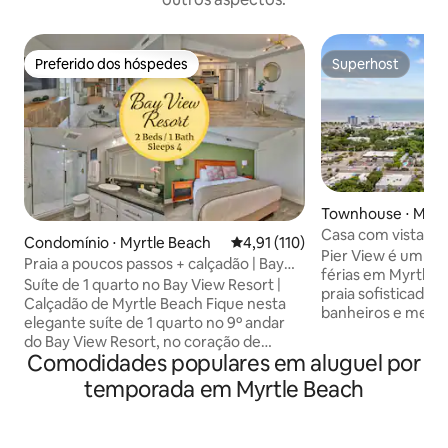
Preferido dos hóspedes
Superhost
Preferido dos hóspedes
Superhost
Townhouse ⋅ Myrt
Casa com vista pa
Condomínio ⋅ Myrtle Beach
4,91 de uma avaliação média de 
4,91 (110)
pessoas | Aceita 
Pier View é um NO
Praia a poucos passos + calçadão | Bay
férias em Myrtle 
View Resort
Suíte de 1 quarto no Bay View Resort |
praia sofisticada 
Calçadão de Myrtle Beach Fique nesta
banheiros e meio, 
elegante suíte de 1 quarto no 9º andar
quarteirões da ar
do Bay View Resort, no coração de
animais de estima
Comodidades populares em aluguel por
Myrtle Beach. Varanda privativa com
para 10 pessoas, e
vista para a cidade e para o pôr do sol,
temporada em Myrtle Beach
com um espaço de
cozinha completa, máquina de
office, TVs intelig
lavar/secar roupa e TVs inteligentes de
velocidade, uma c
55 polegadas. Localizado diretamente
abastecida, churra