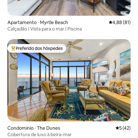
Apartamento ⋅ Myrtle Beach
4,88 de uma a
4,88 (81)
Calçadão | Vista para o mar | Piscina
Preferido dos hóspedes
Entre os melhores preferidos dos hóspedes
Condomínio ⋅ The Dunes
5 de uma a
5 (42)
Cobertura de luxo à beira-mar