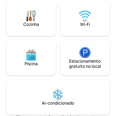
no calçadão, a poucos passos da praia,
garagem privativa
restaurantes e Starbucks. Desfrute de
estacionamento n
comodidades do resort, incluindo rio
até os restaurante
lento, piscina coberta, banheiras de
calçadão e o SkyW
hidromassagem e academia. A poucos
profissionalmente 
Cozinha
Wi-Fi
minutos da SkyWheel, Broadway at the
uma estadia de 5 e
Beach, Topgolf, lojas, restaurantes e
atrações.
Estacionamento
Piscina
gratuito no local
Ar-condicionado