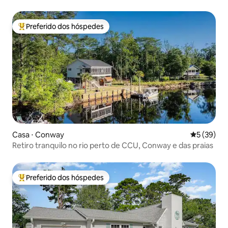
Preferido dos hóspedes
Entre os melhores preferidos dos hóspedes
Casa ⋅ Conway
5 de uma a
5 (39)
Retiro tranquilo no rio perto de CCU, Conway e das praias
Preferido dos hóspedes
Entre os melhores preferidos dos hóspedes