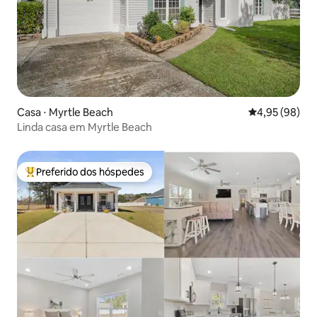
Casa ⋅ Myrtle Beach
4,95 de uma a
4,95 (98)
Linda casa em Myrtle Beach
Preferido dos hóspedes
Entre os melhores preferidos dos hóspedes