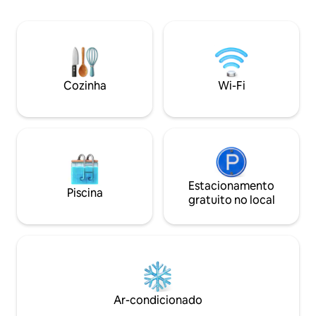
quadras de tênis,
playground infanti
maravilhas recreat
turistas que fica
totalmente mobili
Cozinha
Wi-Fi
Estacionamento
Piscina
gratuito no local
Ar-condicionado