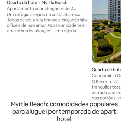
Quarto de hotel ⋅ Myrtle Beach
Apartamento aconchegante de 2
quartos na encantadora Myrtle Beach
Um refúgio arejado na costa atlântica.
Jogos de sol, areia branca e calçadão são
difíceis de não amar. Nossa unidade tem
uma ótima localização!! Uma rápida
caminhada de dois minutos fará com
que você mergulhe os dedos dos pés no
oceano ou se refresque em nossa
piscina privativa à beira-mar. De volta ao
resort, você pode flutuar por nossos
relaxantes rios preguiçosos, deslizar
pelos toboáguas gigantes, relaxar na
Quarto de hotel ⋅
exuberante Lagoon Pool ou saborear
es
Condomínio Ocea
uma bebida à beira da piscina. Em
O Resort está ani
seguida, assista a um belo pôr do sol em
tranquilos totalmen
South Carolina Beach.
estrada que une a
dos portões, você
Myrtle Beach: comodidades populares
das maravilhas à b
preguiçoso, seis p
para aluguel por temporada de apart
casa), 4 banheira
hotel
(três internas e um
de exercícios, sau