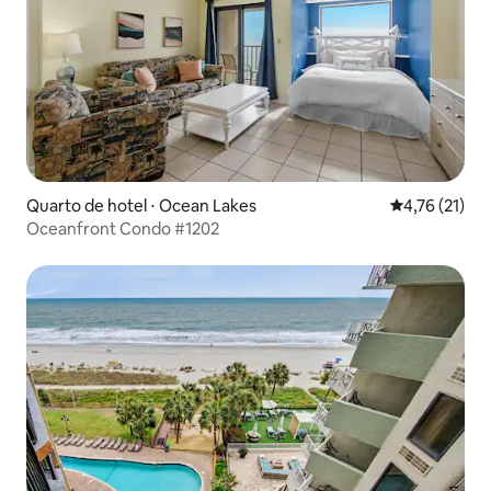
Quarto de hotel ⋅ Ocean Lakes
4,76 de uma a
4,76 (21)
Oceanfront Condo #1202