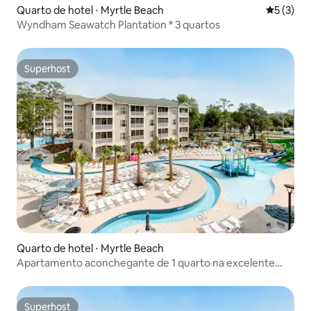
Quarto de hotel ⋅ Myrtle Beach
5 de uma 
5 (3)
Wyndham Seawatch Plantation * 3 quartos
Superhost
Superhost
Quarto de hotel ⋅ Myrtle Beach
Apartamento aconchegante de 1 quarto na excelente
Myrtle Beach
Superhost