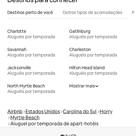
Destinos perto de você
Outros tipos de acomodações
Pr
Charlotte
Gatlinburg
Aluguéis por temporada
Aluguéis por temporada
Savannah
Charleston
Aluguéis por temporada
Aluguéis por temporada
Jacksonville
Hilton Head Island
Aluguéis por temporada
Aluguéis por temporada
North Myrtle Beach
Mostrar mais
Aluguéis por temporada
Airbnb
Estados Unidos
Carolina do Sul
Horry
Myrtle Beach
Aluguel por temporada de apart-hotéis