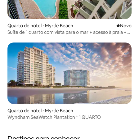
Quarto de hotel ⋅ Myrtle Beach
Novo lugar
Novo
Suíte de 1 quarto com vista para o mar + acesso à praia +
rio “preguiçoso”
Quarto de hotel ⋅ Myrtle Beach
Wyndham SeaWatch Plantation * 1 QUARTO
Destinos para conhecer