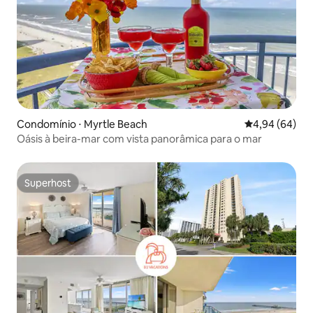
Condomínio ⋅ Myrtle Beach
4,94 de uma av
4,94 (64)
Oásis à beira-mar com vista panorâmica para o mar
Superhost
Superhost