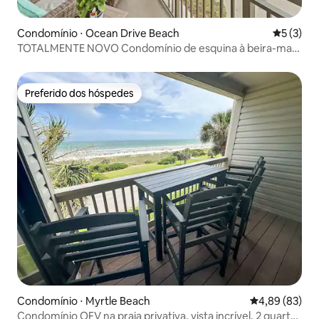
Condomínio ⋅ Ocean Drive Beach
5 de uma 
5 (3)
TOTALMENTE NOVO Condomínio de esquina à beira-mar
com 3 quartos e 3 banheiros
Preferido dos hóspedes
Preferido dos hóspedes
Condomínio ⋅ Myrtle Beach
4,89 de uma a
4,89 (83)
Condomínio OFV na praia privativa, vista incrível, 2 quartos