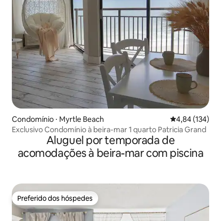
Condomínio ⋅ Myrtle Beach
4,84 de uma av
4,84 (134)
Exclusivo Condomínio à beira-mar 1 quarto Patricia Grand
Aluguel por temporada de
acomodações à beira-mar com piscina
Preferido dos hóspedes
Preferido dos hóspedes