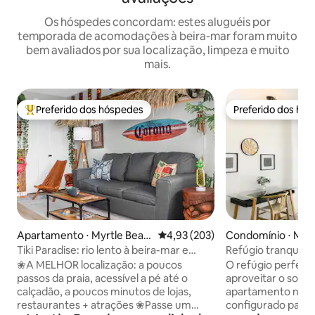
Os hóspedes concordam: estes aluguéis por
temporada de acomodações à beira-mar foram muito
bem avaliados por sua localização, limpeza e muito
mais.
Preferido dos hóspedes
Preferido dos hó
Entre os melhores preferidos dos hóspedes
Preferido dos hó
Apartamento ⋅ Myrtle Beac
4,93 de uma avaliação média de 
4,93 (203)
Condomínio ⋅ Myr
h
Tiki Paradise: rio lento à beira-mar e
Refúgio tranquilo 
banheiras de hidromassagem
- SeaWatch 903 N
❀A MELHOR localização: a poucos
O refúgio perfeito
passos da praia, acessível a pé até o
aproveitar o sol, a are
calçadão, a poucos minutos de lojas,
apartamento no 9º
restaurantes + atrações ❀Passe um
configurado para 