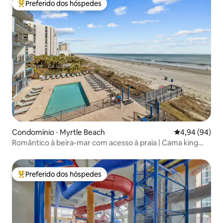
Preferido dos hóspedes
Entre os melhores preferidos dos hóspedes
Condomínio ⋅ Myrtle Beach
4,94 de uma av
4,94 (94)
Romântico à beira-mar com acesso à praia | Cama king
size e bar
Preferido dos hóspedes
Entre os melhores preferidos dos hóspedes