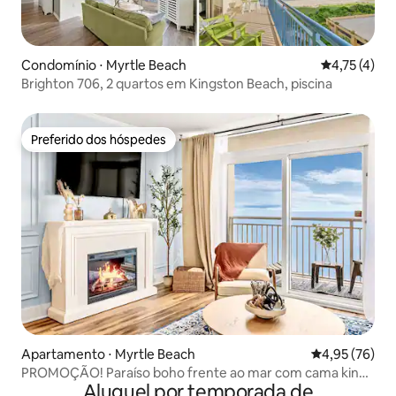
Condomínio ⋅ Myrtle Beach
4,75 de uma 
4,75 (4)
Brighton 706, 2 quartos em Kingston Beach, piscina
Preferido dos hóspedes
Preferido dos hóspedes
Apartamento ⋅ Myrtle Beach
4,95 de uma a
4,95 (76)
PROMOÇÃO! Paraíso boho frente ao mar com cama king
Aluguel por temporada de
size e rio “preguiçoso”