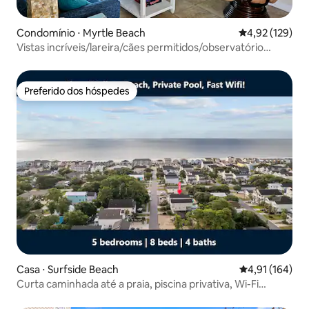
Condomínio ⋅ Myrtle Beach
4,92 de uma av
4,92 (129)
Vistas incríveis/lareira/cães permitidos/observatório
Sunburst
Preferido dos hóspedes
Preferido dos hóspedes
Casa ⋅ Surfside Beach
4,91 de uma av
4,91 (164)
Curta caminhada até a praia, piscina privativa, Wi-Fi
rápido!