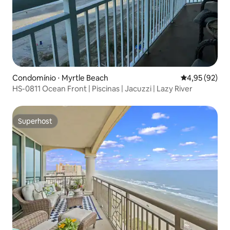
Condomínio ⋅ Myrtle Beach
4,95 de uma a
4,95 (92)
HS-0811 Ocean Front | Piscinas | Jacuzzi | Lazy River
Superhost
Superhost