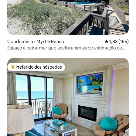
Condomínio ⋅ Myrtle Beach
4,83 de uma av
4,83 (166)
Espaço à beira-mar que aceita animais de estimação com
vista da varanda
Preferido dos hóspedes
Entre os melhores preferidos dos hóspedes