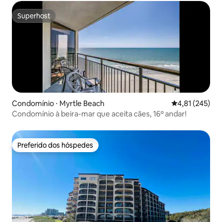
Superhost
Superhost
Condomínio ⋅ Myrtle Beach
4,81 de uma av
4,81 (245)
Condomínio à beira-mar que aceita cães, 16º andar!
Preferido dos hóspedes
Preferido dos hóspedes