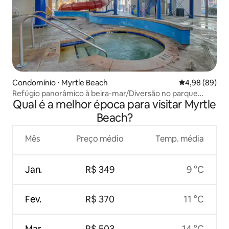
Condomínio ⋅ Myrtle Beach
4,98 de uma av
4,98 (89)
Refúgio panorâmico à beira-mar/Diversão no parque
Qual é a melhor época para visitar Myrtle
aquático/2 quartos/2 banheiros
Beach?
Mês
Preço médio
Temp. média
Jan.
R$ 349
9 °C
Fev.
R$ 370
11 °C
Mar.
R$ 503
14 °C