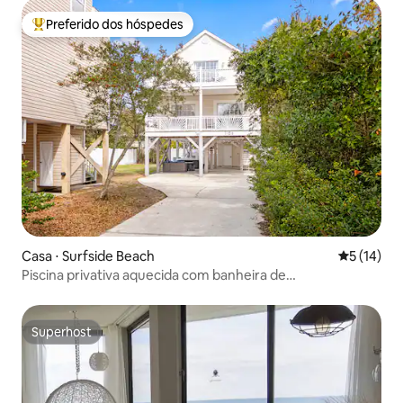
Preferido dos hóspedes
Entre os melhores preferidos dos hóspedes
Casa ⋅ Surfside Beach
5 de uma a
5 (14)
Piscina privativa aquecida com banheira de
hidromassagem, 1 minuto a pé da praia
Superhost
Superhost