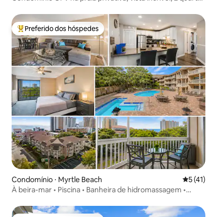
e 2 banheiros
Preferido dos hóspedes
Entre os melhores preferidos dos hóspedes
Condomínio ⋅ Myrtle Beach
5 de uma a
5 (41)
À beira-mar • Piscina • Banheira de hidromassagem •
Espaço • Conveniente