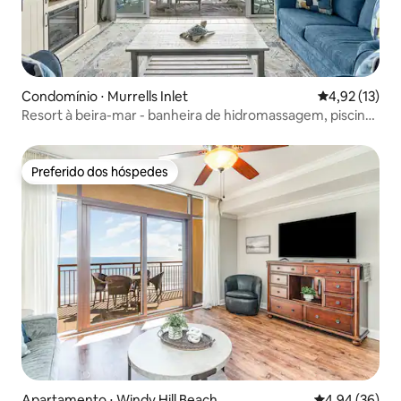
Condomínio ⋅ Murrells Inlet
4,92 de uma a
4,92 (13)
Resort à beira-mar - banheira de hidromassagem, piscina,
varanda grande
Preferido dos hóspedes
Preferido dos hóspedes
Apartamento ⋅ Windy Hill Beach
4,94 de uma a
4,94 (36)