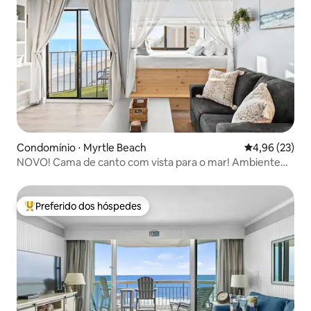
Condomínio ⋅ Myrtle Beach
4,96 de uma a
4,96 (23)
NOVO! Cama de canto com vista para o mar! Ambiente
aconchegante.
Preferido dos hóspedes
Entre os melhores preferidos dos hóspedes