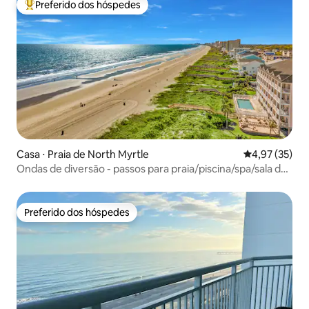
Preferido dos hóspedes
Entre os melhores preferidos dos hóspedes
Casa ⋅ Praia de North Myrtle
4,97 de uma a
4,97 (35)
Ondas de diversão - passos para praia/piscina/spa/sala de
jogos/vistas
Preferido dos hóspedes
Preferido dos hóspedes