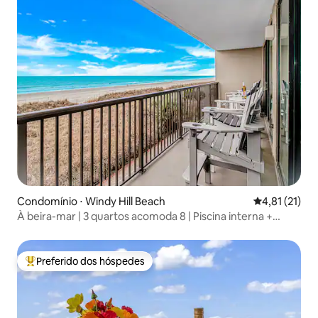
Condomínio ⋅ Windy Hill Beach
4,81 de uma a
4,81 (21)
À beira-mar | 3 quartos acomoda 8 | Piscina interna +
Vistas
Preferido dos hóspedes
Entre os melhores preferidos dos hóspedes