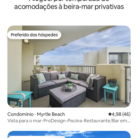
acomodações à beira-mar privativas
Preferido dos hóspedes
Preferido dos hóspedes
Condomínio ⋅ Myrtle Beach
4,98 de uma a
4,98 (46)
Vista para o mar-ProDesign-Piscina-Restaurante/Bar em
condomínio.