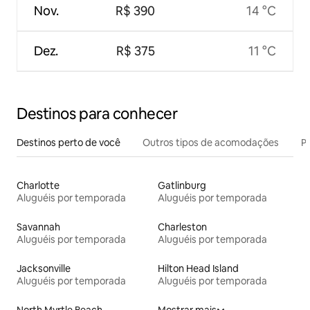
Nov.
R$ 390
14 °C
Dez.
R$ 375
11 °C
Destinos para conhecer
Destinos perto de você
Outros tipos de acomodações
Pr
Charlotte
Gatlinburg
Aluguéis por temporada
Aluguéis por temporada
Savannah
Charleston
Aluguéis por temporada
Aluguéis por temporada
Jacksonville
Hilton Head Island
Aluguéis por temporada
Aluguéis por temporada
North Myrtle Beach
Mostrar mais