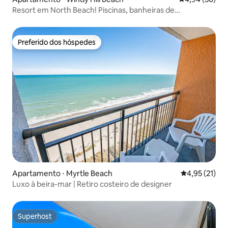
Resort em North Beach! Piscinas, banheiras de
hidromassagem e spa no local
Preferido dos hóspedes
Preferido dos hóspedes
Apartamento ⋅ Myrtle Beach
4,95 de uma a
4,95 (21)
Luxo à beira-mar | Retiro costeiro de designer
Superhost
Superhost