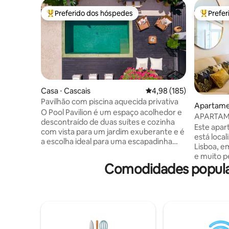
Preferido dos hóspedes
Prefe
Entre os melhores preferidos dos hóspedes
Entre os
Casa ⋅ Cascais
4,98 de uma avaliação m
4,98 (185)
Pavilhão com piscina aquecida privativa
Apartamen
O Pool Pavilion é um espaço acolhedor e
APARTAM
descontraído de duas suítes e cozinha
- CORAÇ
Este apa
com vista para um jardim exuberante e é
está local
a escolha ideal para uma escapadinha
Lisboa, e
alegre e relaxante. Nomeado para um
e muito p
alto padrão com materiais simples, mas
Comodidades popular
sofisticad
sofisticados, como pisos de micro
estar e a
cimento, paredes de estuque e cortinas
apartame
de linho, e decorado em cores naturais
reformado
suaves, mistura-se harmoniosamente
tradicion
com o ambiente. Grandes portas de
dentro co
pátio levam a um espaçoso jardim
do edifíci
privativo com deck de madeira, piscina