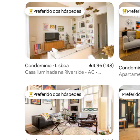
Preferido dos hóspedes
Prefe
Entre os melhores preferidos dos hóspedes
Entre os
Condomínio ⋅ Lisboa
4,96 de uma avaliação m
4,96 (148)
Condomíni
Casa iluminada na Riverside • AC •
Apartame
Alcântara
Preferido dos hóspedes
Preferid
Entre os melhores preferidos dos hóspedes
Preferid