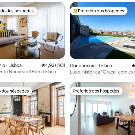
rido dos hóspedes
Preferido dos hóspedes
 melhores preferidos dos hóspedes
Entre os melhores preferidos d
édia de 5, 148 avaliações
o ⋅ Lisboa
4,92 de uma avaliação média de 5, 193 avalia
4,92 (193)
Condomínio ⋅ Lisboa
4
nto Nouveau 4E em Lisboa
Luxo, histórica “Graça” com ex
vista e piscina
o dos hóspedes
Preferido dos hóspedes
o dos hóspedes
Preferido dos hóspedes