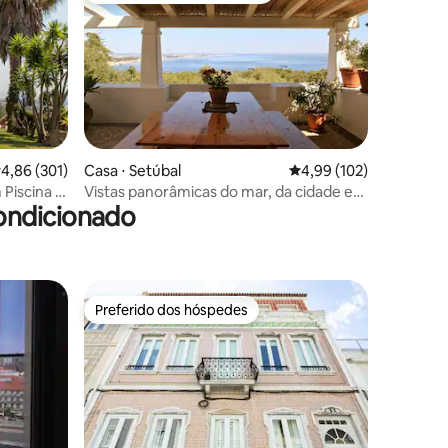
,86 de uma avaliação média de 5, 301 avaliações
4,86 (301)
Casa ⋅ Setúbal
4,99 de uma avaliação 
4,99 (102)
ções
Piscina e
Vistas panorâmicas do mar, da cidade e
ondicionado
anha
do castelo de São Filipe
Preferido dos hóspedes
os hóspedes
Preferido dos hóspedes