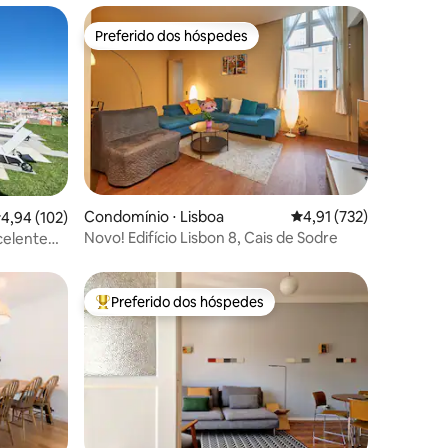
Preferido dos hóspedes
os hóspedes
Preferido dos hóspedes
ções
Condomínio ⋅ Lisboa
4,91 de uma avaliação 
4,91 (732)
,94 de uma avaliação média de 5, 102 avaliações
4,94 (102)
Novo! Edifício Lisbon 8, Cais de Sodre
celente
Preferido dos hóspedes
Entre os melhores preferidos dos hóspedes