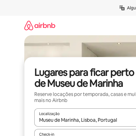
Pular
Algu
para
o
conteúdo
Lugares para ficar perto
de Museu de Marinha
Reserve locações por temporada, casas e mu
mais no Airbnb
Localização
Quando os resultados estiverem disponíveis, expl
Check-in