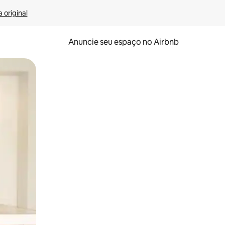
 original
Anuncie seu espaço no Airbnb
 deslizando o dedo na tela.