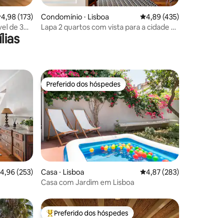
ções
,98 de uma avaliação média de 5, 173 avaliações
4,98 (173)
Condomínio ⋅ Lisboa
4,89 de uma avaliação 
4,89 (435)
el de 3
Lapa 2 quartos com vista para a cidade e
lias
para o rio
Preferido dos hóspedes
Preferido dos hóspedes
ções
,96 de uma avaliação média de 5, 253 avaliações
4,96 (253)
Casa ⋅ Lisboa
4,87 de uma avaliação 
4,87 (283)
Casa com Jardim em Lisboa
Preferido dos hóspedes
os hóspedes
Entre os melhores preferidos dos hóspedes