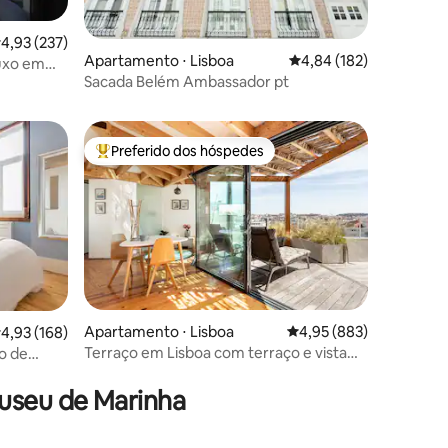
,93 de uma avaliação média de 5, 237 avaliações
4,93 (237)
Apartamento ⋅ Lisboa
4,84 de uma avaliação 
4,84 (182)
luxo em
ções
Sacada Belém Ambassador pt
Preferido dos hóspedes
Entre os melhores preferidos dos hóspedes
ções
Apartamento ⋅ Lisboa
4,95 de uma avaliação m
4,95 (883)
,93 de uma avaliação média de 5, 168 avaliações
4,93 (168)
Terraço em Lisboa com terraço e vista
o de
deslumbrante
useu de Marinha