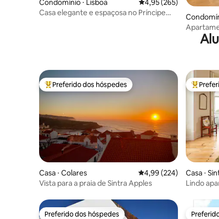
Condomínio ⋅ Lisboa
4,95 de uma avaliação m
4,95 (265)
Casa elegante e espaçosa no Príncipe
Condomíni
Real
Apartame
Alu
terraço, 
Preferido dos hóspedes
Prefe
Entre os melhores preferidos dos hóspedes
Entre os
Casa ⋅ Colares
4,99 de uma avaliação m
4,99 (224)
Casa ⋅ Sin
Vista para a praia de Sintra Apples
Lindo apa
Estaciona
Preferido dos hóspedes
Preferid
Preferido dos hóspedes
Preferid