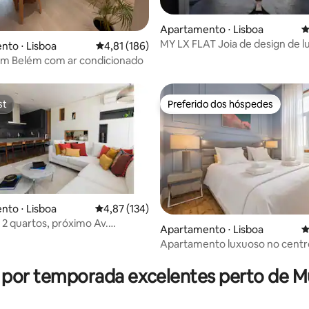
édia de 5, 334 avaliações
Apartamento ⋅ Lisboa
4
MY LX FLAT Joia de design de 
to ⋅ Lisboa
4,81 de uma avaliação média de 5, 186 avalia
4,81 (186)
Rossio
em Belém com ar condicionado
st
Preferido dos hóspedes
st
Preferido dos hóspedes
to ⋅ Lisboa
4,87 de uma avaliação média de 5, 134 avalia
4,87 (134)
2 quartos, próximo Av.
Apartamento ⋅ Lisboa
4
 | AC e estacionamento
Apartamento luxuoso no centr
édia de 5, 130 avaliações
Lisboa
s por temporada excelentes perto de M