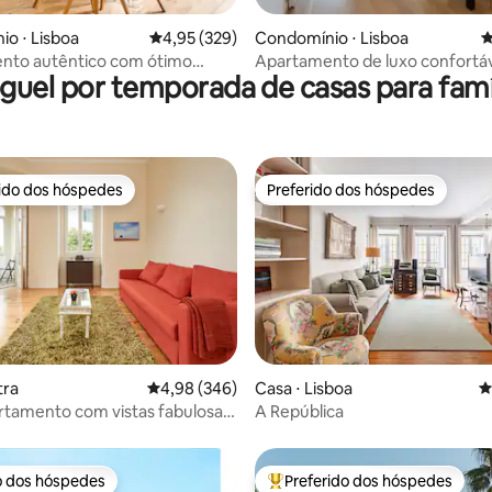
édia de 5, 265 avaliações
o ⋅ Lisboa
4,95 de uma avaliação média de 5, 329 avalia
4,95 (329)
Condomínio ⋅ Lisboa
4
nto autêntico com ótimo
Apartamento de luxo confortáv
guel por temporada de casas para famí
Alfama
camas
rido dos hóspedes
Preferido dos hóspedes
 melhores preferidos dos hóspedes
Preferido dos hóspedes
édia de 5, 224 avaliações
tra
4,98 de uma avaliação média de 5, 346 avalia
4,98 (346)
Casa ⋅ Lisboa
4
rtamento com vistas fabulosas!
A República
mento gratuito
o dos hóspedes
Preferido dos hóspedes
o dos hóspedes
Entre os melhores preferidos d