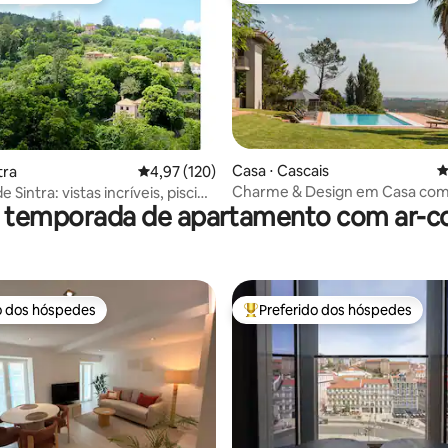
édia de 5, 123 avaliações
Casa ⋅ Cascais
4
tra
4,97 de uma avaliação média de 5, 120 avalia
4,97 (120)
Charme & Design em Casa com 
 Sintra: vistas incríveis, piscina
r temporada de apartamento com ar-c
Vista Magnífica de Mar e Mont
o dos hóspedes
Preferido dos hóspedes
o dos hóspedes
Entre os melhores preferidos d