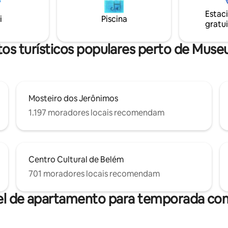
 jantar, fazer compras e
comboio. Ar condicionado e pi
Estac
 do melhor que Lisboa tem a
aquecido em todas as áreas, TV
i
Piscina
gratui
independente por suíte.
os turísticos populares perto de Muse
Mosteiro dos Jerônimos
1.197 moradores locais recomendam
Centro Cultural de Belém
701 moradores locais recomendam
el de apartamento para temporada com