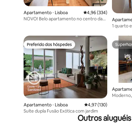
Apartamento ⋅ Lisboa
4,96 de uma avaliação m
4,96 (334)
NOVO! Belo apartamento no centro da
Apartamen
cidade_3QUARTOS_2BANHEIROS_AC
1 quarto 
Preferido dos hóspedes
Superho
Preferido dos hóspedes
Superho
Apartamen
Moderno, 
Liberdade
Apartamento ⋅ Lisboa
4,97 de uma avaliação m
4,97 (130)
Suíte dupla Fusão Exótica com jardim
Outros aluguéi