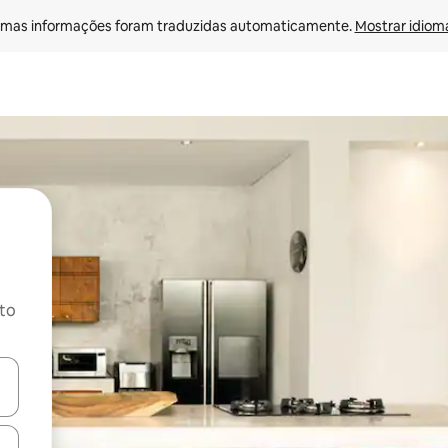
mas informações foram traduzidas automaticamente. 
Mostrar idioma
ito
ore-os usando as seta para cima e para baixo do teclado ou tocando e