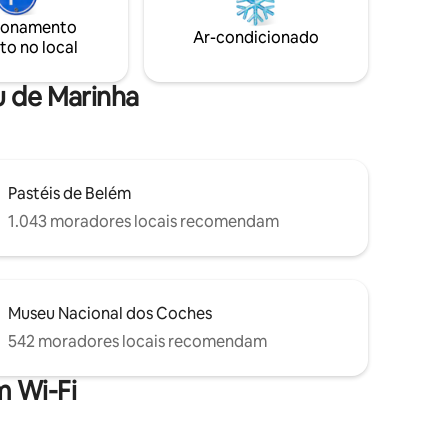
so
verão, da casa na árvore e de uma
ionamento
 4K e box
cozinha funcional. Suba as escadas
Ar-condicionado
to no local
históricas até às vistas mais
deslumbrantes.
u de Marinha
Pastéis de Belém
1.043 moradores locais recomendam
Museu Nacional dos Coches
542 moradores locais recomendam
 Wi-Fi