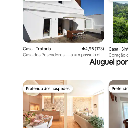
Casa ⋅ Trafaria
4,96 de uma avaliação m
4,96 (123)
Casa ⋅ Sin
Casa dos Pescadores — a um passeio de
Coração de
Aluguel po
barco de Lisboa
e jardim
Preferido dos hóspedes
Preferid
Preferido dos hóspedes
Preferid