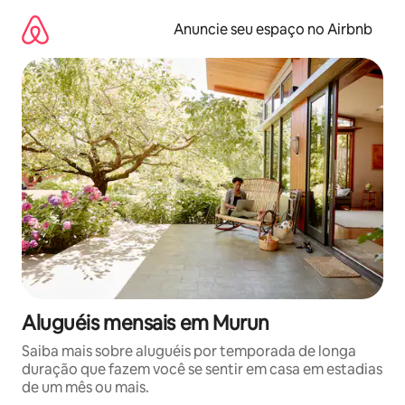
Pular
para
Anuncie seu espaço no Airbnb
o
conteúdo
Aluguéis mensais em Murun
Saiba mais sobre aluguéis por temporada de longa
duração que fazem você se sentir em casa em estadias
de um mês ou mais.