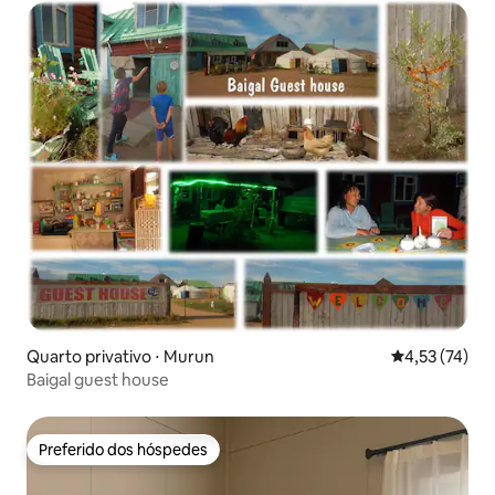
Quarto privativo ⋅ Murun
4,53 de uma a
4,53 (74)
Baigal guest house
Preferido dos hóspedes
Preferido dos hóspedes