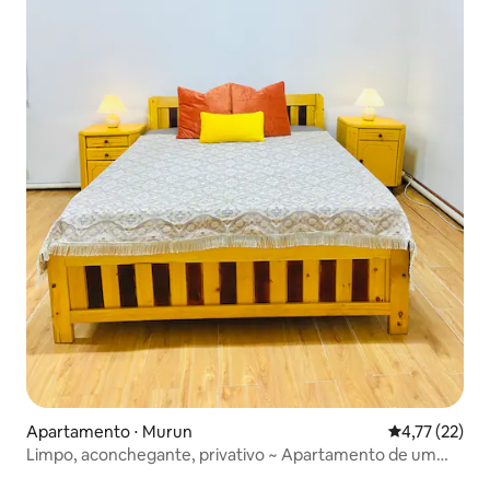
Apartamento ⋅ Murun
4,77 de uma a
4,77 (22)
Limpo, aconchegante, privativo ~ Apartamento de um
quarto