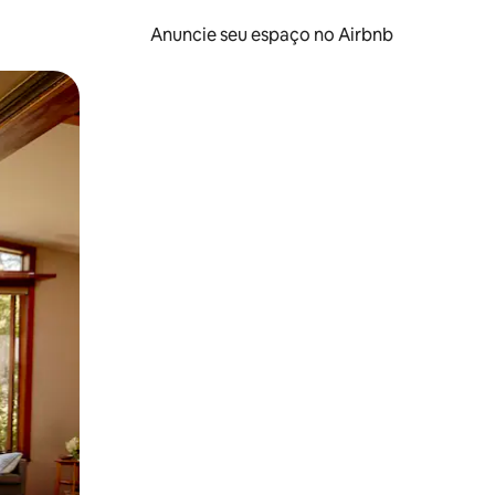
Anuncie seu espaço no Airbnb
 deslizando o dedo na tela.