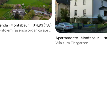
zenda ⋅ Montabaur
4,93 de uma avaliação média de 5, 138 avalia
4,93 (138)
nto em fazenda orgânica até 5
Apartamento ⋅ Montabaur
4
Villa zum Tiergarten