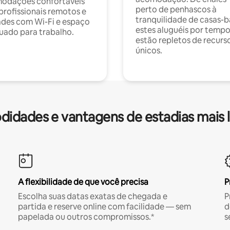
odações confortáveis
perto de penhascos à
profissionais remotos e
tranquilidade de casas-b
des com Wi-Fi e espaço
estes aluguéis por temp
ado para trabalho.
estão repletos de recurs
únicos.
idades e vantagens de estadias mais 
A flexibilidade de que você precisa
P
Escolha suas datas exatas de chegada e
P
partida e reserve online com facilidade — sem
d
papelada ou outros compromissos.*
s