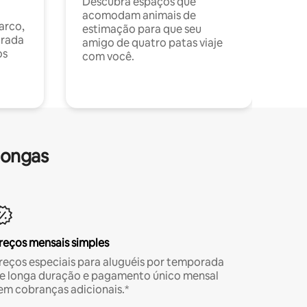
Descubra espaços que
acomodam animais de
arco,
estimação para que seu
orada
amigo de quatro patas viaje
os
com você.
longas
reços mensais simples
reços especiais para aluguéis por temporada
e longa duração e pagamento único mensal
em cobranças adicionais.*