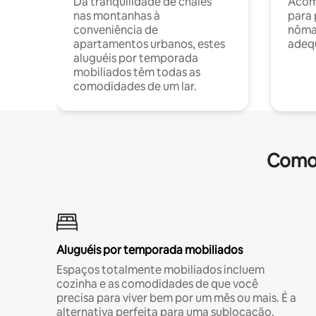
Da tranquilidade de chalés
Acom
nas montanhas à
para 
conveniência de
nôma
apartamentos urbanos, estes
adequ
aluguéis por temporada
mobiliados têm todas as
comodidades de um lar.
Comod
Aluguéis por temporada mobiliados
Espaços totalmente mobiliados incluem
cozinha e as comodidades de que você
precisa para viver bem por um mês ou mais. É a
alternativa perfeita para uma sublocação.