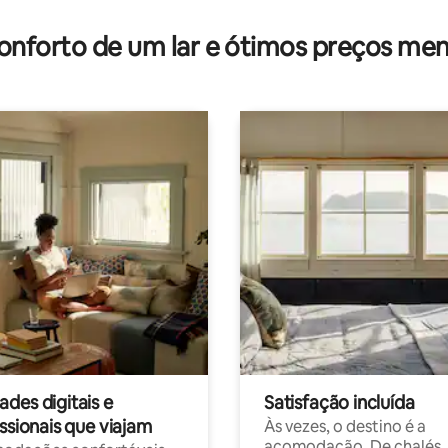
média de 5, 52 avaliações
onforto de um lar e ótimos preços men
des digitais e
Satisfação incluída
ssionais que viajam
Às vezes, o destino é a
acomodação. De chalés