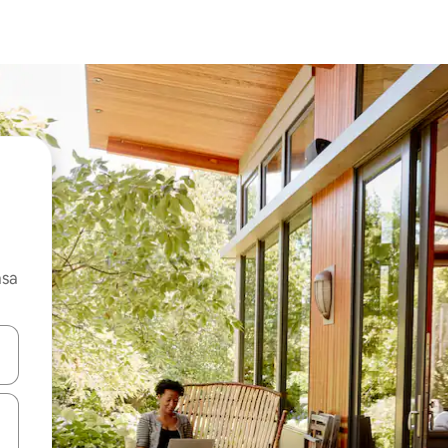
asa
ore-os usando as seta para cima e para baixo do teclado ou tocando e