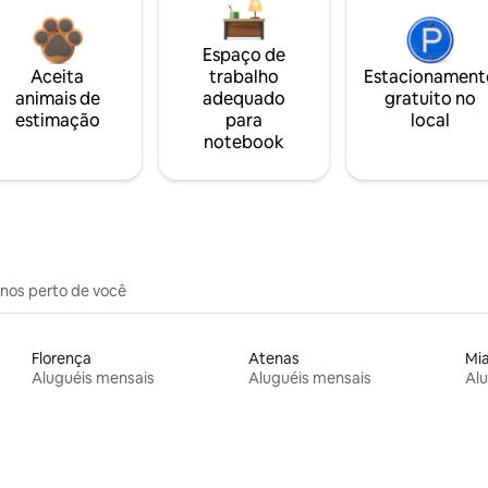
Espaço de
Aceita
trabalho
Estacionament
animais de
adequado
gratuito no
estimação
para
local
notebook
inos perto de você
Florença
Atenas
Mi
Aluguéis mensais
Aluguéis mensais
Alu