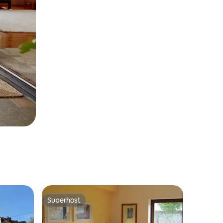
Superhost
os hóspedes
Superhost