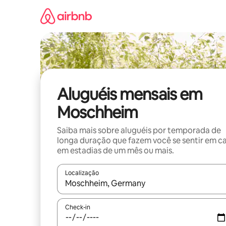
Pular
para
o
conteúdo
Aluguéis mensais em
Moschheim
Saiba mais sobre aluguéis por temporada de
longa duração que fazem você se sentir em c
em estadias de um mês ou mais.
Localização
Quando os resultados estiverem disponíveis, expl
Check-in