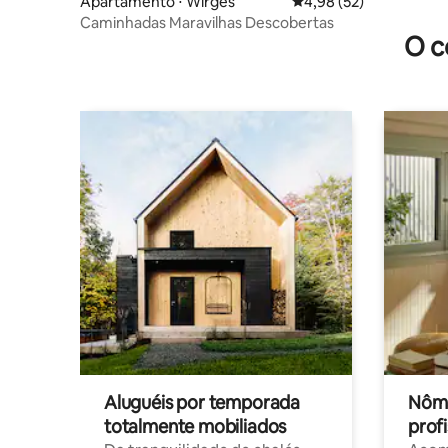
Apartamento ⋅ Wirges
4,98 de uma avaliação 
4,98 (52)
Caminhadas Maravilhas Descobertas
O c
Aluguéis por temporada
Nôma
totalmente mobiliados
profi