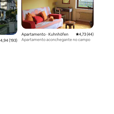
ções
Apartamento ⋅ Kuhnhöfen
4,73 de uma avaliação
4,73 (44)
Apartamento aconchegante no campo
,94 de uma avaliação média de 5, 193 avaliações
4,94 (193)