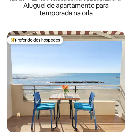
Aluguel de apartamento para
condicionado e estacionamentos privativos
temporada na orla
Preferido dos hóspedes
Entre os melhores preferidos dos hóspedes