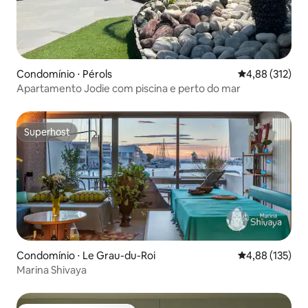
Condomínio ⋅ Pérols
4,88 de uma av
4,88 (312)
Apartamento Jodie com piscina e perto do mar
Superhost
Superhost
Condomínio ⋅ Le Grau-du-Roi
4,88 de uma av
4,88 (135)
Marina Shivaya