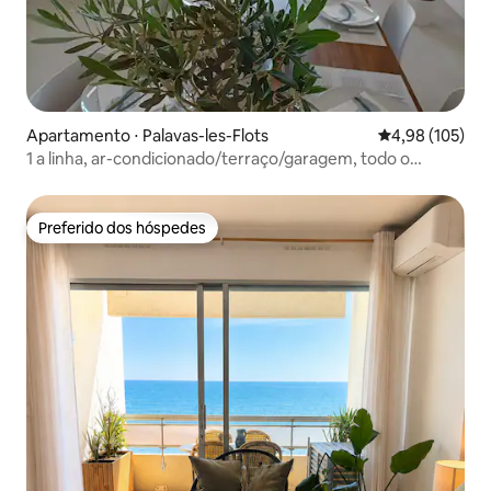
Apartamento ⋅ Palavas-les-Flots
4,98 de uma av
4,98 (105)
1 a linha, ar-condicionado/terraço/garagem, todo o
conforto
Preferido dos hóspedes
Preferido dos hóspedes