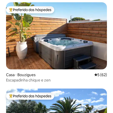
Preferido dos hóspedes
Entre os melhores preferidos dos hóspedes
Casa ⋅ Bouzigues
5 de uma a
5 (62)
Escapadinha chique e zen
Preferido dos hóspedes
Entre os melhores preferidos dos hóspedes