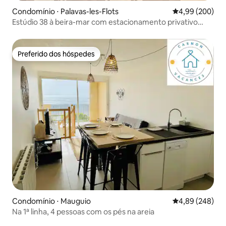
Condomínio ⋅ Palavas-les-Flots
4,99 de uma ava
4,99 (200)
Estúdio 38 à beira-mar com estacionamento privativo
seguro e Wi-Fi
Preferido dos hóspedes
Preferido dos hóspedes
Condomínio ⋅ Mauguio
4,89 de uma ava
4,89 (248)
Na 1ª linha, 4 pessoas com os pés na areia