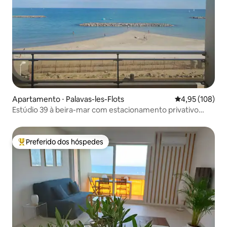
Apartamento ⋅ Palavas-les-Flots
4,95 de uma av
4,95 (108)
Estúdio 39 à beira-mar com estacionamento privativo
seguro e Wi-Fi
Preferido dos hóspedes
Entre os melhores preferidos dos hóspedes