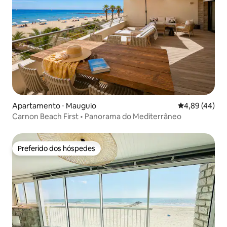
Apartamento ⋅ Mauguio
4,89 de uma a
4,89 (44)
Carnon Beach First • Panorama do Mediterrâneo
Preferido dos hóspedes
Preferido dos hóspedes