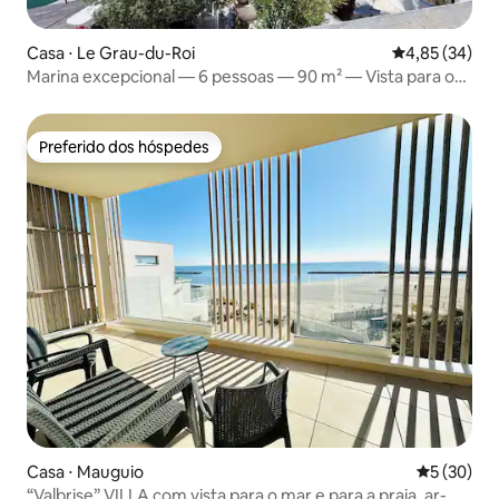
Casa ⋅ Le Grau-du-Roi
4,85 de uma a
4,85 (34)
Marina excepcional — 6 pessoas — 90 m² — Vista para o
mar Cinema
Preferido dos hóspedes
Preferido dos hóspedes
Casa ⋅ Mauguio
5 de uma a
5 (30)
“Valbrise” VILLA com vista para o mar e para a praia, ar-