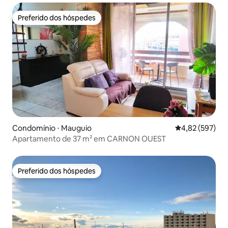
Preferido dos hóspedes
Preferido dos hóspedes
Condomínio ⋅ Mauguio
4,82 de uma av
4,82 (597)
Apartamento de 37 m² em CARNON OUEST
Preferido dos hóspedes
Preferido dos hóspedes