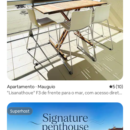
Apartamento ⋅ Mauguio
5 de uma a
5 (10)
"Lisanathoue" F3 de frente para o mar, com acesso direto
à praia e garagem privativa
Superhost
Superhost