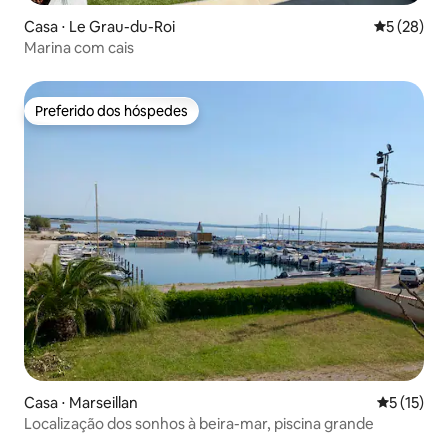
Casa ⋅ Le Grau-du-Roi
5 de uma a
5 (28)
Marina com cais
Preferido dos hóspedes
Preferido dos hóspedes
Casa ⋅ Marseillan
5 de uma a
5 (15)
Localização dos sonhos à beira-mar, piscina grande