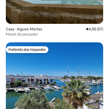
Casa ⋅ Aigues-Mortes
4,95 de uma a
4,95 (57)
Mazet do pescador
Preferido dos hóspedes
Preferido dos hóspedes