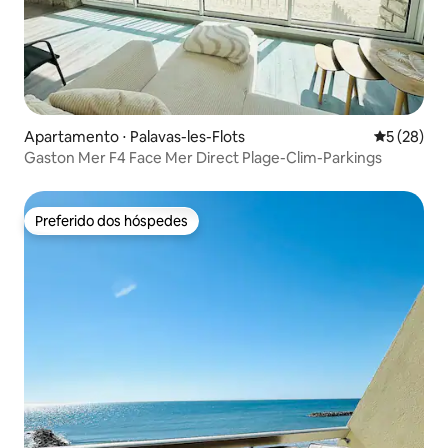
Apartamento ⋅ Palavas-les-Flots
5 de uma a
5 (28)
Gaston Mer F4 Face Mer Direct Plage-Clim-Parkings
Preferido dos hóspedes
Preferido dos hóspedes