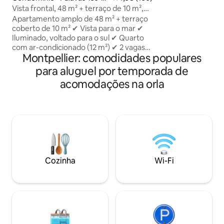
tranquila, a uma 
ots
Vista frontal, 48 m² + terraço de 10 m²,
mar. Projetado para acomodar até 4
acesso direto à praia
Apartamento amplo de 48 m² + terraço
pessoas, oferece 
coberto de 10 m² ✔ Vista para o mar ✔
confortável, uma 
Iluminado, voltado para o sul ✔ Quarto
equipada e acomo
com ar-condicionado (12 m²) ✔ 2 vagas
qualidade para dormir. Ideal 
Montpellier: comodidades populares
de estacionamento seguras ✔
estadia à beira-ma
Residência segura (interfone por vídeo,
para aluguel por temporada de
amigos ou para um
entrada por teclado) ✔ Depósito de
acomodações na orla
bicicletas ✔ Tudo a uma curta
caminhada: lojas, marina, centro da
cidade, restaurantes, atividades
aquáticas. ✔ Ponto de ônibus da linha 1
"Institut Saint Pierre" a 100 m de
distância, com conexão com a linha 3 do
bonde para Montpellier.💙 Ideal para
uma estadia relaxante à beira-mar sem
Cozinha
Wi-Fi
carro, tudo está a uma curta distância a
pé.