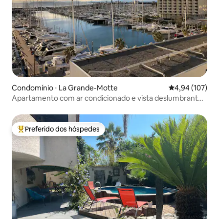
Condomínio ⋅ La Grande-Motte
4,94 de uma av
4,94 (107)
Apartamento com ar condicionado e vista deslumbrante
para o mar/porto
Preferido dos hóspedes
Entre os melhores preferidos dos hóspedes