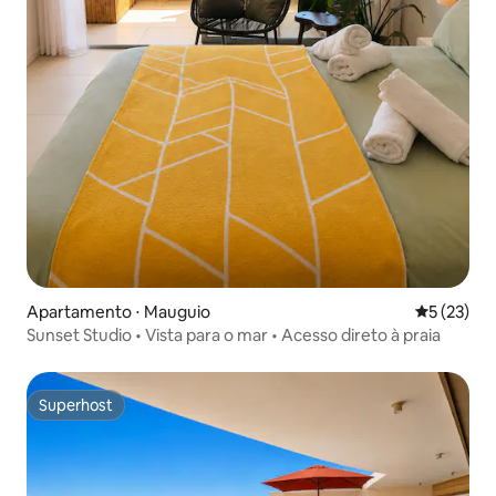
Apartamento ⋅ Mauguio
5 de uma a
5 (23)
Sunset Studio • Vista para o mar • Acesso direto à praia
Superhost
Superhost