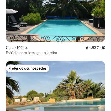
Casa ⋅ Mèze
4,92 de uma av
4,92 (145)
Estúdio com terraço no jardim
Preferido dos hóspedes
Preferido dos hóspedes