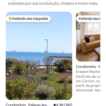
avaliados por sua localização, limpeza e muito mais.
Preferido dos hóspedes
Preferido dos hó
Entre os melhores preferidos dos hóspedes
Preferido dos hó
Condomínio ⋅ Mau
Évasion Marine • C
primeira linha
Desfrute de uma e
em Carnon, com ac
partir da propried
atravessar. Apartamento 4★ de 48 m²,
localizado no 4º e
elevador), com va
frente para a rua
Condomínio ⋅ Palavas-les-Fl
4,98 de uma avaliação média de 
4,98 (160)