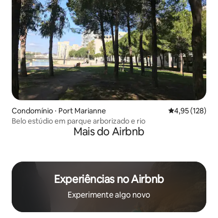
Condomínio ⋅ Port Marianne
4,95 de uma av
4,95 (128)
Belo estúdio em parque arborizado e rio
Mais do Airbnb
Experiências no Airbnb
Experimente algo novo