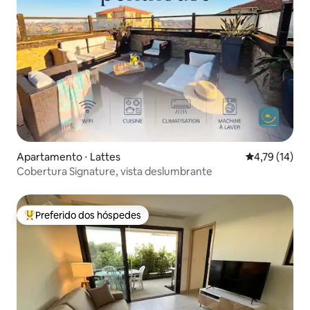
Apartamento ⋅ Lattes
4,79 de uma a
4,79 (14)
Cobertura Signature, vista deslumbrante
Preferido dos hóspedes
Entre os melhores preferidos dos hóspedes