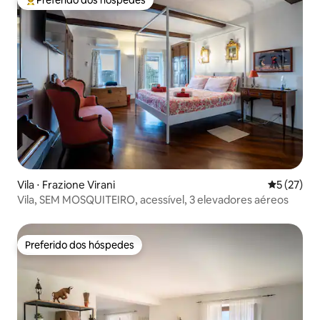
Preferido dos hóspedes
Entre os melhores preferidos dos hóspedes
Vila ⋅ Frazione Virani
5 de uma a
5 (27)
Vila, SEM MOSQUITEIRO, acessível, 3 elevadores aéreos
Preferido dos hóspedes
Preferido dos hóspedes