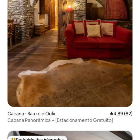
Cabana ⋅ Sauze d'Oulx
4,89 de uma a
4,89 (82)
Cabana Panorâmica + [Estacionamento Gratuito]