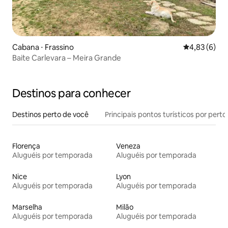
Cabana ⋅ Frassino
4,83 de uma 
4,83 (6)
Baite Carlevara – Meira Grande
Destinos para conhecer
Destinos perto de você
Principais pontos turísticos por perto
Florença
Veneza
Aluguéis por temporada
Aluguéis por temporada
Nice
Lyon
Aluguéis por temporada
Aluguéis por temporada
Marselha
Milão
Aluguéis por temporada
Aluguéis por temporada