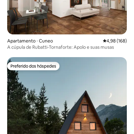
Apartamento ⋅ Cuneo
4,98 de uma av
4,98 (168)
A cúpula de Rubatti-Tornaforte: Apolo e suas musas
Preferido dos hóspedes
Preferido dos hóspedes