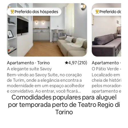
Preferido dos hóspedes
Preferido dos 
Entre os melhores preferidos dos hóspedes
Entre os melhore
Apartamento ⋅ Torino
4,97 de uma avaliação média de 
4,97 (210)
Apartamento ⋅ To
A elegante suíte Savoy
O Pátio Verde - Pa
Bem-vindo ao Savoy Suite, no coração
Localizado em uma
de Turim, onde a elegância encontra a
cheia de história
modernidade em um espaço acolhedor
pelos moradores d
e convidativo. Ao entrar, você ficará
apartamento está
Comodidades populares para aluguel
cativado pela beleza arquitetônica que o
a oferecer uma loc
cerca, uma mistura perfeita de charme
visitar e descobrir
por temporada perto de Teatro Regio di
histórico e design contemporâneo. A
ao mesmo tempo, 
Torino
elegante suíte totalmente equipada
tranquilo e relaxante. Localiz
oferece o máximo conforto, garantindo
uma rua histórica
uma estadia agradável. Ideal para casais
turineses, o apa