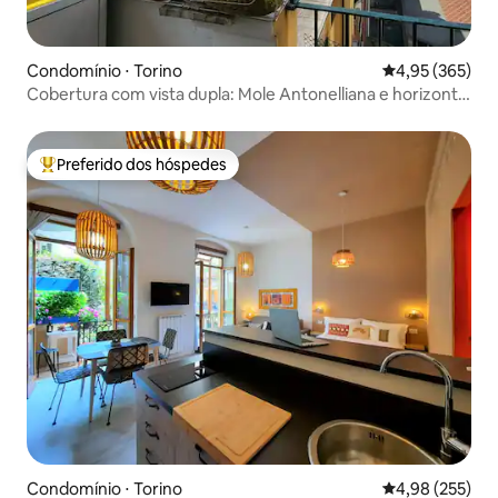
Condomínio ⋅ Torino
4,95 de uma av
4,95 (365)
Cobertura com vista dupla: Mole Antonelliana e horizonte
de Turim
Preferido dos hóspedes
Entre os melhores preferidos dos hóspedes
Condomínio ⋅ Torino
4,98 de uma av
4,98 (255)