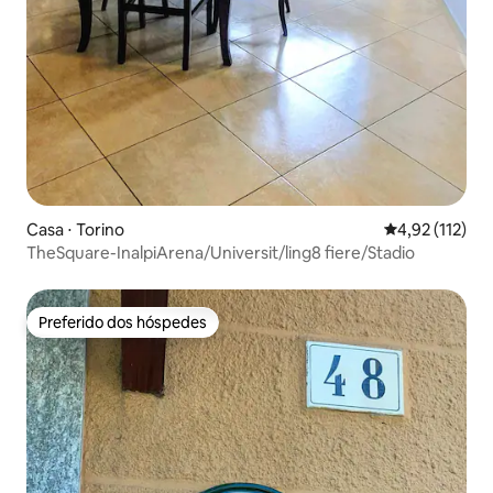
Casa ⋅ Torino
4,92 de uma av
4,92 (112)
TheSquare-InalpiArena/Universit/ling8 fiere/Stadio
Preferido dos hóspedes
Preferido dos hóspedes