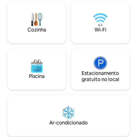
e solteiros. Se você está explorando os
localização ideal p
marcos da cidade ou para reuniões de
centro da cidade
negócios, este apartamento é a base
viver em um espaç
perfeita para a sua estadia
relaxante. 
Cozinha
Wi-Fi
Estacionamento
Piscina
gratuito no local
Ar-condicionado