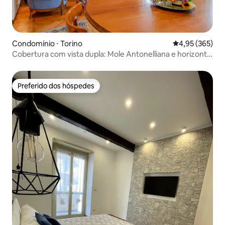
Condomínio ⋅ Torino
4,95 de uma av
4,95 (365)
Cobertura com vista dupla: Mole Antonelliana e horizonte
de Turim
Preferido dos hóspedes
Preferido dos hóspedes