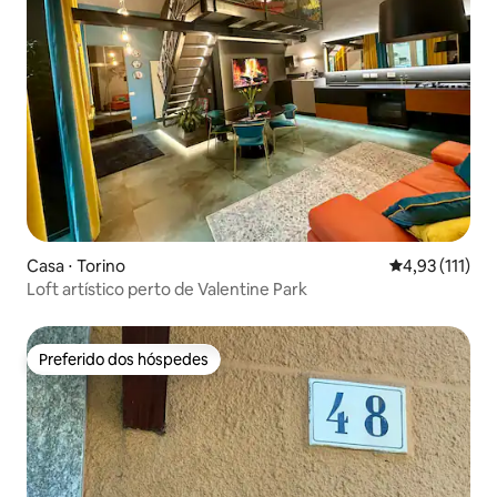
Casa ⋅ Torino
4,93 de uma av
4,93 (111)
Loft artístico perto de Valentine Park
Preferido dos hóspedes
Preferido dos hóspedes