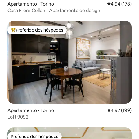
Apartamento ⋅ Torino
4,94 de uma av
4,94 (178)
Casa Freni-Cullen - Apartamento de design
Preferido dos hóspedes
Entre os melhores preferidos dos hóspedes
Apartamento ⋅ Torino
4,97 de uma av
4,97 (199)
Loft 9092
Preferido dos hóspedes