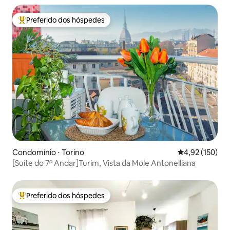
Preferido dos hóspedes
Entre os melhores preferidos dos hóspedes
Condomínio ⋅ Torino
4,92 de uma av
4,92 (150)
[Suíte do 7º Andar]Turim, Vista da Mole Antonelliana
Preferido dos hóspedes
Entre os melhores preferidos dos hóspedes