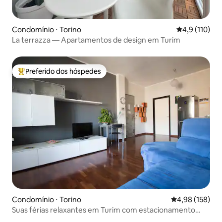
Condomínio ⋅ Torino
4,9 de uma av
4,9 (110)
La terrazza — Apartamentos de design em Turim
Preferido dos hóspedes
Entre os melhores preferidos dos hóspedes
Condomínio ⋅ Torino
4,98 de uma av
4,98 (158)
Suas férias relaxantes em Turim com estacionamento
gratuito