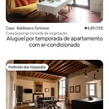
Casa ⋅ Baldissero Torinese
4,85 de uma av
4,85 (123)
Casa Superga cercada de vegetação
Aluguel por temporada de apartamento
com ar-condicionado
Preferido dos hóspedes
Preferido dos hóspedes