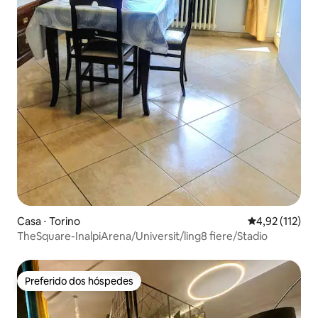
Casa ⋅ Torino
4,92 de uma av
4,92 (112)
TheSquare-InalpiArena/Universit/ling8 fiere/Stadio
Preferido dos hóspedes
Preferido dos hóspedes