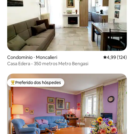
Condomínio ⋅ Moncalieri
4,99 de uma av
4,99 (124)
Casa Edera - 350 metros Metro Bengasi
Preferido dos hóspedes
Entre os melhores preferidos dos hóspedes