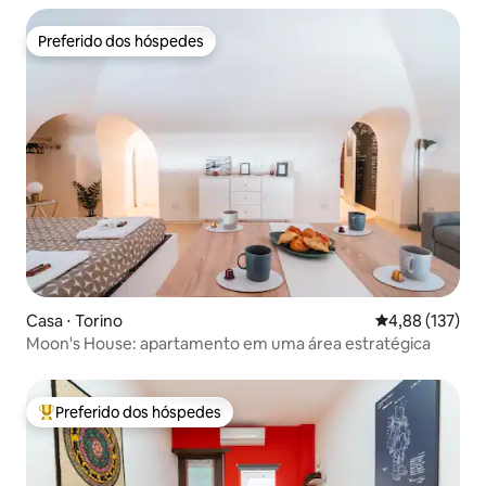
Preferido dos hóspedes
Preferido dos hóspedes
Casa ⋅ Torino
4,88 de uma av
4,88 (137)
Moon's House: apartamento em uma área estratégica
Preferido dos hóspedes
Entre os melhores preferidos dos hóspedes