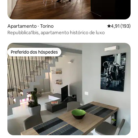
Apartamento ⋅ Torino
4,91 de uma av
4,91 (193)
Repubblica1bis, apartamento histórico de luxo
Preferido dos hóspedes
Preferido dos hóspedes