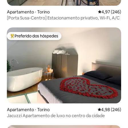
Apartamento ⋅ Torino
4,97 de uma ava
4,97 (246)
[Porta Susa-Centro] Estacionamento privativo, Wi-Fi, A/C
Preferido dos hóspedes
Entre os melhores preferidos dos hóspedes
Apartamento ⋅ Torino
4,98 de uma ava
4,98 (246)
Jacuzzi Apartamento de luxo no centro da cidade