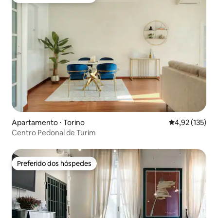
Preferido dos hóspedes
Apartamento ⋅ Torino
4,92 de uma av
4,92 (135)
Centro Pedonal de Turim
Preferido dos hóspedes
Preferido dos hóspedes