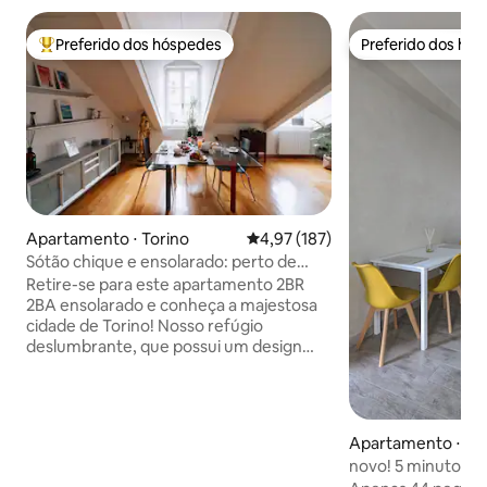
Preferido dos hóspedes
Preferido dos hó
Entre os melhores preferidos dos hóspedes
Preferido dos hó
Apartamento ⋅ Torino
4,97 de uma avaliação média de 
4,97 (187)
Sótão chique e ensolarado: perto de
tudo ~ AC e Wi-Fi
Retire-se para este apartamento 2BR
2BA ensolarado e conheça a majestosa
cidade de Torino! Nosso refúgio
deslumbrante, que possui um design
moderno acentuado pela luz solar
natural, está aninhado em uma
localização privilegiada, permitindo que
você explore facilmente a cidade
Apartamento ⋅ Mon
descobrindo seus marcos históricos e
novo! 5 minutos a
atrações emocionantes. ✔ 2