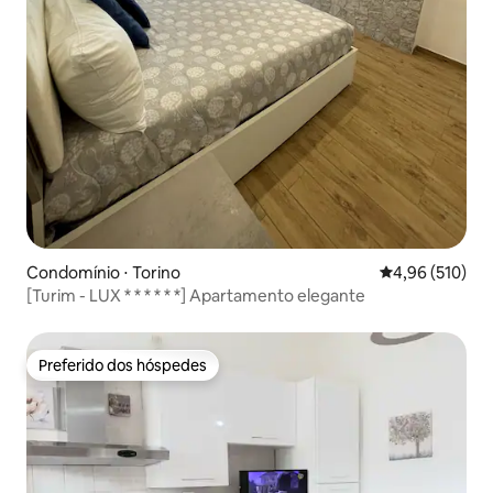
Condomínio ⋅ Torino
4,96 de uma av
4,96 (510)
[Turim - LUX * * * * * *] Apartamento elegante
Preferido dos hóspedes
Preferido dos hóspedes