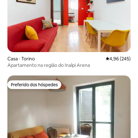
Casa ⋅ Torino
4,96 de uma ava
4,96 (245)
Apartamento na região do Inalpi Arena
Preferido dos hóspedes
Preferido dos hóspedes