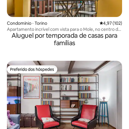
Condomínio ⋅ Torino
4,97 de uma av
4,97 (102)
Apartamento incrível com vista para o Mole, no centro de
Aluguel por temporada de casas para
Turim
famílias
Preferido dos hóspedes
Preferido dos hóspedes