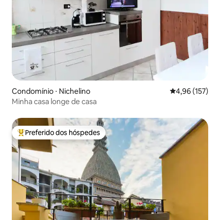
Condomínio ⋅ Nichelino
4,96 de uma av
4,96 (157)
Minha casa longe de casa
Preferido dos hóspedes
Entre os melhores preferidos dos hóspedes