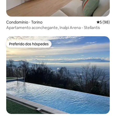
Condomínio ⋅ Torino
5 de uma a
5 (98)
Apartamento aconchegante, Inalpi Arena - Stellantis
Preferido dos hóspedes
Preferido dos hóspedes