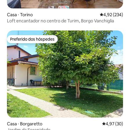
Casa ⋅ Torino
4,92 de uma av
4,92 (234)
Loft encantador no centro de Turim, Borgo Vanchiglia
Preferido dos hóspedes
Preferido dos hóspedes
Casa ⋅ Borgaretto
4,97 de uma a
4,97 (30)
Jardim da Serenidade