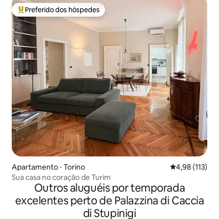
Preferido dos hóspedes
Entre os melhores preferidos dos hóspedes
Apartamento ⋅ Torino
4,98 de uma av
4,98 (113)
Sua casa no coração de Turim
Outros aluguéis por temporada
excelentes perto de Palazzina di Caccia
di Stupinigi