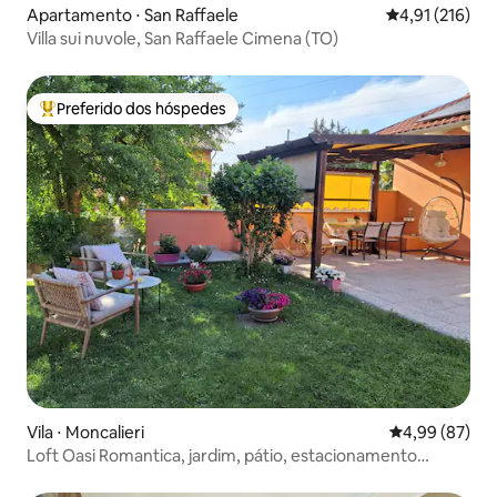
Apartamento ⋅ San Raffaele
4,91 de uma av
4,91 (216)
Villa sui nuvole, San Raffaele Cimena (TO)
Preferido dos hóspedes
Entre os melhores preferidos dos hóspedes
Vila ⋅ Moncalieri
4,99 de uma a
4,99 (87)
Loft Oasi Romantica, jardim, pátio, estacionamento
gratuito