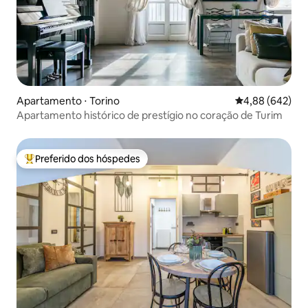
Apartamento ⋅ Torino
4,88 de uma ava
4,88 (642)
Apartamento histórico de prestígio no coração de Turim
Preferido dos hóspedes
Entre os melhores preferidos dos hóspedes