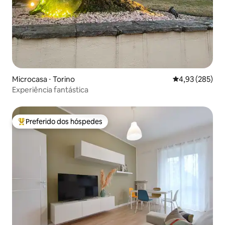
Microcasa ⋅ Torino
4,93 de uma av
4,93 (285)
Experiência fantástica
Preferido dos hóspedes
Entre os melhores preferidos dos hóspedes