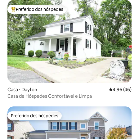
Preferido dos hóspedes
Entre os melhores preferidos dos hóspedes
Casa ⋅ Dayton
4,96 de uma a
4,96 (46)
Casa de Hóspedes Confortável e Limpa
Preferido dos hóspedes
Preferido dos hóspedes