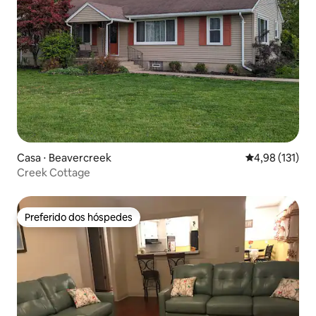
Casa ⋅ Beavercreek
4,98 de uma av
4,98 (131)
Creek Cottage
Preferido dos hóspedes
Preferido dos hóspedes