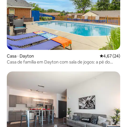
Casa ⋅ Dayton
4,67 de uma a
4,67 (24)
Casa de família em Dayton com sala de jogos: a pé do
parque da cidade