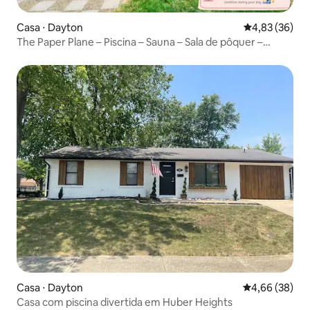
Casa ⋅ Dayton
4,83 de uma a
4,83 (36)
The Paper Plane – Piscina – Sauna – Sala de pôquer –
Capacidade para 8 pessoas
Casa ⋅ Dayton
4,66 de uma a
4,66 (38)
Casa com piscina divertida em Huber Heights