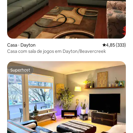
Casa ⋅ Dayton
4,85 de uma av
4,85 (333)
Casa com sala de jogos em Dayton/Beavercreek
Superhost
Superhost