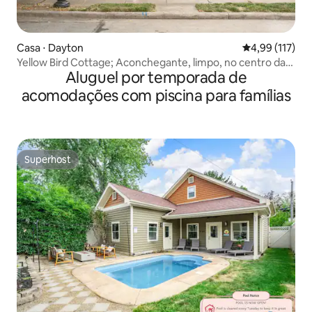
Casa ⋅ Dayton
4,99 de uma av
4,99 (117)
Yellow Bird Cottage; Aconchegante, limpo, no centro da
Aluguel por temporada de
cidade
acomodações com piscina para famílias
Superhost
Superhost