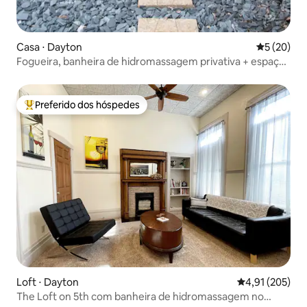
Casa ⋅ Dayton
5 de uma a
5 (20)
Fogueira, banheira de hidromassagem privativa + espaço
de trabalho | Acomoda 7 pessoas
Preferido dos hóspedes
Entre os melhores preferidos dos hóspedes
Loft ⋅ Dayton
4,91 de uma av
4,91 (205)
The Loft on 5th com banheira de hidromassagem no