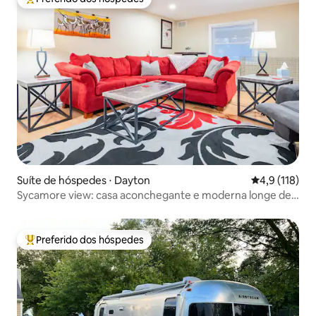
Entre os melhores preferidos dos hóspedes
Suíte de hóspedes ⋅ Dayton
4,9 de uma av
4,9 (118)
Sycamore view: casa aconchegante e moderna longe de
casa.
Preferido dos hóspedes
Entre os melhores preferidos dos hóspedes