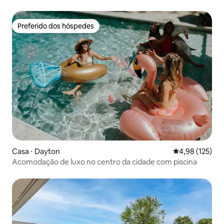
Preferido dos hóspedes
Preferido dos hóspedes
Casa ⋅ Dayton
4,98 de uma av
4,98 (125)
Acomodação de luxo no centro da cidade com piscina