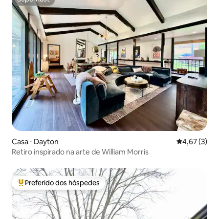
Superhost
Casa ⋅ Dayton
4,67 de uma 
4,67 (3)
Retiro inspirado na arte de William Morris
Preferido dos hóspedes
Entre os melhores preferidos dos hóspedes