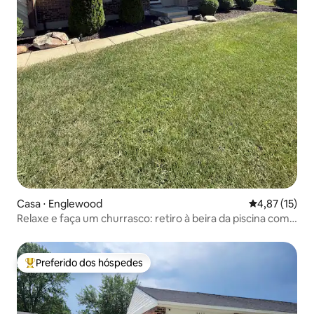
Casa ⋅ Englewood
4,87 de uma a
4,87 (15)
Relaxe e faça um churrasco: retiro à beira da piscina com
banheira de hidromassagem
Preferido dos hóspedes
Entre os melhores preferidos dos hóspedes