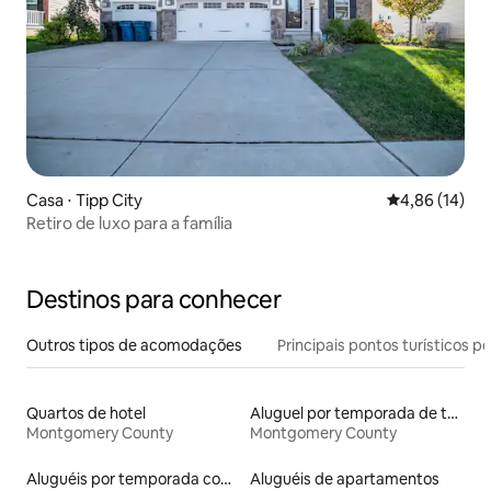
Casa ⋅ Tipp City
4,86 de uma a
4,86 (14)
Retiro de luxo para a família
Destinos para conhecer
Outros tipos de acomodações
Principais pontos turísticos po
Quartos de hotel
Aluguel por temporada de townhouses
Montgomery County
Montgomery County
Aluguéis por temporada com banheira de hidromassagem
Aluguéis de apartamentos