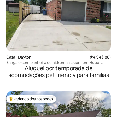
Casa ⋅ Dayton
4,94 de uma av
4,94 (188)
Bangalô com banheira de hidromassagem em Huber
Aluguel por temporada de
Heights
acomodações pet friendly para famílias
Preferido dos hóspedes
Entre os melhores preferidos dos hóspedes