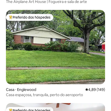
The Airplane Art House | Fogueira e sala de arte
Preferido dos hóspedes
Entre os melhores preferidos dos hóspedes
Casa ⋅ Englewood
4,89 de uma av
4,89 (149)
Casa espaçosa, tranquila, perto do aeroporto
Preferido dos hóspedes