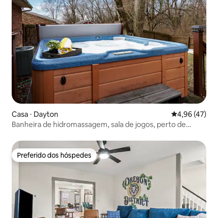
Casa ⋅ Dayton
4,96 de uma a
4,96 (47)
Banheira de hidromassagem, sala de jogos, perto de
WPAFB, sem taxas do Airbnb
Preferido dos hóspedes
Preferido dos hóspedes