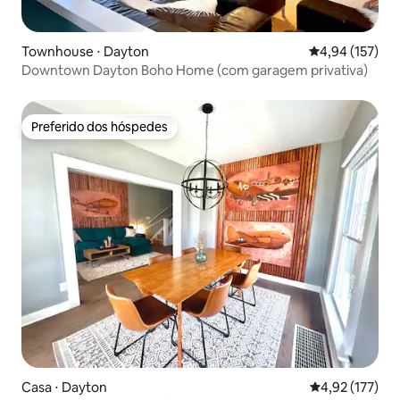
Townhouse ⋅ Dayton
4,94 de uma av
4,94 (157)
Downtown Dayton Boho Home (com garagem privativa)
Preferido dos hóspedes
Preferido dos hóspedes
Casa ⋅ Dayton
4,92 de uma av
4,92 (177)