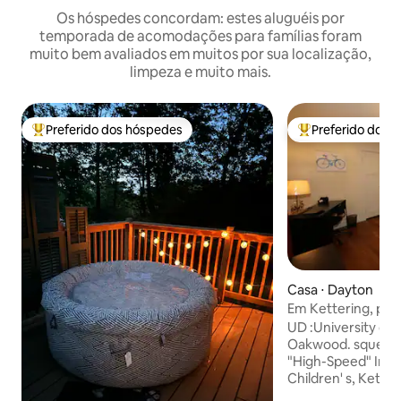
Os hóspedes concordam: estes aluguéis por
temporada de acomodações para famílias foram
muito bem avaliados em muitos por sua localização,
limpeza e muito mais.
Preferido dos hóspedes
Preferido dos 
Entre os melhores preferidos dos hóspedes
Entre os melhore
Casa ⋅ Dayton
Em Kettering, per
UD/Oakwood/hospi
UD :University of
Oakwood. squeaky clean. 
"High-Speed" Inte
Children' s, Kettering & Miami Valley
Hospitals .15 minutos: (DIA)