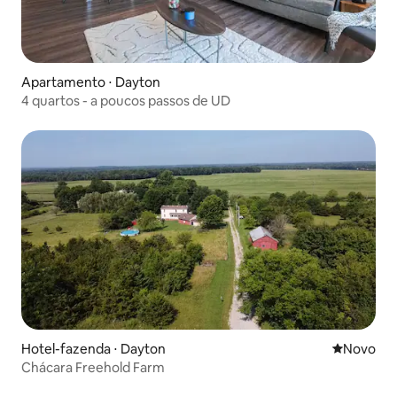
Apartamento ⋅ Dayton
4 quartos - a poucos passos de UD
Hotel-fazenda ⋅ Dayton
Novo lugar
Novo
Chácara Freehold Farm