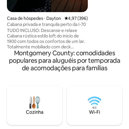
Airport. :(CVG) Ae
55 min . Cozinha, Jantar Rm, Living Rm, 2
quartos. mesa de t
Casa de hóspedes ⋅ Dayton
4,97 de uma avaliação média de 
4,97 (396)
Museu WPAFB, me
Cabana privada e tranquila perto da I-70
perto. Estacionam
TUDO INCLUSO: Descanse e relaxe
Varanda com tela. 
Cabana rústica estilo loft do início de
Kurig... localizado
1900 com todos os confortos de um lar.
todas as principais 
Totalmente mobiliado com deck
parques, caminhadas 
Montgomery County: comodidades
privativo E iluminação solar, a banheira
Animais de estim
de hidromassagem está aberta
populares para aluguéis por temporada
Estacionamento iluminado ao lado da
de acomodações para famílias
cabana Desfrute de bons sonhos no
colchão de espuma de memória de luxo
tamanho queen de 50 polegadas Roku
TV Lareira Banheiro com chuveiro de
ardósia Cozinha completa Sala de estar
com sofá reclinável Máquina de lavar e
secar roupa na unidade Água, café e chá
- Observe que o espaço é ABERTO, SEM
Cozinha
Wi-Fi
paredes divisórias Convenientemente
localizado a 8 minutos do Aeroporto de
Dayton