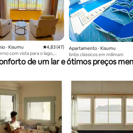
édia de 5, 118 avaliações
io ⋅ Kisumu
4,83 de uma avaliação média de 5, 47 avalia
4,83 (47)
Apartamento ⋅ Kisumu
rno com vista para o lago,
bnbs clássicos em milimani
 e pôr do sol
onforto de um lar e ótimos preços men