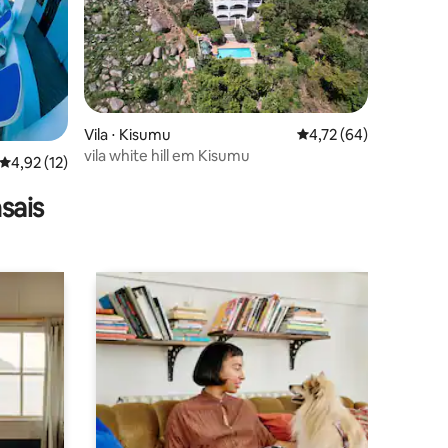
Vila ⋅ Kisumu
4,72 de uma avaliação
4,72 (64)
vila white hill em Kisumu
ções
4,92 de uma avaliação média de 5, 12 avaliações
4,92 (12)
sais