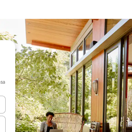
asa
ore-os usando as seta para cima e para baixo do teclado ou tocando e