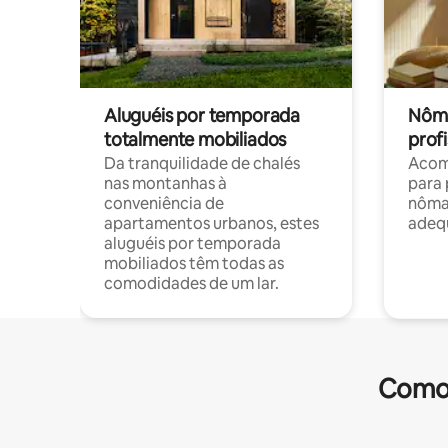
Aluguéis por temporada
Nôma
totalmente mobiliados
profi
Da tranquilidade de chalés
Acom
nas montanhas à
para 
conveniência de
nôma
apartamentos urbanos, estes
adequ
aluguéis por temporada
mobiliados têm todas as
comodidades de um lar.
Comod