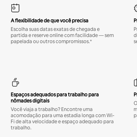
A flexibilidade de que você precisa
P
Escolha suas datas exatas de chegada e
P
partida e reserve online com facilidade — sem
d
papelada ou outros compromissos.*
s
Espaços adequados para trabalho para
P
nômades digitais
O
Você viaja a trabalho? Encontre uma
m
acomodação para uma estadia longa com Wi-
p
Fi de alta velocidade e espaço adequado para
trabalho.