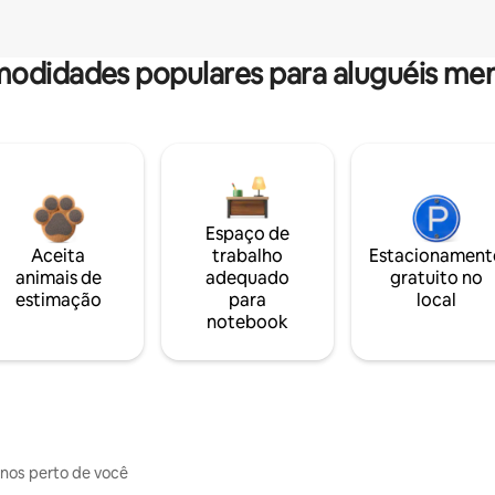
odidades populares para aluguéis men
Espaço de
Aceita
trabalho
Estacionament
animais de
adequado
gratuito no
estimação
para
local
notebook
inos perto de você