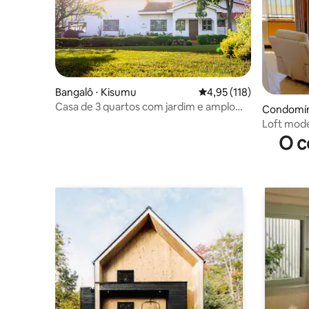
Bangalô ⋅ Kisumu
4,95 de uma avaliação m
4,95 (118)
Casa de 3 quartos com jardim e amplo
Condomín
complexo
Loft mode
horizonte
O c