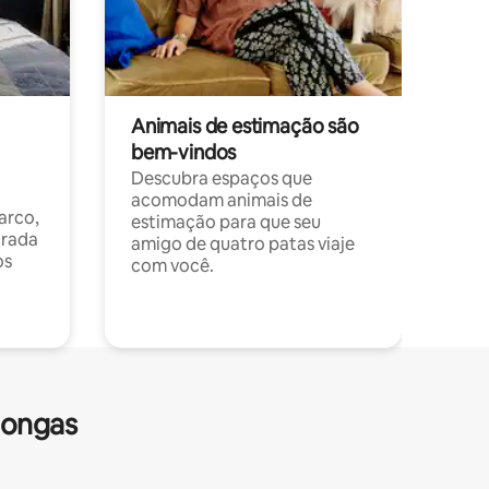
Animais de estimação são
bem-vindos
Descubra espaços que
acomodam animais de
arco,
estimação para que seu
orada
amigo de quatro patas viaje
os
com você.
longas