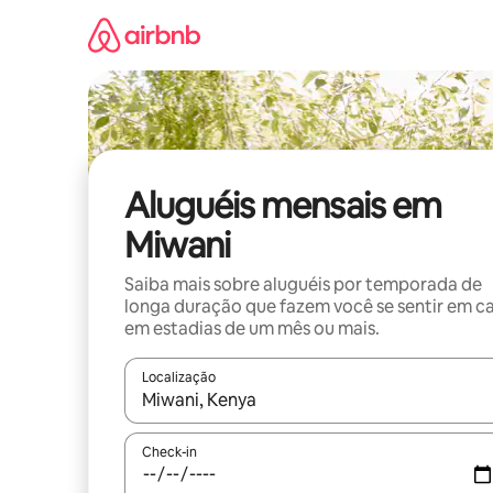
Pular
para
o
conteúdo
Aluguéis mensais em
Miwani
Saiba mais sobre aluguéis por temporada de
longa duração que fazem você se sentir em c
em estadias de um mês ou mais.
Localização
Quando os resultados estiverem disponíveis, expl
Check-in