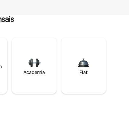
sais
o
Academia
Flat