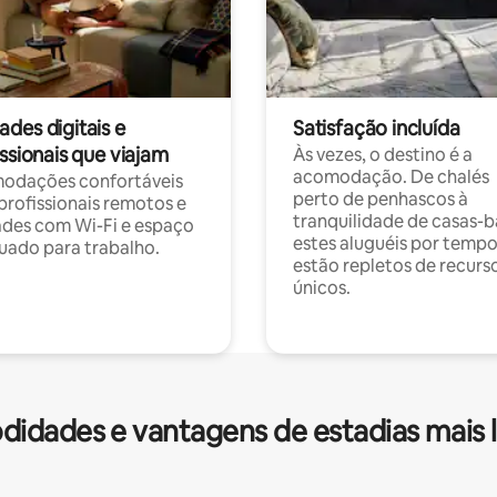
des digitais e
Satisfação incluída
ssionais que viajam
Às vezes, o destino é a
acomodação. De chalés
odações confortáveis
perto de penhascos à
profissionais remotos e
tranquilidade de casas-b
des com Wi-Fi e espaço
estes aluguéis por temp
ado para trabalho.
estão repletos de recurs
únicos.
idades e vantagens de estadias mais 