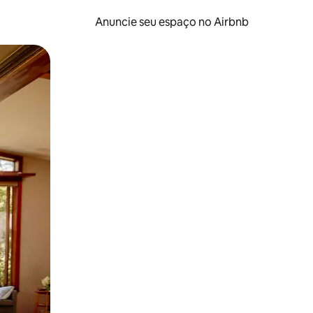
Anuncie seu espaço no Airbnb
 deslizando o dedo na tela.