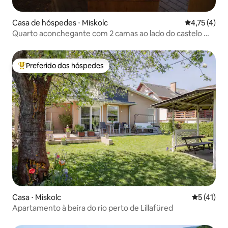
Casa de hóspedes ⋅ Miskolc
4,75 de uma 
4,75 (4)
Quarto aconchegante com 2 camas ao lado do castelo —
HannaBella
Preferido dos hóspedes
Entre os melhores preferidos dos hóspedes
Casa ⋅ Miskolc
5 de uma a
5 (41)
Apartamento à beira do rio perto de Lillafüred