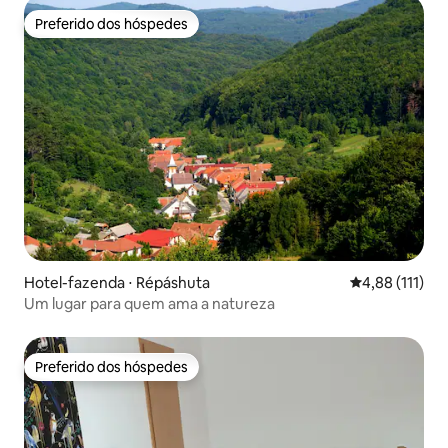
Preferido dos hóspedes
Preferido dos hóspedes
Hotel-fazenda ⋅ Répáshuta
4,88 de uma av
4,88 (111)
Um lugar para quem ama a natureza
Preferido dos hóspedes
Preferido dos hóspedes