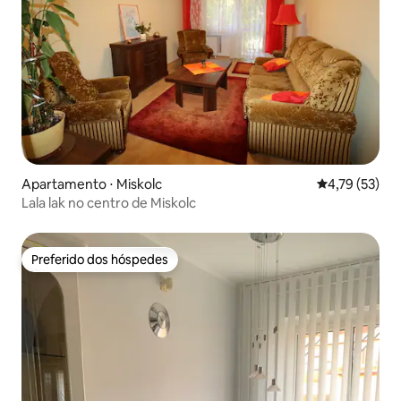
Apartamento ⋅ Miskolc
4,79 de uma a
4,79 (53)
Lala lak no centro de Miskolc
Preferido dos hóspedes
Preferido dos hóspedes