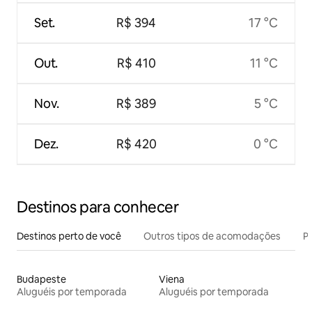
Set.
R$ 394
17 °C
Out.
R$ 410
11 °C
Nov.
R$ 389
5 °C
Dez.
R$ 420
0 °C
Destinos para conhecer
Destinos perto de você
Outros tipos de acomodações
Pr
Budapeste
Viena
Aluguéis por temporada
Aluguéis por temporada