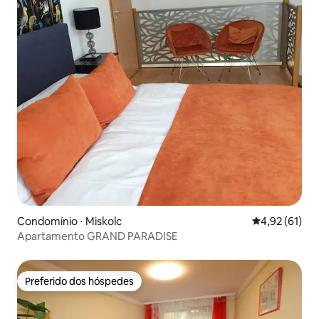
Condomínio ⋅ Miskolc
4,92 de uma a
4,92 (61)
Apartamento GRAND PARADISE
Preferido dos hóspedes
Preferido dos hóspedes