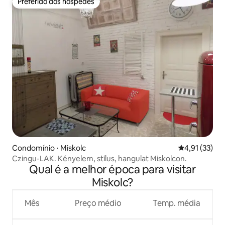
Preferido dos hóspedes
Preferido dos hóspedes
Condomínio ⋅ Miskolc
4,91 de uma a
4,91 (33)
Czingu-LAK. Kényelem, stílus, hangulat Miskolcon.
Qual é a melhor época para visitar
Miskolc?
Mês
Preço médio
Temp. média