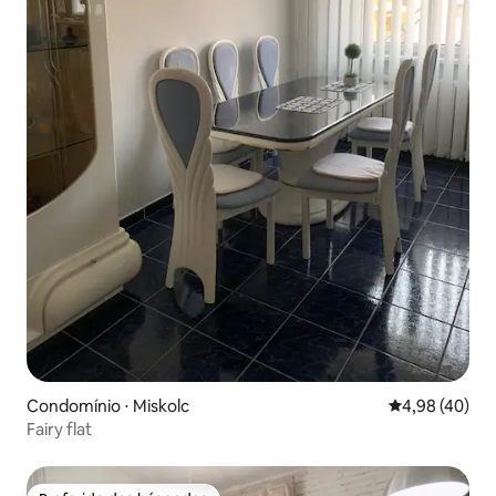
Condomínio ⋅ Miskolc
4,98 de uma a
4,98 (40)
Fairy flat