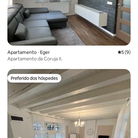
Apartamento ⋅ Eger
5 de uma 
5 (9)
Apartamento da Coruja II.
Preferido dos hóspedes
Preferido dos hóspedes