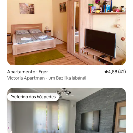
Apartamento ⋅ Eger
4,88 de uma a
4,88 (42)
Victoria Apartman - um Bazilika lábánál
Preferido dos hóspedes
Preferido dos hóspedes