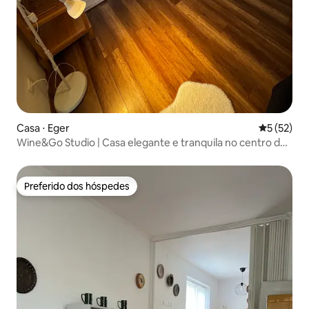
Casa ⋅ Eger
5 de uma a
5 (52)
Wine&Go Studio | Casa elegante e tranquila no centro da
cidade
Preferido dos hóspedes
Preferido dos hóspedes