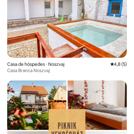
Casa de hóspedes ⋅ Noszvaj
4,8 de uma 
4,8 (5)
Casa Branca Noszvaj