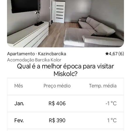
Apartamento ⋅ Kazincbarcika
4,67 de uma 
4,67 (6)
Acomodação Barcika Kolor
Qual é a melhor época para visitar
Miskolc?
Mês
Preço médio
Temp. média
Jan.
R$ 406
-1 °C
Fev.
R$ 390
1 °C