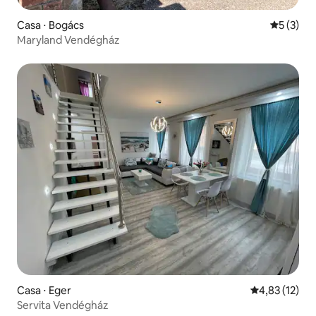
Casa ⋅ Bogács
5 de uma 
5 (3)
Maryland Vendégház
Casa ⋅ Eger
4,83 de uma a
4,83 (12)
Servita Vendégház