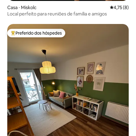
Casa ⋅ Miskolc
4,75 de uma 
4,75 (8)
Local perfeito para reuniões de família e amigos
Preferido dos hóspedes
Entre os melhores preferidos dos hóspedes