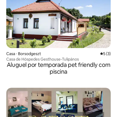
Casa ⋅ Borsodgeszt
5 de uma 
5 (3)
Casa de Hóspedes Gesthouse-Tulipános
Aluguel por temporada pet friendly com
piscina