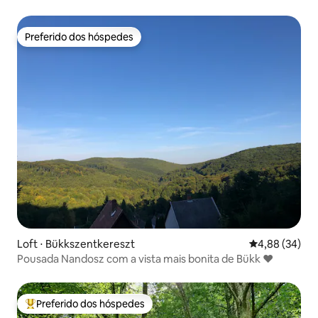
Preferido dos hóspedes
Preferido dos hóspedes
Loft ⋅ Bükkszentkereszt
4,88 de uma a
4,88 (34)
Pousada Nandosz com a vista mais bonita de Bükk ❤️
Preferido dos hóspedes
Entre os melhores preferidos dos hóspedes