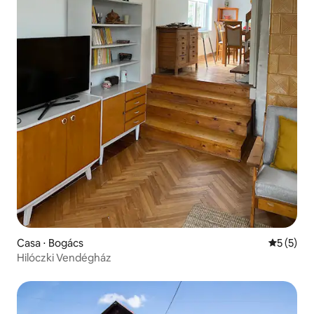
Casa ⋅ Bogács
5 de uma 
5 (5)
Hilóczki Vendégház