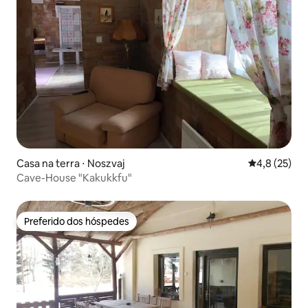
Casa na terra ⋅ Noszvaj
4,8 de uma a
4,8 (25)
Cave-House "Kakukkfu"
Preferido dos hóspedes
Preferido dos hóspedes