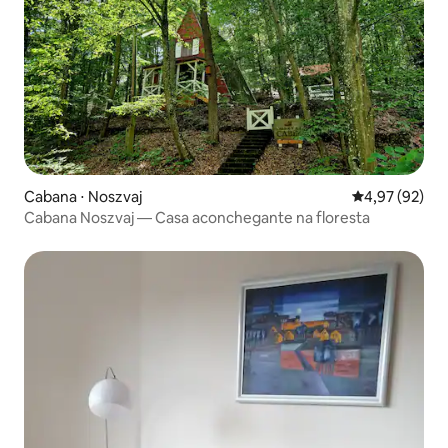
Cabana ⋅ Noszvaj
4,97 de uma a
4,97 (92)
Cabana Noszvaj — Casa aconchegante na floresta