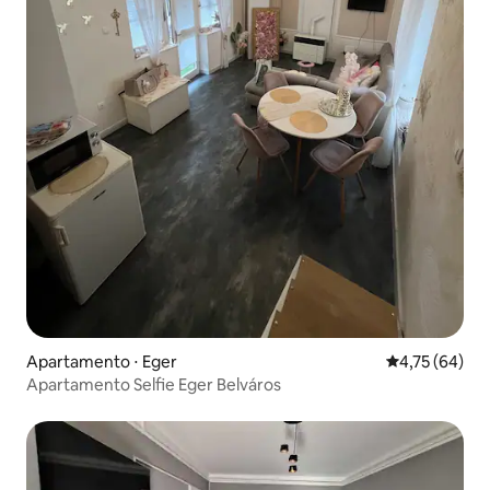
Apartamento ⋅ Eger
4,75 de uma a
4,75 (64)
Apartamento Selfie Eger Belváros