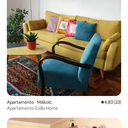
Apartamento ⋅ Miskolc
4,83 de uma a
4,83 (23)
Apartamento Csilla Home