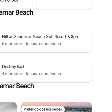
to no local
sa para
relaxante.
em
ocê.
iramar Beach
Hilton Sandestin Beach Golf Resort & Spa
6 moradores locais recomendam
Destiny East
4 moradores locais recomendam
ramar Beach
Preferido dos hóspedes
os hóspedes
Preferido dos hóspedes