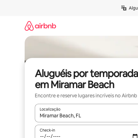
Pular
Algu
para
o
conteúdo
Aluguéis por temporada
em Miramar Beach
Encontre e reserve lugares incríveis no Airbnb
Localização
Quando os resultados estiverem disponíveis, expl
Check-in