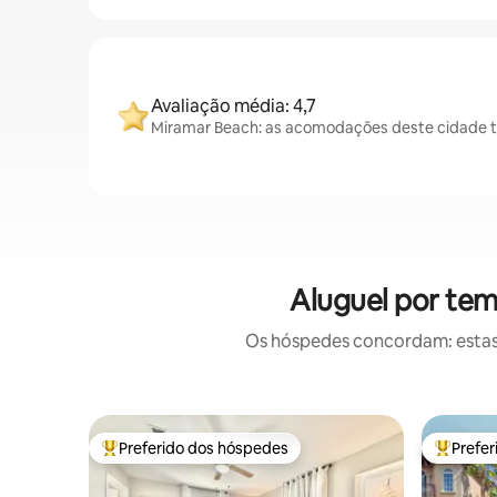
Avaliação média: 4,7
Miramar Beach: as acomodações deste cidade t
Aluguel por te
Os hóspedes concordam: estas
Preferido dos hóspedes
Prefe
Entre os melhores preferidos dos hóspedes
Entre os