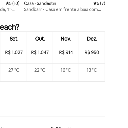
5 de uma avaliação média de 5, 10 avaliações
5 (10)
Casa ⋅ Sandestin
5 de uma avaliaçã
5 (7)
de, 11º
Sandbarr - Casa em frente à baía com
ções
um carrinho de golfe!
Beach?
Set.
Out.
Nov.
Dez.
R$ 1.027
R$ 1.047
R$ 914
R$ 950
27 °C
22 °C
16 °C
13 °C