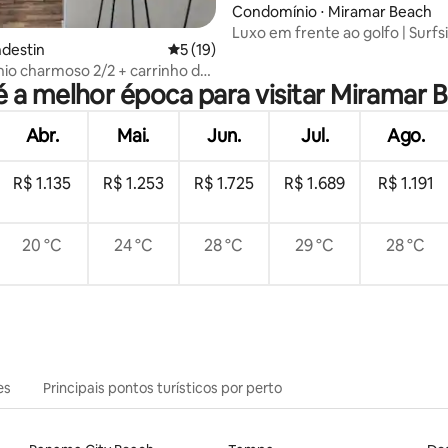
média de 5, 78 avaliações
Condomínio ⋅ Miramar Beach
Luxo em frente ao golfo | Surfsi
ndestin
5 de uma avaliação média de 5, 19 avalia
5 (19)
andar | #1109
o charmoso 2/2 + carrinho de
é a melhor época para visitar Miramar 
esso à praia
Abr.
Mai.
Jun.
Jul.
Ago.
R$ 1.135
R$ 1.253
R$ 1.725
R$ 1.689
R$ 1.191
20 °C
24 °C
28 °C
29 °C
28 °C
es
Principais pontos turísticos por perto