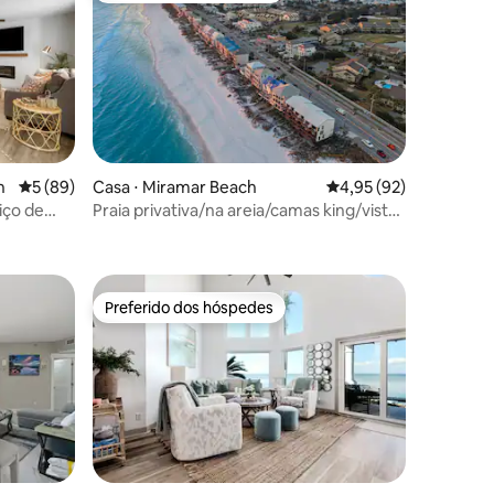
h
5 de uma avaliação média de 5, 89 avaliações
5 (89)
Casa ⋅ Miramar Beach
4,95 de uma avaliação
4,95 (92)
iço de
Praia privativa/na areia/camas king/vista
ções
lizada
para o mar!
Preferido dos hóspedes
Preferido dos hóspedes