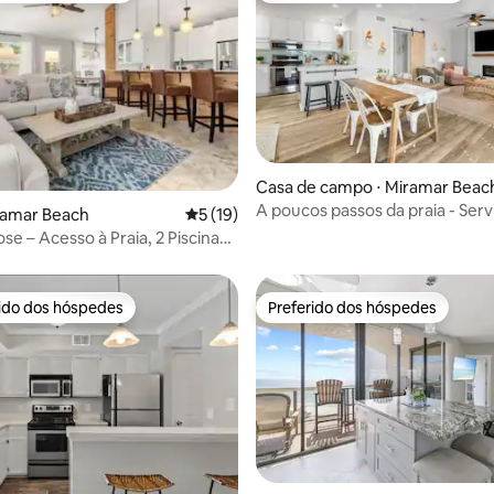
 média de 5, 7 avaliações
Casa de campo ⋅ Miramar Beac
A poucos passos da praia - Serv
ramar Beach
5 de uma avaliação média de 5, 19 avalia
5 (19)
cadeira de praia - Piscina - Atua
se – Acesso à Praia, 2 Piscinas
os de Golfe
rido dos hóspedes
Preferido dos hóspedes
 melhores preferidos dos hóspedes
Preferido dos hóspedes