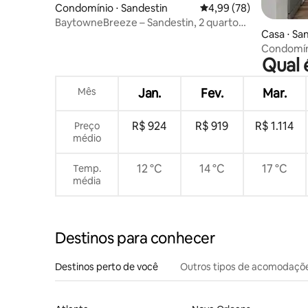
Condomínio ⋅ Sandestin
4,99 de uma avaliação 
4,99 (78)
BaytowneBreeze – Sandestin, 2 quartos,
Casa ⋅ Sa
vista para o lago + cais
Condomíni
Qual 
golfe + ac
Mês
Jan.
Fev.
Mar.
R$ 924
R$ 919
R$ 1.114
Preço
médio
12 °C
14 °C
17 °C
Temp.
média
Destinos para conhecer
Destinos perto de você
Outros tipos de acomodaçõ