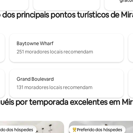
gratui
de praia. Tudo o que você preci
ponível nas datas da sua
uma escapadela relaxante e s
estresse está esperando por v
 dos principais pontos turísticos de M
Baytowne Wharf
251 moradores locais recomendam
Grand Boulevard
131 moradores locais recomendam
guéis por temporada excelentes em Mi
rido dos hóspedes
Preferido dos hóspedes
 melhores preferidos dos hóspedes
Entre os melhores preferidos d