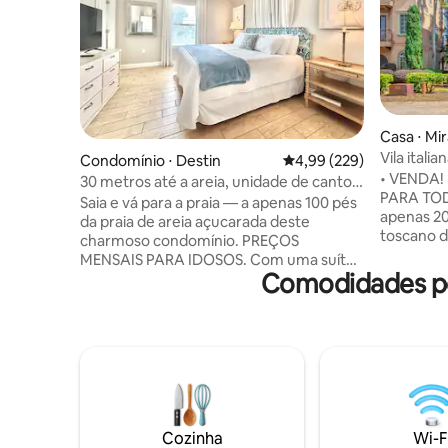
Casa ⋅ Mi
Vila itali
Condomínio ⋅ Destin
4,99 de uma avaliação m
4,99 (229)
Cruzeiro g
• VENDA!
30 metros até a areia, unidade de canto,
PARA TOD
banheira de hidromassagem, vista para o
Saia e vá para a praia — a apenas 100 pés
apenas 200
jardim
da praia de areia açucarada deste
toscano d
charmoso condomínio. PREÇOS
agradávei
MENSAIS PARA IDOSOS. Com uma suíte
• Bilhete 
Comodidades po
master com cama king size e banheiro
de estadia
privativo, um segundo quarto com cama
noites) • 
king size, além de um beliche para
hidromass
crianças com um banheiro
partir de
compartilhado no corredor. Térreo,
espaço de
unidade de esquina. A cozinha
grandes em t
totalmente abastecida inclui Keurig com
♡ ícone pa
cápsulas. 3 TVs. Pátio privativo. A poucos
e, em seg
passos da piscina e da banheira de
Cozinha
Wi-F
anfitrião"