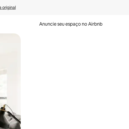
 original
Anuncie seu espaço no Airbnb
 deslizando o dedo na tela.