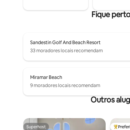
hidromassagem. Wi-Fi, máquina de
estará dis
lavar/secar roupa com cápsulas de
estadia.
iniciação. Passeie até restaurantes e
Fique perto
atrações locais. 2 vagas de
estacionamento GRATUITAS. Alugue 25+
a menos que seja militar em serviço
ativo.
Sandestin Golf And Beach Resort
33 moradores locais recomendam
Miramar Beach
9 moradores locais recomendam
Outros alu
Superhost
Prefe
Superhost
Entre os