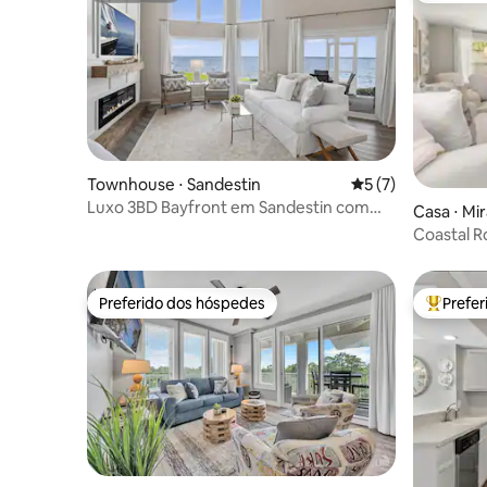
Townhouse ⋅ Sandestin
5 de uma avaliação
5 (7)
Luxo 3BD Bayfront em Sandestin com
Casa ⋅ Mi
carrinho de golfe
Coastal Ro
e Carrinh
Preferido dos hóspedes
Prefe
Preferido dos hóspedes
Entre os