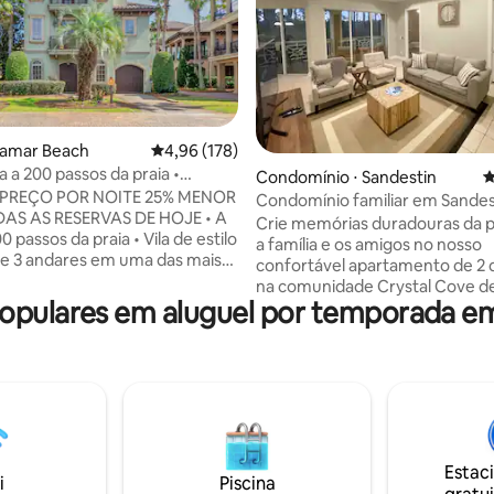
ramar Beach
4,96 de uma avaliação média de 5, 178 avalia
4,96 (178)
ana a 200 passos da praia •
édia de 5, 229 avaliações
Condomínio ⋅ Sandestin
4
rátis!
 PREÇO POR NOITE 25% MENOR
Condomínio familiar em Sandes
AS AS RESERVAS DE HOJE • A
Crie memórias duradouras da 
 passos da praia • Vila de estilo
a família e os amigos no nosso
e 3 andares em uma das mais
confortável apartamento de 2 
s propriedades multimilionárias
na comunidade Crystal Cove d
de cruzeiro gratuito por noite
pulares em aluguel por temporada e
Sandestin. Desfrute de um am
! (para estadias inferiores a 7
tranquilo à beira da baía enqua
Piscina estilo resort, banheira de
hospeda a poucos minutos do a
agem, vista para a piscina a
praia privada de Sandestin, pisc
 varand • Equipamento de praia,
Baytowne Wharf, golfe, restau
 trabalho, TVs inteligentes
lojas. Nosso condomínio inclui uma
odos os quartos Clique no
cozinha totalmente equipada, 
ra salvar na lista de favoritos
na unidade, Wi-Fi de alta veloci
uida, o botão "Fale com o
Estac
cadeiras de praia, toalhas e um
i
Piscina
 para perguntar qual cruzeiro