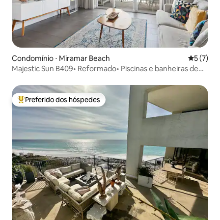
Condomínio ⋅ Miramar Beach
5 de uma 
5 (7)
Majestic Sun B409• Reformado• Piscinas e banheiras de
hidromassagem• Vistas
Preferido dos hóspedes
Entre os melhores preferidos dos hóspedes