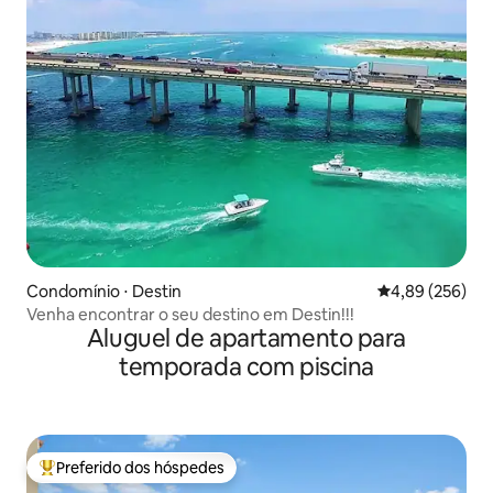
Condomínio ⋅ Destin
4,89 de uma ava
4,89 (256)
Venha encontrar o seu destino em Destin!!!
Aluguel de apartamento para
temporada com piscina
Preferido dos hóspedes
Entre os melhores preferidos dos hóspedes