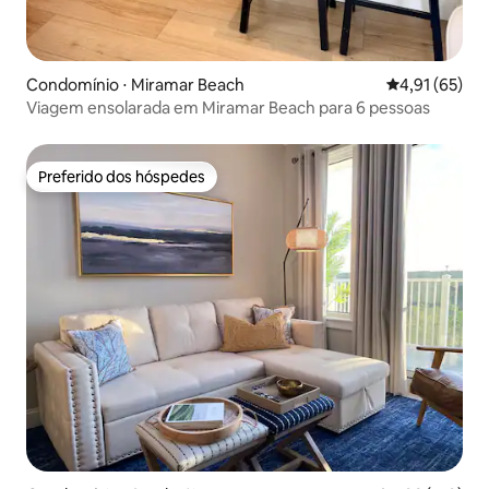
Condomínio ⋅ Miramar Beach
4,91 de uma a
4,91 (65)
Viagem ensolarada em Miramar Beach para 6 pessoas
Preferido dos hóspedes
Preferido dos hóspedes