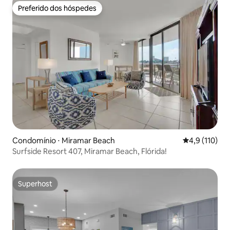
Preferido dos hóspedes
Preferido dos hóspedes
Condomínio ⋅ Miramar Beach
4,9 de uma av
4,9 (110)
Surfside Resort 407, Miramar Beach, Flórida!
Superhost
Superhost