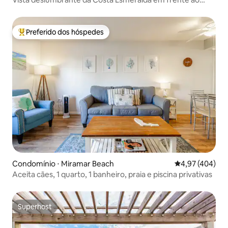
Golfo!
Preferido dos hóspedes
Entre os melhores preferidos dos hóspedes
Condomínio ⋅ Miramar Beach
4,97 de uma av
4,97 (404)
Aceita cães, 1 quarto, 1 banheiro, praia e piscina privativas
Superhost
Superhost