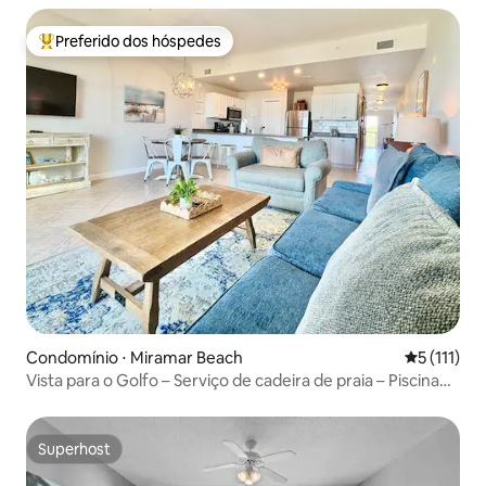
Preferido dos hóspedes
Entre os melhores preferidos dos hóspedes
Condomínio ⋅ Miramar Beach
5 de uma av
5 (111)
Vista para o Golfo – Serviço de cadeira de praia – Piscina
do resort
Superhost
Superhost