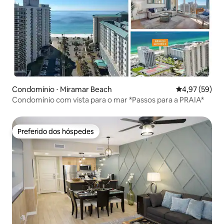
Condomínio ⋅ Miramar Beach
4,97 de uma a
4,97 (59)
Condomínio com vista para o mar *Passos para a PRAIA*
Preferido dos hóspedes
Preferido dos hóspedes