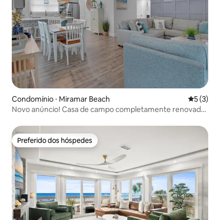
Condomínio ⋅ Miramar Beach
5 de uma 
5 (3)
Novo anúncio! Casa de campo completamente renovada,
mais próxima
Preferido dos hóspedes
Preferido dos hóspedes