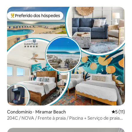
~ Reserve em 10 de agosto
Preferido dos hóspedes
Entre os melhores preferidos dos hóspedes
Condomínio ⋅ Miramar Beach
5 de uma a
5 (11)
204C / NOVA / Frente à praia / Piscina + Serviço de praia
GRATUITO!