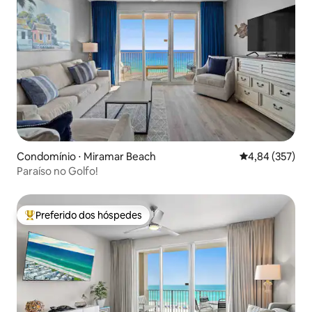
Condomínio ⋅ Miramar Beach
4,84 de uma av
4,84 (357)
Paraíso no Golfo!
Preferido dos hóspedes
Entre os melhores preferidos dos hóspedes