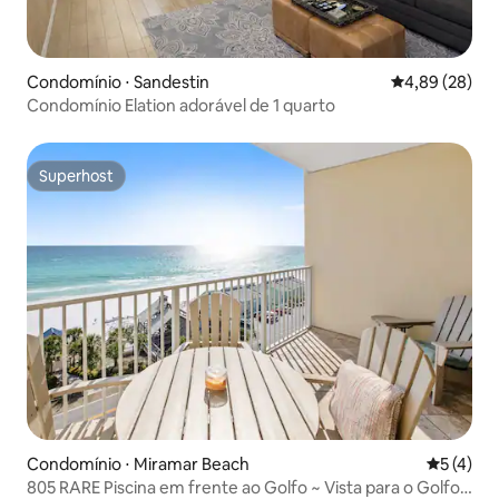
Condomínio ⋅ Sandestin
4,89 de uma a
4,89 (28)
Condomínio Elation adorável de 1 quarto
Superhost
Superhost
Condomínio ⋅ Miramar Beach
5 de uma 
5 (4)
805 RARE Piscina em frente ao Golfo ~ Vista para o Golfo