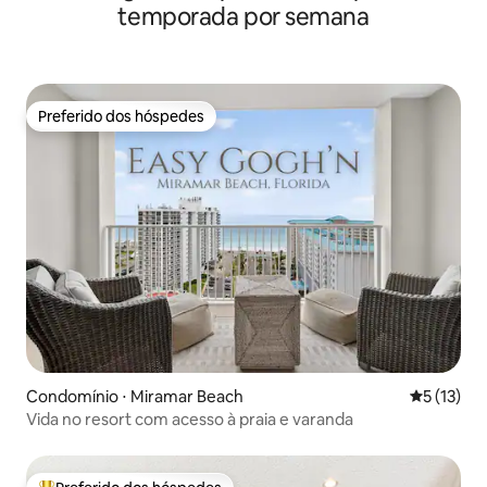
temporada por semana
Preferido dos hóspedes
Preferido dos hóspedes
Condomínio ⋅ Miramar Beach
5 de uma a
5 (13)
Vida no resort com acesso à praia e varanda