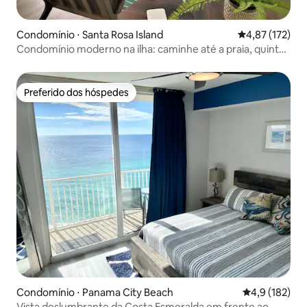
Condomínio ⋅ Santa Rosa Island
4,87 de uma av
4,87 (172)
Condomínio moderno na ilha: caminhe até a praia, quintal
privativo!
Preferido dos hóspedes
Preferido dos hóspedes
Condomínio ⋅ Panama City Beach
4,9 de uma av
4,9 (182)
Vista deslumbrante da Costa Esmeralda em frente ao