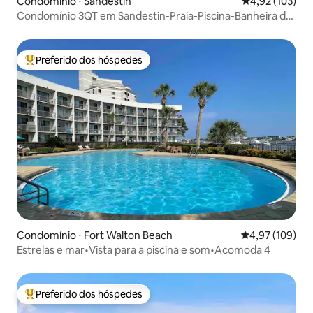
Condomínio ⋅ Sandestin
4,92 de uma av
4,92 (103)
Condomínio 3QT em Sandestin-Praia-Piscina-Banheira de
hidromassagem-Academia
Preferido dos hóspedes
Entre os melhores preferidos dos hóspedes
Condomínio ⋅ Fort Walton Beach
4,97 de uma av
4,97 (109)
Estrelas e mar•Vista para a piscina e som•Acomoda 4
Preferido dos hóspedes
Entre os melhores preferidos dos hóspedes