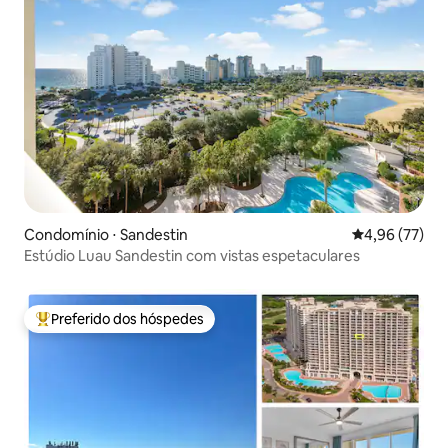
Condomínio ⋅ Sandestin
4,96 de uma a
4,96 (77)
Estúdio Luau Sandestin com vistas espetaculares
Preferido dos hóspedes
Entre os melhores preferidos dos hóspedes