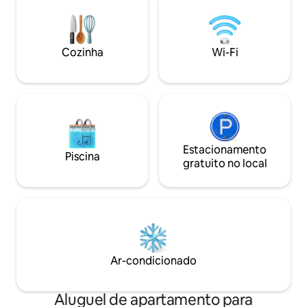
cápsulas. 3 TVs. Pátio privativo. A poucos
de BONDE para Ba
passos da piscina e da banheira de
Netflix e equipam
hidromassagem. Wi-Fi, máquina de
carrinho. Lindame
lavar/secar roupa com cápsulas de
conservado para u
Cozinha
Wi-Fi
iniciação. Passeie até restaurantes e
atrações locais. 2 vagas de
estacionamento GRATUITAS. Alugue
25+ a menos que seja militar em serviço
ativo.
Estacionamento
Piscina
gratuito no local
Ar-condicionado
Aluguel de apartamento para