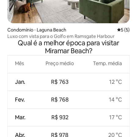
Condomínio ⋅ Laguna Beach
5 de uma 
5 (5)
Luxo com vista para o Golfo em Ramsgate Harbour
Qual é a melhor época para visitar
Miramar Beach?
Mês
Preço médio
Temp. média
Jan.
R$ 763
12 °C
Fev.
R$ 768
14 °C
Mar.
R$ 932
17 °C
Abr.
R$ 978
20 °C