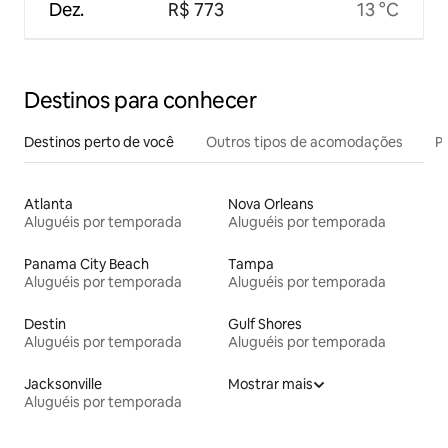
Dez.
R$ 773
13 °C
Destinos para conhecer
Destinos perto de você
Outros tipos de acomodações
Pr
Atlanta
Nova Orleans
Aluguéis por temporada
Aluguéis por temporada
Panama City Beach
Tampa
Aluguéis por temporada
Aluguéis por temporada
Destin
Gulf Shores
Aluguéis por temporada
Aluguéis por temporada
Jacksonville
Mostrar mais
Aluguéis por temporada