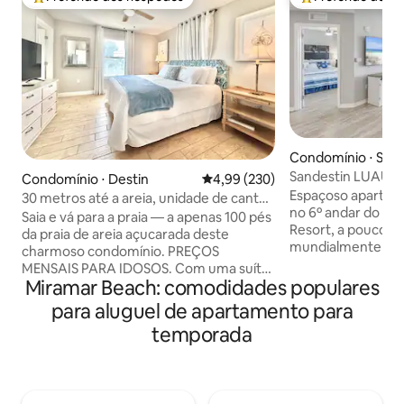
Entre os melhores preferidos dos hóspedes
Entre os melhore
Condomínio ⋅ Sand
Sandestin LUAU 6º 
Condomínio ⋅ Destin
4,99 de uma avaliação média de 
4,99 (230)
Perto da praia
Espaçoso apartam
30 metros até a areia, unidade de canto,
no 6º andar do Sa
banheira de hidromassagem, vista para
Saia e vá para a praia — a apenas 100 pés
Resort, a poucos 
o jardim
da praia de areia açucarada deste
mundialmente fam
charmoso condomínio. PREÇOS
Sandestin. Desfrut
MENSAIS PARA IDOSOS. Com uma suíte
deslumbrantes do p
Miramar Beach: comodidades populares
master com cama king size e banheiro
no lago do campo 
privativo, um segundo quarto com cama
para aluguel de apartamento para
distante da sua va
king size, além de um beliche para
temporada
de uma cama king
crianças com um banheiro
espuma de memóri
compartilhado no corredor. Térreo,
de solteiro otoma
unidade de esquina. A cozinha
com eletrodomést
totalmente abastecida inclui Keurig com
de lavar/secar na 