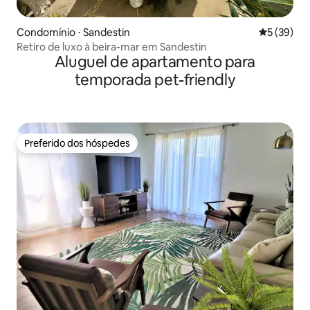
Condomínio ⋅ Sandestin
5 de uma a
5 (39)
Retiro de luxo à beira-mar em Sandestin
Aluguel de apartamento para
temporada pet-friendly
Preferido dos hóspedes
Preferido dos hóspedes