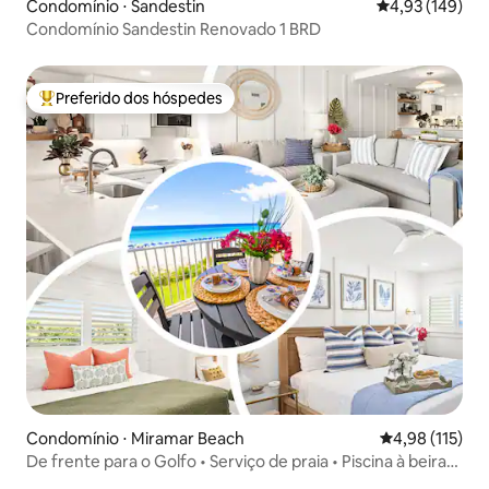
Condomínio ⋅ Sandestin
4,93 de uma av
4,93 (149)
Condomínio Sandestin Renovado 1 BRD
Preferido dos hóspedes
Entre os melhores preferidos dos hóspedes
Condomínio ⋅ Miramar Beach
4,98 de uma av
4,98 (115)
De frente para o Golfo • Serviço de praia • Piscina à beira-
mar