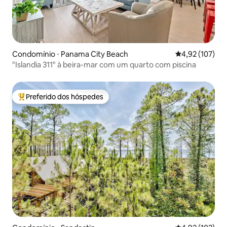
Condomínio ⋅ Panama City Beach
4,92 de uma av
4,92 (107)
"Islandia 311" à beira-mar com um quarto com piscina
Preferido dos hóspedes
Entre os melhores preferidos dos hóspedes