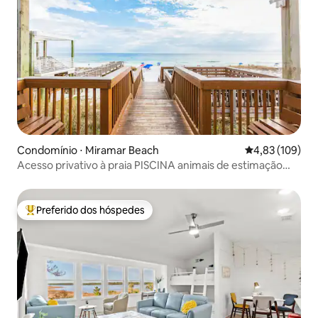
Condomínio ⋅ Miramar Beach
4,83 de uma av
4,83 (109)
Acesso privativo à praia PISCINA animais de estimação
Sim Não Escadas
Preferido dos hóspedes
Entre os melhores preferidos dos hóspedes