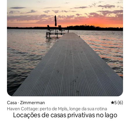
Casa ⋅ Zimmerman
5 de uma 
5 (6)
Haven Cottage: perto de Mpls, longe da sua rotina
Locações de casas privativas no lago