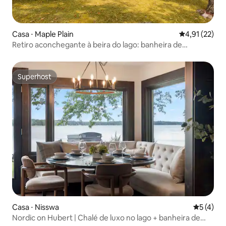
Casa ⋅ Maple Plain
4,91 de uma a
4,91 (22)
Retiro aconchegante à beira do lago: banheira de
hidromassagem e pesca
Superhost
Superhost
Casa ⋅ Nisswa
5 de uma 
5 (4)
Nordic on Hubert | Chalé de luxo no lago + banheira de