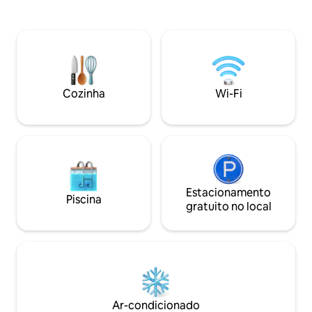
Casa espaçosa aberta o ano todo com
inferior possui u
estacionamento em garagem coberta •
atualizada, sala de 
Banheira de hidromassagem + fogueira
jogos/bar e espaç
com lenha fornecida • Pedalinho,
lareira a gás, ótim
caiaques, brinquedos para o lago e
streaming! Refeiçõ
trilhas próximas • Lareira a gás
quintal, brinquedo
aconchegante e vista deslumbrante
de natação, churr
Cozinha
Wi-Fi
para o lago • Mais de 150 avaliações de
lareira e uma banh
cinco ⭐️, de propriedade/gerenciada por
hidromassagem Jac
uma família • Doca sazonal do final da
primavera até o outono
Estacionamento
Piscina
gratuito no local
Ar-condicionado