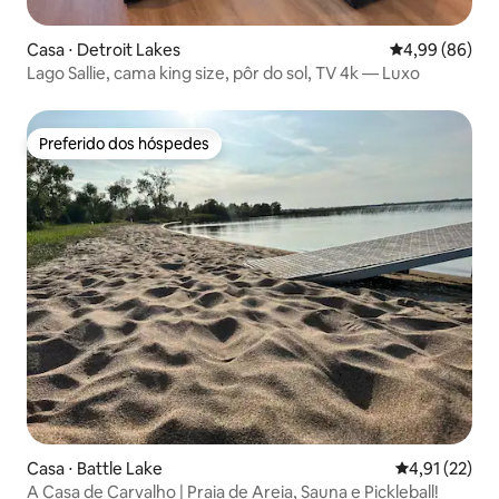
Casa ⋅ Detroit Lakes
4,99 de uma av
4,99 (86)
Lago Sallie, cama king size, pôr do sol, TV 4k — Luxo
Preferido dos hóspedes
Preferido dos hóspedes
Casa ⋅ Battle Lake
4,91 de uma a
4,91 (22)
A Casa de Carvalho | Praia de Areia, Sauna e Pickleball!