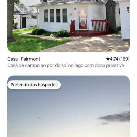
Casa ⋅ Fairmont
4,74 de uma av
4,74 (169)
Casa de campo ao pôr do sol no lago com doca privativa
Preferido dos hóspedes
Preferido dos hóspedes