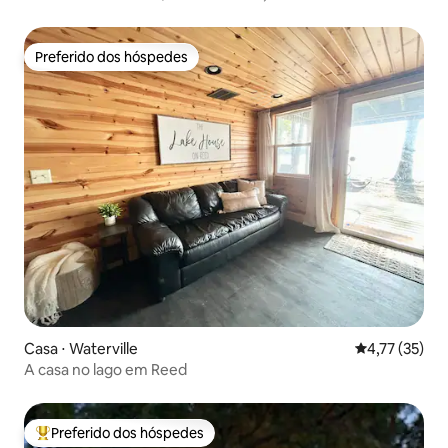
Preferido dos hóspedes
Preferido dos hóspedes
Casa ⋅ Waterville
4,77 de uma a
4,77 (35)
A casa no lago em Reed
Preferido dos hóspedes
Entre os melhores preferidos dos hóspedes