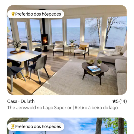
hidromassagem
Preferido dos hóspedes
Entre os melhores preferidos dos hóspedes
Casa ⋅ Duluth
5 de uma a
5 (14)
The Jenswold no Lago Superior | Retiro à beira do lago
Preferido dos hóspedes
Entre os melhores preferidos dos hóspedes