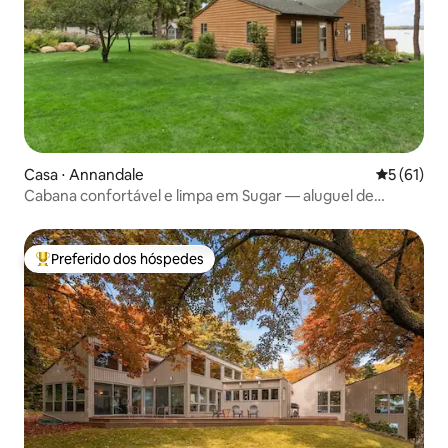
Casa ⋅ Annandale
5 de uma a
5 (61)
Cabana confortável e limpa em Sugar — aluguel de
pontão/jet ski
Preferido dos hóspedes
Entre os melhores preferidos dos hóspedes