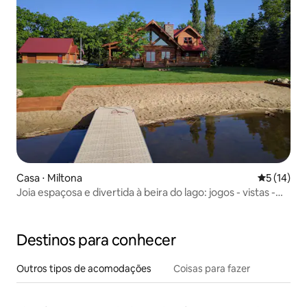
Casa ⋅ Miltona
5 de uma a
5 (14)
Joia espaçosa e divertida à beira do lago: jogos - vistas -
deck
Destinos para conhecer
Outros tipos de acomodações
Coisas para fazer