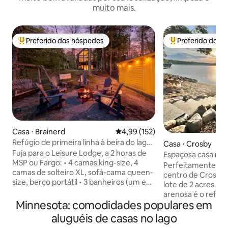
muito mais.
Preferido dos hóspedes
Preferido dos 
Entre os melhores preferidos dos hóspedes
Entre os melhore
Casa ⋅ Brainerd
4,99 de uma avaliação média de 
4,99 (152)
Refúgio de primeira linha à beira do lago:
Casa ⋅ Crosby
4 camas king-size + banheira de
Fuja para o Leisure Lodge, a 2 horas de
Espaçosa casa no 
hidromassagem + caiaques
MSP ou Fargo: • 4 camas king-size, 4
toda a família!
Perfeitamente loc
camas de solteiro XL, sofá-cama queen-
centro de Crosby 
size, berço portátil • 3 banheiros (um em
lote de 2 acres c
cada andar) • Cozinha totalmente
arenosa é o refúgi
abastecida com área de jantar interna e
Minnesota: comodidades populares em
norte. Todos os q
externa para mais de 10 pessoas, café e
de cima com 1 cam
aluguéis de casas no lago
chá, café da manhã de cortesia incluído •
um berço e uma me