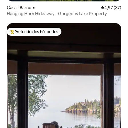
Casa ⋅ Barnum
4,97 de uma a
4,97 (37)
Hanging Horn Hideaway - Gorgeous Lake Property
Preferido dos hóspedes
Entre os melhores preferidos dos hóspedes