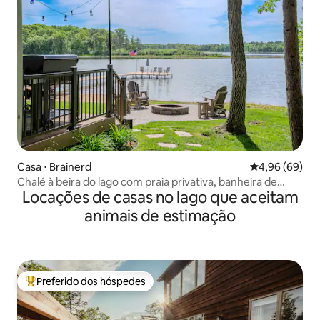
Casa ⋅ Brainerd
4,96 de uma av
4,96 (69)
Chalé à beira do lago com praia privativa, banheira de
Locações de casas no lago que aceitam
hidromassagem e sauna
animais de estimação
Preferido dos hóspedes
Entre os melhores preferidos dos hóspedes