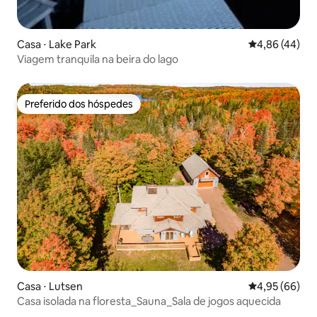
Casa ⋅ Lake Park
4,86 de uma a
4,86 (44)
Viagem tranquila na beira do lago
Preferido dos hóspedes
Preferido dos hóspedes
Casa ⋅ Lutsen
4,95 de uma a
4,95 (66)
Casa isolada na floresta_Sauna_Sala de jogos aquecida