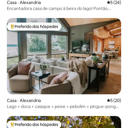
Casa ⋅ Alexandria
5 de uma a
5 (24)
Encantadora casa de campo à beira do lago! Pontão
incluído!
Preferido dos hóspedes
Entre os melhores preferidos dos hóspedes
Casa ⋅ Alexandria
5 de uma a
5 (20)
Lago + doca + caiaque + peixe + pebolim + pingue-pongue
+ fogueira + varanda
Preferido dos hóspedes
Entre os melhores preferidos dos hóspedes