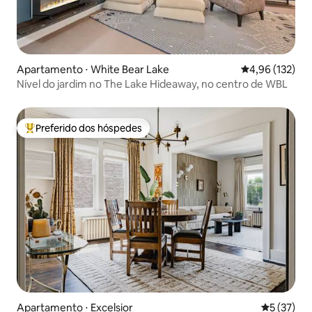
Apartamento ⋅ White Bear Lake
4,96 de uma av
4,96 (132)
Nível do jardim no The Lake Hideaway, no centro de WBL
Preferido dos hóspedes
Entre os melhores preferidos dos hóspedes
Apartamento ⋅ Excelsior
5 de uma a
5 (37)