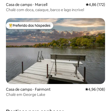
Casa de campo ⋅ Marcell
4,86 de uma av
4,86 (172)
Chalé com doca, caiaque, barco e lago incrível
Preferido dos hóspedes
Entre os melhores preferidos dos hóspedes
Casa de campo ⋅ Fairmont
4,96 de uma av
4,96 (108)
Chalé em George Lake