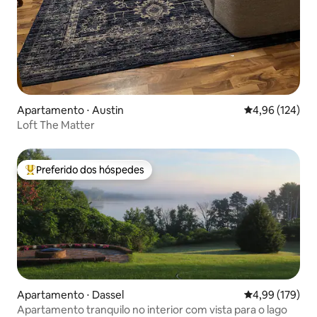
Apartamento ⋅ Austin
4,96 de uma av
4,96 (124)
Loft The Matter
Preferido dos hóspedes
Entre os melhores preferidos dos hóspedes
Apartamento ⋅ Dassel
4,99 de uma av
4,99 (179)
Apartamento tranquilo no interior com vista para o lago