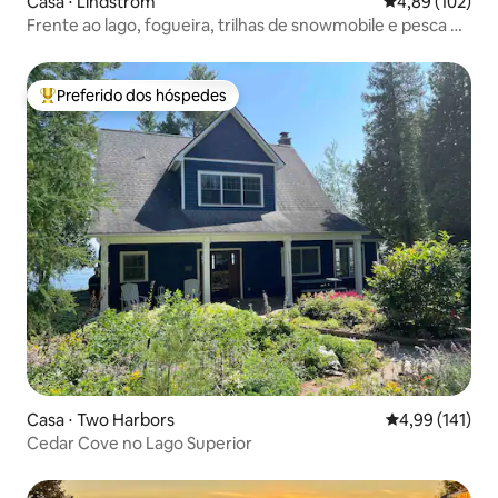
Casa ⋅ Lindstrom
4,89 de uma av
4,89 (102)
Frente ao lago, fogueira, trilhas de snowmobile e pesca no
gelo
Preferido dos hóspedes
Entre os melhores preferidos dos hóspedes
Casa ⋅ Two Harbors
4,99 de uma av
4,99 (141)
Cedar Cove no Lago Superior