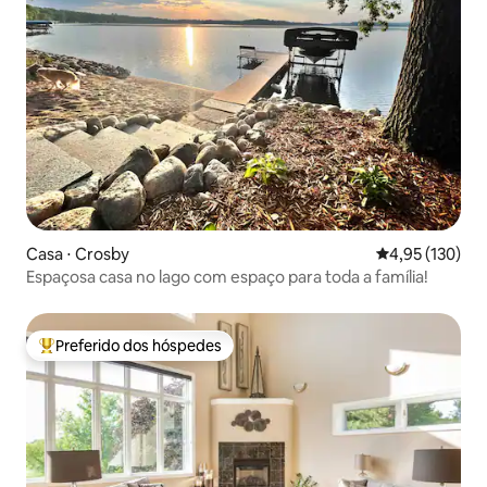
Casa ⋅ Crosby
4,95 de uma av
4,95 (130)
Espaçosa casa no lago com espaço para toda a família!
Preferido dos hóspedes
Entre os melhores preferidos dos hóspedes