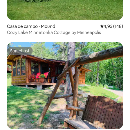
Casa de campo ⋅ Mound
4,93 de uma av
4,93 (148)
Cozy Lake Minnetonka Cottage by Minneapolis
Superhost
Superhost