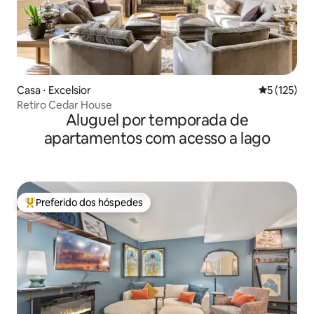
Casa ⋅ Excelsior
5 de uma av
5 (125)
Retiro Cedar House
Aluguel por temporada de
apartamentos com acesso a lago
Preferido dos hóspedes
Entre os melhores preferidos dos hóspedes