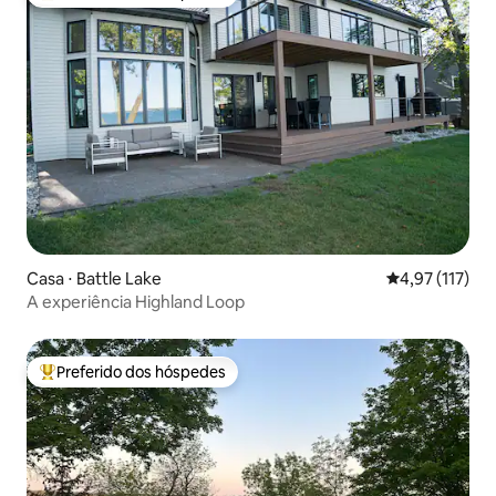
Entre os melhores preferidos dos hóspedes
Casa ⋅ Battle Lake
4,97 de uma av
4,97 (117)
A experiência Highland Loop
Preferido dos hóspedes
Entre os melhores preferidos dos hóspedes