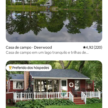
Casa de campo ⋅ Deerwood
4,92 de uma av
4,92 (220)
Casa de campo em um lago tranquilo e trilhas de
mountain bike em Cuyuna
Preferido dos hóspedes
Entre os melhores preferidos dos hóspedes