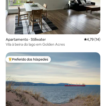
Apartamento ⋅ Stillwater
4,79 de uma a
4,79 (14)
Vila à beira do lago em Golden Acres
Preferido dos hóspedes
Entre os melhores preferidos dos hóspedes