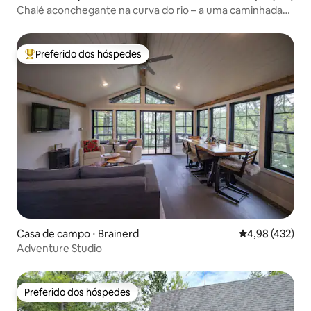
Chalé aconchegante na curva do rio – a uma caminhada
da praia/porto
Preferido dos hóspedes
Entre os melhores preferidos dos hóspedes
Casa de campo ⋅ Brainerd
4,98 de uma av
4,98 (432)
Adventure Studio
Preferido dos hóspedes
Preferido dos hóspedes