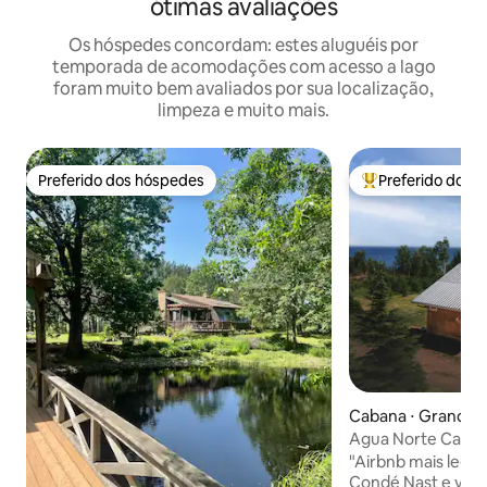
ótimas avaliações
Os hóspedes concordam: estes aluguéis por
temporada de acomodações com acesso a lago
foram muito bem avaliados por sua localização,
limpeza e muito mais.
Preferido dos hóspedes
Preferido dos 
Preferido dos hóspedes
Entre os melhore
Cabana ⋅ Grand Ma
Agua Norte Cabin: 
Superior e sauna
"Airbnb mais legal
Condé Nast e vist