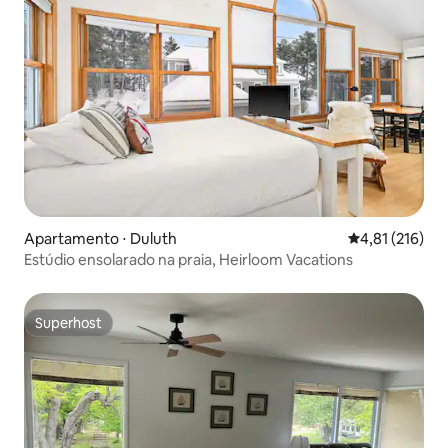
Apartamento ⋅ Duluth
4,81 de uma av
4,81 (216)
Estúdio ensolarado na praia, Heirloom Vacations
Superhost
Superhost