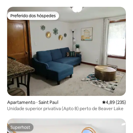
Preferido dos hóspedes
Preferido dos hóspedes
Apartamento ⋅ Saint Paul
4,89 de uma av
4,89 (235)
Unidade superior privativa (Apto B) perto de Beaver Lake
Superhost
Superhost