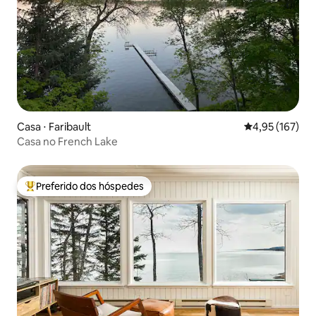
Casa ⋅ Faribault
4,95 de uma av
4,95 (167)
Casa no French Lake
Preferido dos hóspedes
Entre os melhores preferidos dos hóspedes