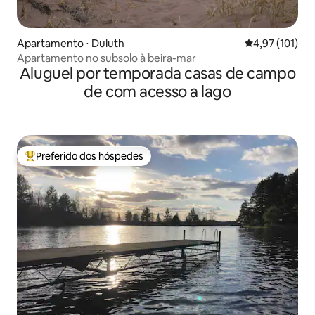
Apartamento ⋅ Duluth
4,97 de uma av
4,97 (101)
Apartamento no subsolo à beira-mar
Aluguel por temporada casas de campo
de com acesso a lago
Preferido dos hóspedes
Entre os melhores preferidos dos hóspedes