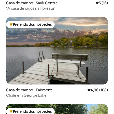
Casa de campo ⋅ Sauk Centre
5 de uma a
5 (16)
"A casa de jogos na floresta"
Preferido dos hóspedes
Entre os melhores preferidos dos hóspedes
Casa de campo ⋅ Fairmont
4,96 de uma av
4,96 (108)
Chalé em George Lake
Preferido dos hóspedes
Entre os melhores preferidos dos hóspedes