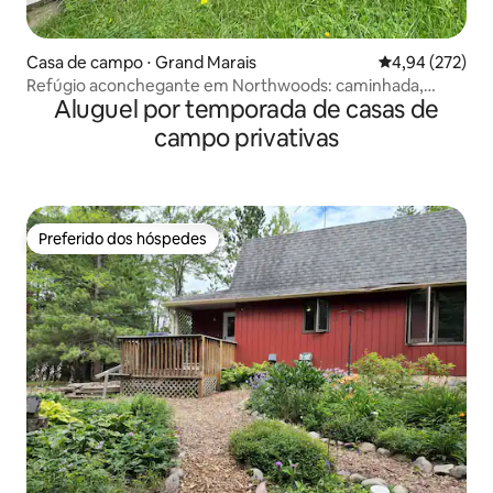
Casa de campo ⋅ Grand Marais
4,94 de uma av
4,94 (272)
Refúgio aconchegante em Northwoods: caminhada,
Aluguel por temporada de casas de
golfe, bicicleta, descanso!
campo privativas
Preferido dos hóspedes
Preferido dos hóspedes