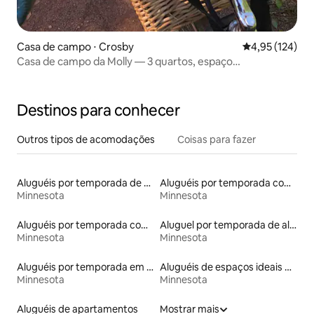
Casa de campo ⋅ Crosby
4,95 de uma av
4,95 (124)
Casa de campo da Molly — 3 quartos, espaço
seguro/garagem, lareira
Destinos para conhecer
Outros tipos de acomodações
Coisas para fazer
Aluguéis por temporada de celeiros
Aluguéis por temporada com café da manhã
Minnesota
Minnesota
Aluguéis por temporada com caiaque
Aluguel por temporada de alojamentos ecológicos
Minnesota
Minnesota
Aluguéis por temporada em acampamentos
Aluguéis de espaços ideais para famílias
Minnesota
Minnesota
Aluguéis de apartamentos
Mostrar mais