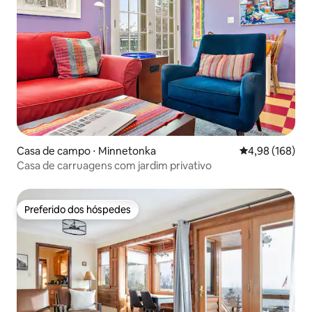
Casa de campo ⋅ Minnetonka
4,98 de uma av
4,98 (168)
Casa de carruagens com jardim privativo
Preferido dos hóspedes
Preferido dos hóspedes