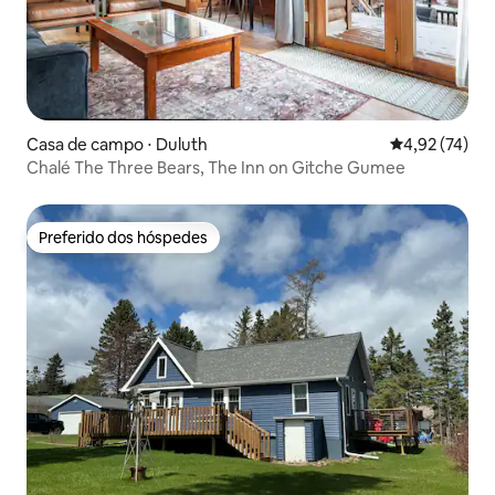
Casa de campo ⋅ Duluth
4,92 de uma a
4,92 (74)
Chalé The Three Bears, The Inn on Gitche Gumee
Preferido dos hóspedes
Preferido dos hóspedes