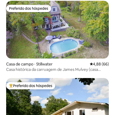
Preferido dos hóspedes
Preferido dos hóspedes
Casa de campo ⋅ Stillwater
4,88 de uma av
4,88 (66)
Casa histórica da carruagem de James Mulvey (casa
inteira)
Preferido dos hóspedes
Entre os melhores preferidos dos hóspedes