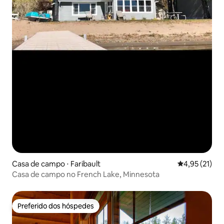
Casa de campo ⋅ Faribault
4,95 de uma a
4,95 (21)
Casa de campo no French Lake, Minnesota
Preferido dos hóspedes
Preferido dos hóspedes