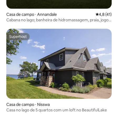
Casa de campo ⋅ Annandale
4,8 de uma a
4,8 (41)
Cabana no lago; banheira de hidromassagem, praia, jogos,
espaço, diversão
Superhost
Superhost
Casa de campo ⋅ Nisswa
Casa no lago de 5 quartos com um loft no BeautifulLake