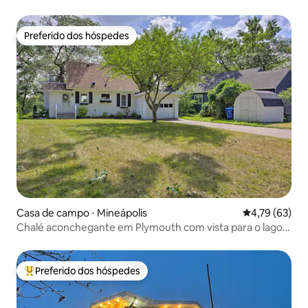
Preferido dos hóspedes
Preferido dos hóspedes
Casa de campo ⋅ Mineápolis
4,79 de uma a
4,79 (63)
Chalé aconchegante em Plymouth com vista para o lago
Medicine!
Preferido dos hóspedes
Entre os melhores preferidos dos hóspedes