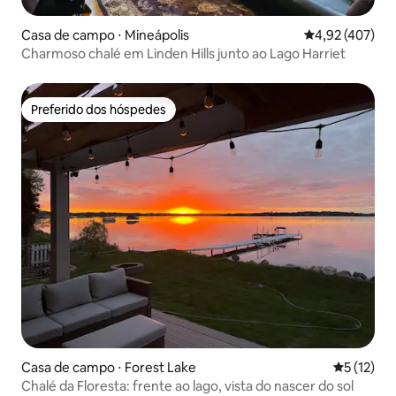
Casa de campo ⋅ Mineápolis
4,92 de uma av
4,92 (407)
Charmoso chalé em Linden Hills junto ao Lago Harriet
Preferido dos hóspedes
Preferido dos hóspedes
Casa de campo ⋅ Forest Lake
5 de uma a
5 (12)
Chalé da Floresta: frente ao lago, vista do nascer do sol