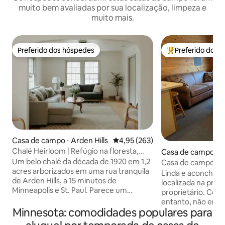
muito bem avaliadas por sua localização, limpeza e
muito mais.
Preferido dos hóspedes
Preferido dos 
Preferido dos hóspedes
Entre os melhore
Casa de campo ⋅ Arden Hills
4,95 de uma avaliação média de 
4,95 (263)
Chalé Heirloom | Refúgio na floresta,
Casa de campo ⋅ 
banheira de hidromassagem e sauna
es
Um belo chalé da década de 1920 em 1,2
Casa de campo pr
acres arborizados em uma rua tranquila
queen size, lagos, 
Linda e aconcheg
de Arden Hills, a 15 minutos de
localizada na prop
Minneapolis e St. Paul. Parece um
proprietário. Cercado por lagos (no
mundo à parte. Cuidado por Luke e
entanto, não em u
Beka. Sala de estar aconchegante ao
Minnesota: comodidades populares para
mundial, pinheiro
lado da lareira, solário tranquilo com um
restaurantes e lojas incrív