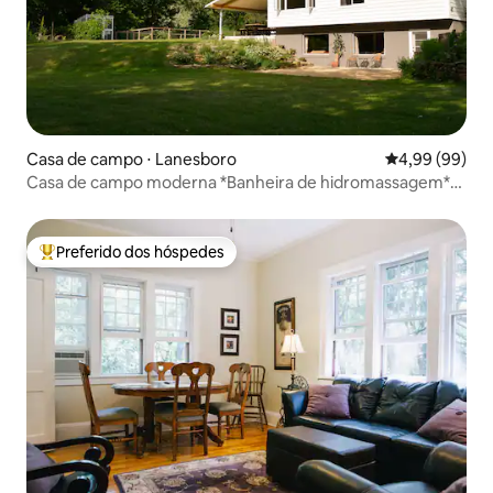
Casa de campo ⋅ Lanesboro
4,99 de uma av
4,99 (99)
Casa de campo moderna *Banheira de hidromassagem*
Driftless River House
Preferido dos hóspedes
Entre os melhores preferidos dos hóspedes