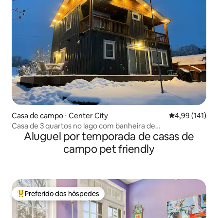
Casa de campo ⋅ Center City
4,99 de uma av
4,99 (141)
Casa de 3 quartos no lago com banheira de
Aluguel por temporada de casas de
hidromassagem
campo pet friendly
Preferido dos hóspedes
Entre os melhores preferidos dos hóspedes