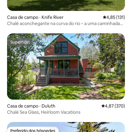
Casa de campo ⋅ Knife River
4,85 de uma av
4,85 (131)
Chalé aconchegante na curva do rio – a uma caminhada
da praia/porto
Superhost
Superhost
Casa de campo ⋅ Duluth
4,87 de uma av
4,87 (370)
Chalé Sea Glass, Heirloom Vacations
Preferido dos hóspedes