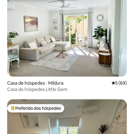
Casa de hóspedes ⋅ Mildura
5 de uma a
5 (69)
Casa de hóspedes Little Gem
Preferido dos hóspedes
Entre os melhores preferidos dos hóspedes