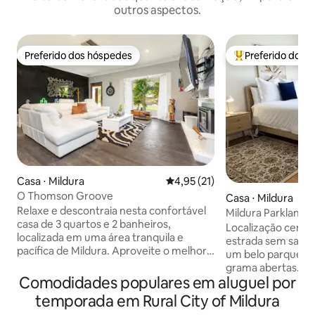
outros aspectos.
Preferido dos hóspedes
Preferido dos 
Preferido dos hóspedes
Entre os melhore
Casa ⋅ Mildura
4,95 de uma avaliação média de
4,95 (21)
O Thomson Groove
Casa ⋅ Mildura
Relaxe e descontraia nesta confortável
Mildura Parklands
casa de 3 quartos e 2 banheiros,
e tranquila
Localização centr
localizada em uma área tranquila e
estrada sem saída 
pacífica de Mildura. Aproveite o melhor
um belo parque c
dos dois mundos com uma curta
grama abertas. A casa foi restaurada
caminhada até o rio Murray, onde você
Comodidades populares em aluguel por
para preservar s
pode seguir a paisagística calçada à beira
do século com car
temporada em Rural City of Mildura
do rio até a cidade, ou faça uma rápida
incluídas Novo sistema de ar-