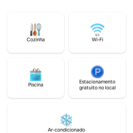
viagem de 2 km de carro até o centro de
condicionado spli
Mildura, com seus restaurantes e lojas.
área de cozinha-sa
Ideal para famílias, casais ou pequenos
inteligente de 55 
grupos, o Thomson Groove oferece um
forno, geladeira,
espaço amplo e é um ponto de partida
de lavar roupa, má
tranquilo para explorar a natureza, além
cafeteira e móveis.
de ficar convenientemente perto da
Caminhada fácil a
Cozinha
Wi-Fi
cidade — seu lar longe de casa.
turismo, piscina, b
golfe
Estacionamento
Piscina
gratuito no local
Ar-condicionado