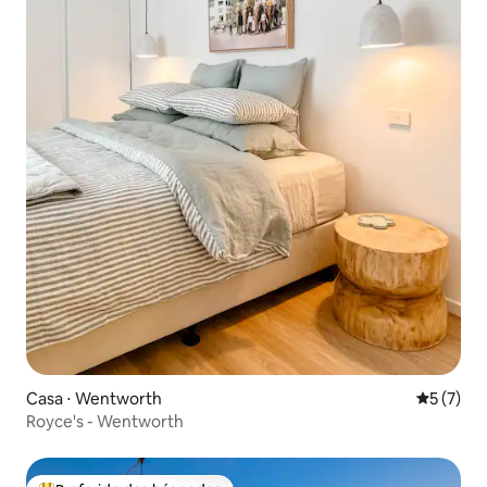
Casa ⋅ Wentworth
5 de uma 
5 (7)
Royce's - Wentworth