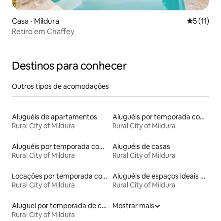
Casa ⋅ Mildura
5 de uma a
5 (11)
Retiro em Chaffey
Destinos para conhecer
Outros tipos de acomodações
Aluguéis de apartamentos
Aluguéis por temporada com café da manhã
Rural City of Mildura
Rural City of Mildura
Aluguéis por temporada com banheira de hidromassagem
Aluguéis de casas
Rural City of Mildura
Rural City of Mildura
Locações por temporada com piscina
Aluguéis de espaços ideais para famílias
Rural City of Mildura
Rural City of Mildura
Aluguel por temporada de casas de hóspedes
Mostrar mais
Rural City of Mildura