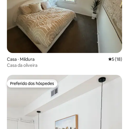
Casa ⋅ Mildura
5 de uma a
5 (18)
Casa da oliveira
Preferido dos hóspedes
Preferido dos hóspedes