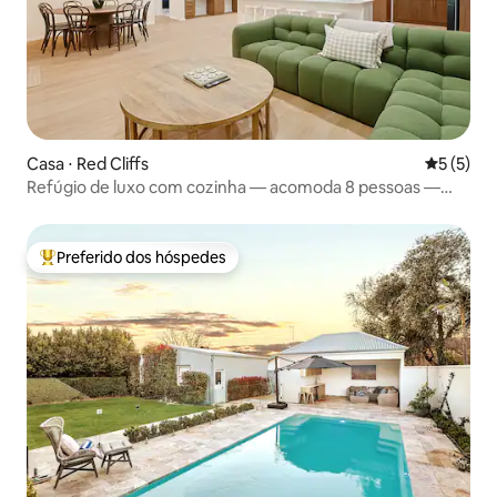
Casa ⋅ Red Cliffs
5 de uma 
5 (5)
Refúgio de luxo com cozinha — acomoda 8 pessoas —
Red Cliffs
Preferido dos hóspedes
Entre os melhores preferidos dos hóspedes