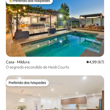
Preferido dos hóspedes
Entre os melhores preferidos dos hóspedes
Casa ⋅ Mildura
4,99 de uma a
4,99 (67)
O segredo escondido de Heidi Courts
Preferido dos hóspedes
Preferido dos hóspedes