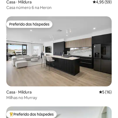
Casa ⋅ Mildura
4,95 de uma a
4,95 (59)
Casa número 6 na Heron
Preferido dos hóspedes
Preferido dos hóspedes
Casa ⋅ Mildura
5 de uma a
5 (16)
Milhas no Murray
Preferido dos hóspedes
Entre os melhores preferidos dos hóspedes