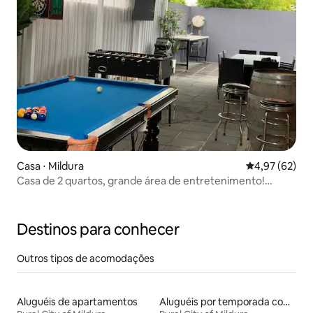
Casa ⋅ Mildura
4,97 de uma a
4,97 (62)
Casa de 2 quartos, grande área de entretenimento!
Acomoda 8 pessoas!
Destinos para conhecer
Outros tipos de acomodações
Aluguéis de apartamentos
Aluguéis por temporada com café da manhã