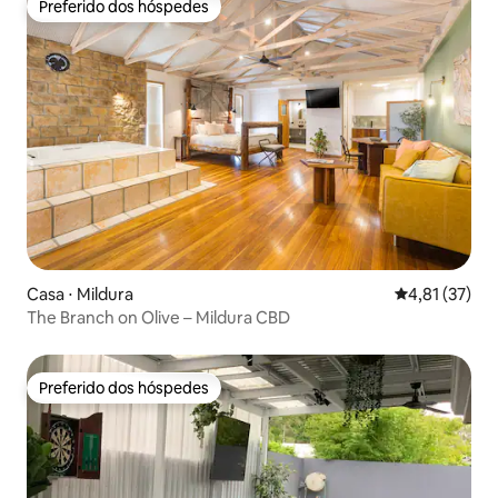
Preferido dos hóspedes
Preferido dos hóspedes
Casa ⋅ Mildura
4,81 de uma a
4,81 (37)
The Branch on Olive – Mildura CBD
Preferido dos hóspedes
Preferido dos hóspedes