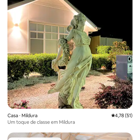
Casa ⋅ Mildura
4,78 de uma a
4,78 (51)
Um toque de classe em Mildura