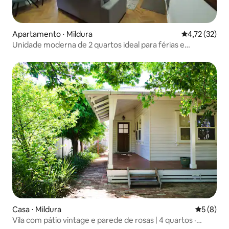
Apartamento ⋅ Mildura
4,72 de uma a
4,72 (32)
Unidade moderna de 2 quartos ideal para férias e
negócios
Casa ⋅ Mildura
5 de uma 
5 (8)
Vila com pátio vintage e parede de rosas | 4 quartos ·