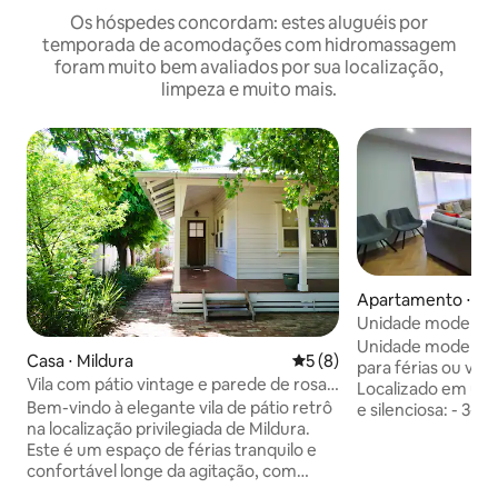
Os hóspedes concordam: estes aluguéis por
temporada de acomodações com hidromassagem
foram muito bem avaliados por sua localização,
limpeza e muito mais.
Apartamento ⋅ Mi
Unidade moderna d
para férias e negó
Unidade moderna d
Casa ⋅ Mildura
5 de uma avaliação média d
5 (8)
para férias ou viag
Vila com pátio vintage e parede de rosas
Localizado em uma
| 4 quartos · Tranquila e elegante · Vista
Bem-vindo à elegante vila de pátio retrô
e silenciosa: - 3-5
para a pequena fonte e o jardim
na localização privilegiada de Mildura.
Mildura Central, Mu
Este é um espaço de férias tranquilo e
restaurantes. - 10-15 minutos de carro
confortável longe da agitação, com
até vinícolas locais
paredes de rosas românticas, pequenas
preciosas, SRS Ben