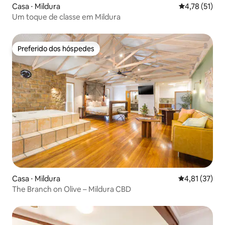
Casa ⋅ Mildura
4,78 de uma a
4,78 (51)
Um toque de classe em Mildura
Preferido dos hóspedes
Preferido dos hóspedes
Casa ⋅ Mildura
4,81 de uma a
4,81 (37)
The Branch on Olive – Mildura CBD