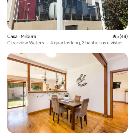
Casa ⋅ Mildura
5 de uma a
5 (48)
Clearview Waters — 4 quartos king, 3 banheiros e vistas