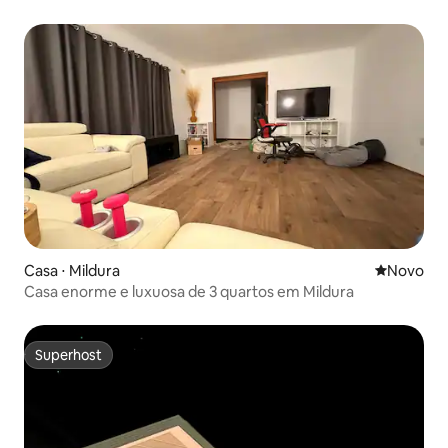
Casa ⋅ Mildura
Novo lugar
Novo
Casa enorme e luxuosa de 3 quartos em Mildura
Superhost
Superhost