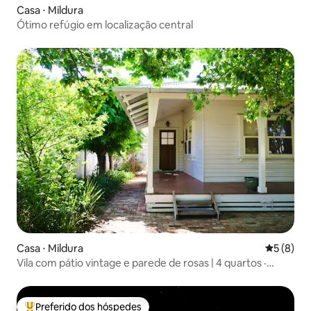
Casa ⋅ Mildura
Ótimo refúgio em localização central
Casa ⋅ Mildura
5 de uma 
5 (8)
Vila com pátio vintage e parede de rosas | 4 quartos ·
Tranquila e elegante · Vista para a pequena fonte e o
jardim
Preferido dos hóspedes