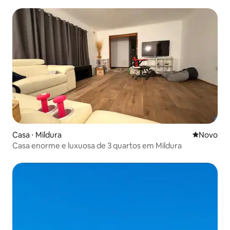
Tranquila e elegante · Vista para a pequena fonte e o
jardim
Casa ⋅ Mildura
Novo lugar
Novo
Casa enorme e luxuosa de 3 quartos em Mildura