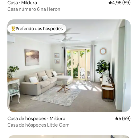
Casa ⋅ Mildura
4,95 de uma a
4,95 (59)
Casa número 6 na Heron
Preferido dos hóspedes
Entre os melhores preferidos dos hóspedes
Casa de hóspedes ⋅ Mildura
5 de uma a
5 (69)
Casa de hóspedes Little Gem