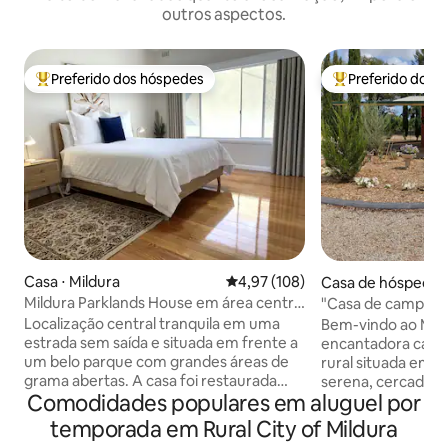
outros aspectos.
Preferido dos hóspedes
Preferido dos 
Entre os melhores preferidos dos hóspedes
Entre os melhore
Casa ⋅ Mildura
4,97 de uma avaliação média de 
4,97 (108)
Casa de hóspedes 
Mildura Parklands House em área central
"Casa de campo da
e tranquila
Localização central tranquila em uma
Bem-vindo ao Mar
estrada sem saída e situada em frente a
encantadora casa 
um belo parque com grandes áreas de
rural situada em 6,
grama abertas. A casa foi restaurada
serena, cercada p
Comodidades populares em aluguel por
para preservar seu charme de meados
exuberantes. Ad
do século com características modernas
nossos hóspedes
temporada em Rural City of Mildura
incluídas Novo sistema de ar-
fornecer check-in autom