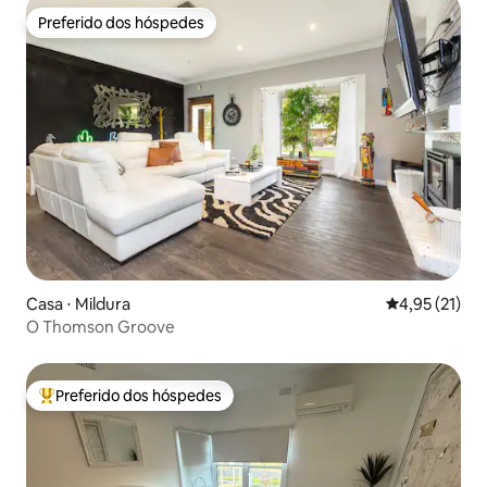
Preferido dos hóspedes
Preferido dos hóspedes
Casa ⋅ Mildura
4,95 de uma a
4,95 (21)
O Thomson Groove
Preferido dos hóspedes
Entre os melhores preferidos dos hóspedes