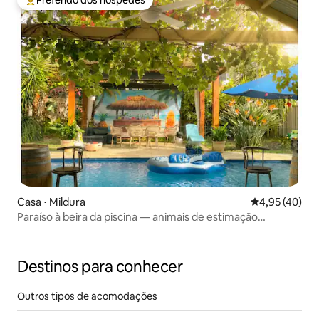
Preferido dos hóspedes
Entre os melhores preferidos dos hóspedes
Casa ⋅ Mildura
4,95 de uma a
4,95 (40)
Paraíso à beira da piscina — animais de estimação
permitidos
Destinos para conhecer
Outros tipos de acomodações