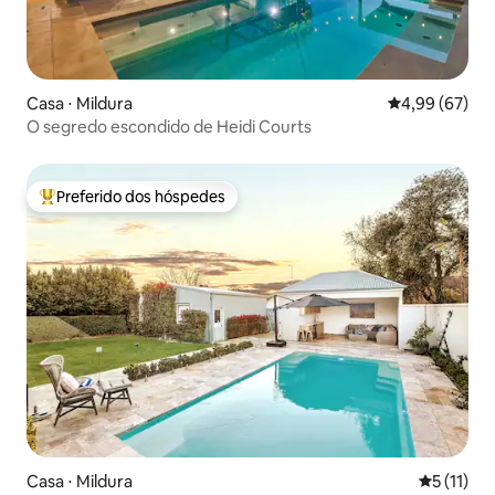
Casa ⋅ Mildura
4,99 de uma a
4,99 (67)
O segredo escondido de Heidi Courts
Preferido dos hóspedes
Entre os melhores preferidos dos hóspedes
Casa ⋅ Mildura
5 de uma a
5 (11)