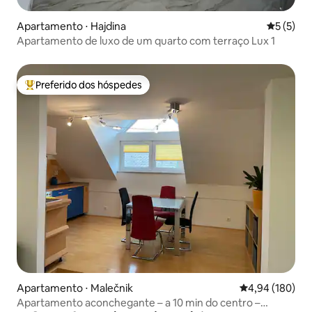
Apartamento ⋅ Hajdina
5 de uma 
5 (5)
Apartamento de luxo de um quarto com terraço Lux 1
Preferido dos hóspedes
Entre os melhores preferidos dos hóspedes
Apartamento ⋅ Malečnik
4,94 de uma av
4,94 (180)
Apartamento aconchegante – a 10 min do centro –