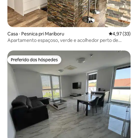
Casa ⋅ Pesnica pri Mariboru
4,97 de uma a
4,97 (33)
Apartamento espaçoso, verde e acolhedor perto de
Maribor (piscina+parque)
Preferido dos hóspedes
Preferido dos hóspedes