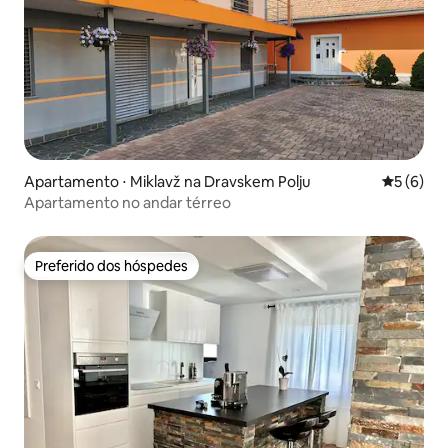
Apartamento ⋅ Miklavž na Dravskem Polju
5 de uma 
5 (6)
Apartamento no andar térreo
Preferido dos hóspedes
Preferido dos hóspedes