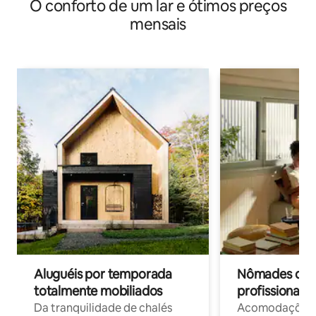
O conforto de um lar e ótimos preços
estacionamento gratuito
mensais
Aluguéis por temporada
Nômades digit
totalmente mobiliados
profissionais 
Da tranquilidade de chalés
Acomodações c