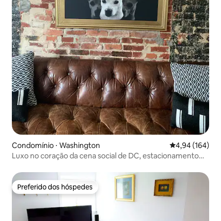
Condomínio ⋅ Washington
4,94 de uma av
4,94 (164)
Luxo no coração da cena social de DC, estacionamento
gratuito!
Preferido dos hóspedes
Preferido dos hóspedes