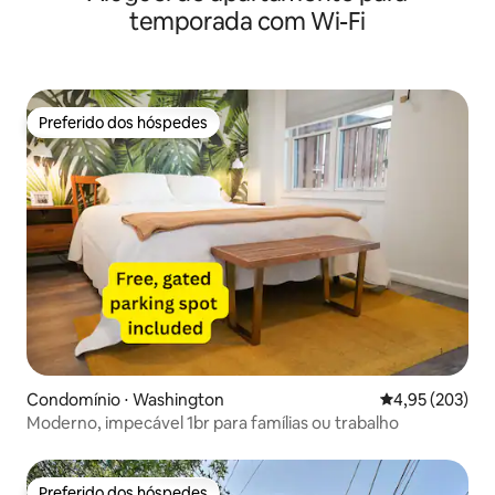
temporada com Wi-Fi
Preferido dos hóspedes
Preferido dos hóspedes
Condomínio ⋅ Washington
4,95 de uma av
4,95 (203)
Moderno, impecável 1br para famílias ou trabalho
Preferido dos hóspedes