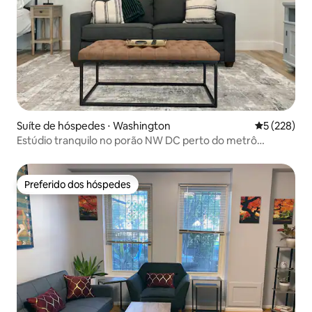
Suíte de hóspedes ⋅ Washington
5 de uma av
5 (228)
Estúdio tranquilo no porão NW DC perto do metrô
Tenleytown
Preferido dos hóspedes
Preferido dos hóspedes