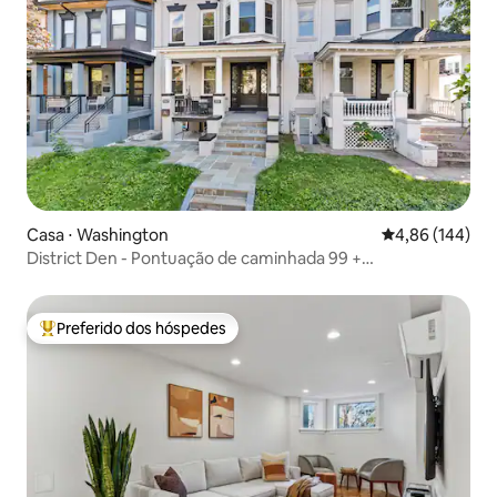
Casa ⋅ Washington
4,86 de uma av
4,86 (144)
District Den - Pontuação de caminhada 99 +
Estacionamento privativo
Preferido dos hóspedes
Entre os melhores preferidos dos hóspedes