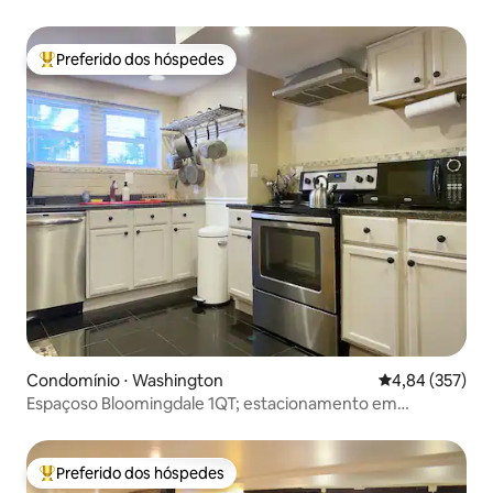
com estacionamento!
Preferido dos hóspedes
Entre os melhores preferidos dos hóspedes
Condomínio ⋅ Washington
4,84 de uma av
4,84 (357)
Espaçoso Bloomingdale 1QT; estacionamento em
garagem incluso
Preferido dos hóspedes
Entre os melhores preferidos dos hóspedes