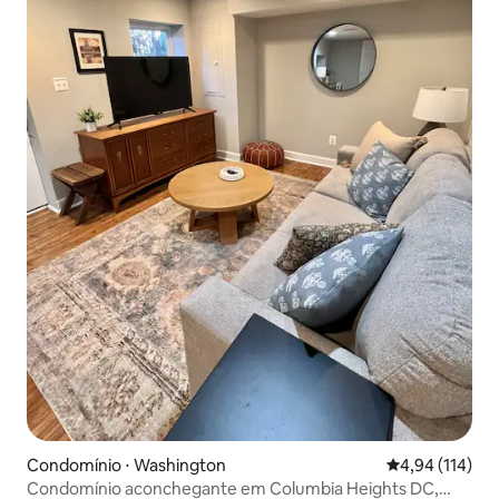
Condomínio ⋅ Washington
4,94 de uma av
4,94 (114)
Condomínio aconchegante em Columbia Heights DC,