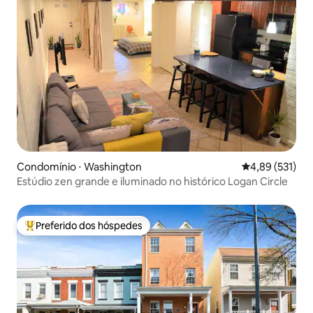
Condomínio ⋅ Washington
4,89 de uma av
4,89 (531)
Estúdio zen grande e iluminado no histórico Logan Circle
Preferido dos hóspedes
Entre os melhores preferidos dos hóspedes