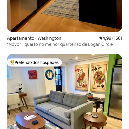
Apartamento ⋅ Washington
4,99 de uma av
4,99 (166)
*Novo* 1 quarto no melhor quarteirão de Logan Circle
Preferido dos hóspedes
Entre os melhores preferidos dos hóspedes