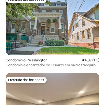
Preferido dos hóspedes
Condomínio ⋅ Washington
4,87 de uma av
4,87 (115)
Condomínio encantador de 1 quarto em bairro tranquilo
Preferido dos hóspedes
Preferido dos hóspedes