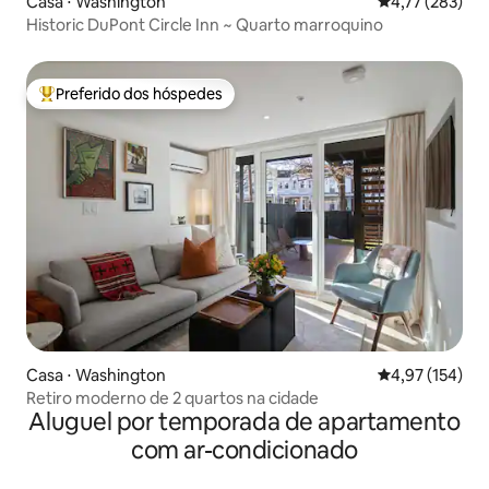
Casa ⋅ Washington
4,77 de uma av
4,77 (283)
Historic DuPont Circle Inn ~ Quarto marroquino
Preferido dos hóspedes
Entre os melhores preferidos dos hóspedes
Casa ⋅ Washington
4,97 de uma av
4,97 (154)
Retiro moderno de 2 quartos na cidade
Aluguel por temporada de apartamento
com ar-condicionado