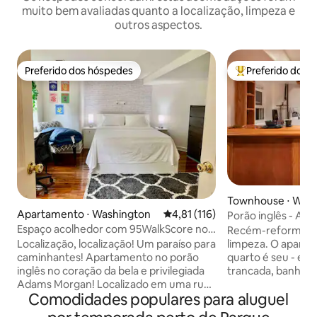
muito bem avaliadas quanto a localização, limpeza e
outros aspectos.
Preferido dos hóspedes
Preferido dos 
Preferido dos hóspedes
Entre os melhore
Townhouse ⋅ Was
Apartamento ⋅ Washington
4,81 de uma avaliação média de 
4,81 (116)
Porão inglês - Ap
em Bloomingdale:
Espaço acolhedor com 95WalkScore no
Recém-reformado
coração de Adams Morgan
limpeza. O aparta
Localização, localização! Um paraíso para
quarto é seu - en
caminhantes! Apartamento no porão
trancada, banheiro
inglês no coração da bela e privilegiada
compacta, sala de 
Adams Morgan! Localizado em uma rua
Comodidades populares para aluguel
cama queen size (
tranquila e a apenas 2 quarteirões da
solteiro), TV a ca
vibrante 18th St, onde há mais de 40