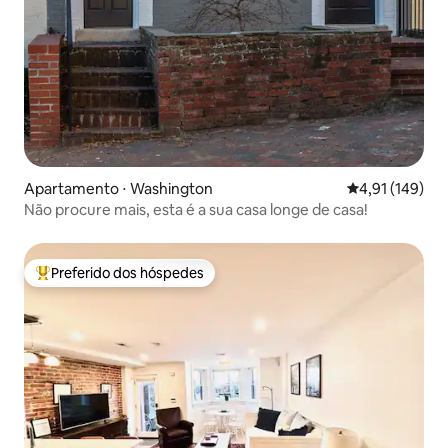
Apartamento ⋅ Washington
4,91 de uma av
4,91 (149)
Não procure mais, esta é a sua casa longe de casa!
Preferido dos hóspedes
Entre os melhores preferidos dos hóspedes