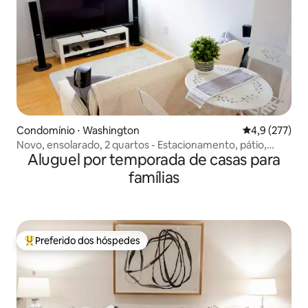
Condomínio ⋅ Washington
4,9 de uma av
4,9 (277)
Novo, ensolarado, 2 quartos - Estacionamento, pátio,
Aluguel por temporada de casas para
lareira
famílias
Preferido dos hóspedes
Entre os melhores preferidos dos hóspedes