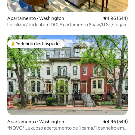
Apartamento ⋅ Washington
4,96 de uma ava
4,96 (544)
Localização ideal em DC! Apartamento Shaw/U St./Logan
Preferido dos hóspedes
Entre os melhores preferidos dos hóspedes
Apartamento ⋅ Washington
4,96 de uma ava
4,96 (549)
*NOVO* Luxuoso apartamento de 1 cama/1 banheiro em
Logan Circle