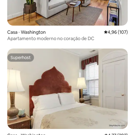
Casa ⋅ Washington
4,96 de uma av
4,96 (107)
Apartamento moderno no coração de DC
Superhost
Superhost