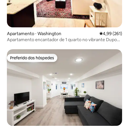
Apartamento ⋅ Washington
4,99 de uma av
4,99 (261)
Apartamento encantador de 1 quarto no vibrante Dupont
Circle
Preferido dos hóspedes
Preferido dos hóspedes