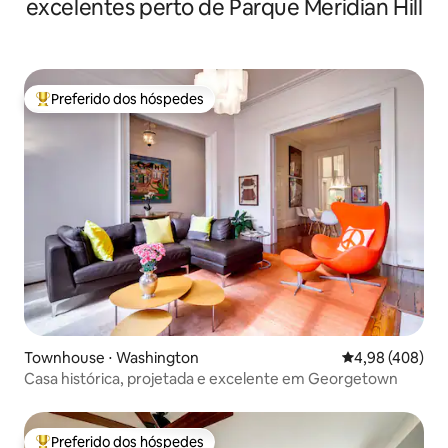
excelentes perto de Parque Meridian Hill
Preferido dos hóspedes
Entre os melhores preferidos dos hóspedes
Townhouse ⋅ Washington
4,98 de uma ava
4,98 (408)
Casa histórica, projetada e excelente em Georgetown
Preferido dos hóspedes