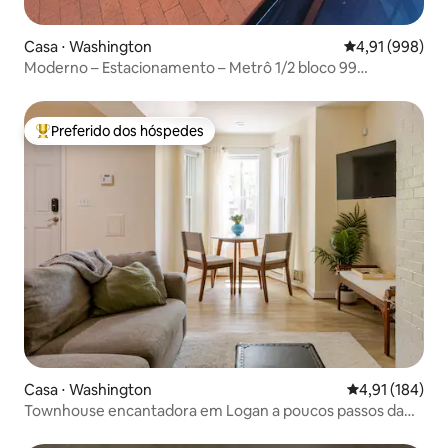
Casa ⋅ Washington
4,91 de uma av
4,91 (998)
Moderno – Estacionamento – Metrô 1/2 bloco 99
Walkscore
Preferido dos hóspedes
Entre os melhores preferidos dos hóspedes
Casa ⋅ Washington
4,91 de uma av
4,91 (184)
Townhouse encantadora em Logan a poucos passos da
14th Street