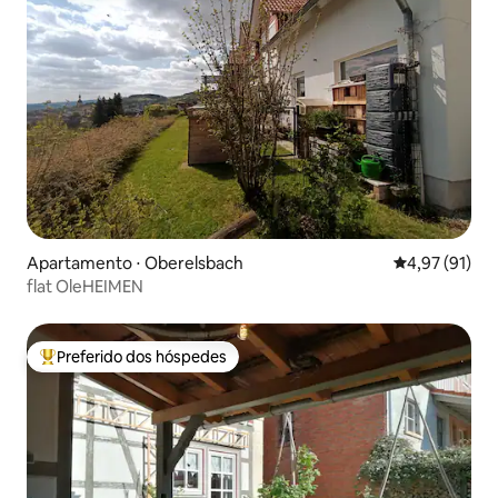
Apartamento ⋅ Oberelsbach
4,97 de uma a
4,97 (91)
flat OleHEIMEN
Preferido dos hóspedes
Entre os melhores preferidos dos hóspedes