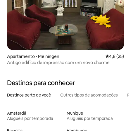
Apartamento ⋅ Meiningen
4,8 de uma a
4,8 (25)
Antigo edifício de impressão com um novo charme
Destinos para conhecer
Destinos perto de você
Outros tipos de acomodações
Pr
Amsterdã
Munique
Aluguéis por temporada
Aluguéis por temporada
Bruxelas
Hamburgo