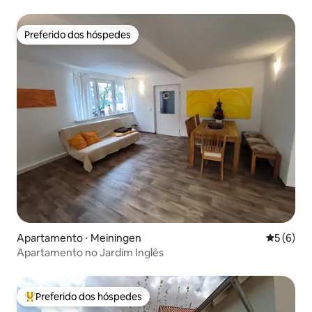
Preferido dos hóspedes
Preferido dos hóspedes
Apartamento ⋅ Meiningen
5 de uma 
5 (6)
Apartamento no Jardim Inglês
Preferido dos hóspedes
Entre os melhores preferidos dos hóspedes