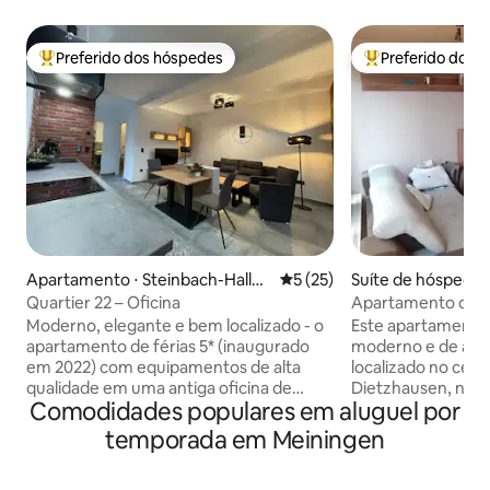
Preferido dos hóspedes
Preferido dos 
Entre os melhores preferidos dos hóspedes
Entre os melhore
Apartamento ⋅ Steinbach-Hallen
5 de uma avaliação média de
5 (25)
Suíte de hóspedes 
berg
Quartier 22 – Oficina
Apartamento de 
aconchegante na ci
Moderno, elegante e bem localizado - o
Este apartamento
apartamento de férias 5* (inaugurado
moderno e de alta
em 2022) com equipamentos de alta
localizado no cent
qualidade em uma antiga oficina de
Dietzhausen, na c
Comodidades populares em aluguel por
ferreiro totalmente reformada. O
estacionamento na
apartamento de férias totalmente
restaurantes estã
temporada em Meiningen
equipado "Werkstatt" - no andar térreo
distância. A ciclov
com 40 m² para 2 pessoas está
diretamente pela 