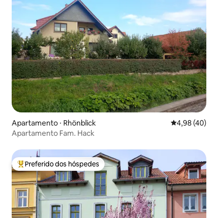
Apartamento ⋅ Rhönblick
4,98 de uma a
4,98 (40)
Apartamento Fam. Hack
Preferido dos hóspedes
Entre os melhores preferidos dos hóspedes