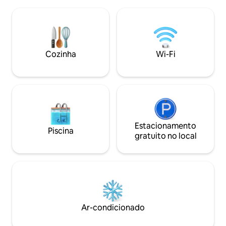
localizado a 440 m de altura na encosta
exterior está a ce
sul da Floresta da Turíngia na região de
distância. As áreas
esportes de inverno e férias Oberhof.
caminhadas na flor
Rodeado por excelentes oportunidades
(Oberhof com loc
de caminhadas, é também o ponto de
internacionais e S
partida para inúmeros destaques
20-30 minutos de
Cozinha
Wi-Fi
turísticos no coração verde da
transporte público
Alemanha.
Estacionamento
Piscina
gratuito no local
Ar-condicionado