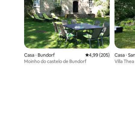
Casa ⋅ Bundorf
4,99 de uma avaliação m
4,99 (205)
Casa ⋅ Sa
Moinho do castelo de Bundorf
Villa The
natureza 
superior