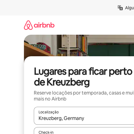
Pular
Algu
para
o
conteúdo
Lugares para ficar perto
de Kreuzberg
Reserve locações por temporada, casas e mu
mais no Airbnb
Localização
Quando os resultados estiverem disponíveis, expl
Check-in