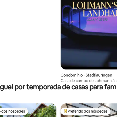
Condomínio ⋅ Stadtlauringen
Casa de campo de Lohmann à b
guel por temporada de casas para famí
lago
o dos hóspedes
Preferido dos hóspedes
o dos hóspedes
Entre os melhores preferidos d