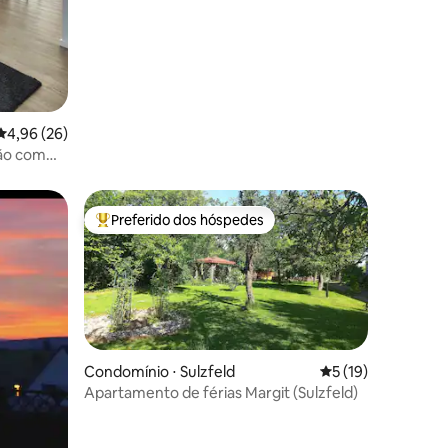
4,96 de uma avaliação média de 5, 26 avaliações
4,96 (26)
ções
ão com
Preferido dos hóspedes
Entre os melhores preferidos dos hóspedes
Condomínio ⋅ Sulzfeld
5 de uma avaliação
5 (19)
Apartamento de férias Margit (Sulzfeld)
ções