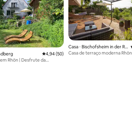
Casa ⋅ Bischofsheim in der Rh
ön
Casa de terraço moderna RhönK
édia de 5, 205 avaliações
ndberg
4,94 de uma avaliação média de 5, 50 avalia
4,94 (50)
com vista panorâmica
a em Rhön | Desfrute da
em um hotel 4 estrelas