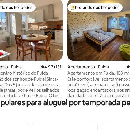
rido dos hóspedes
Preferido dos hóspedes
 melhores preferidos dos hóspedes
Entre os melhores preferidos d
édia de 5, 248 avaliações
to ⋅ Fulda
4,93 de uma avaliação média de 5, 131 avalia
4,93 (131)
Apartamento ⋅ Fulda
4
centro histórico de Fulda
Apartamento em Fulda, 108 m²
pura, tranquilo, estacionament
ão dos sonhos de Fulda! Sinta-
Este confortável apartamento
! Das 5 janelas da sala de estar
no térreo (sem barreiras) poss
de jantar, pode ver os telhados
localização encantadora nos a
ca cidade velha de Fulda. O belo
da cidade, com fácil acesso à c
ulares para aluguel por temporada pe
renovado apartamento de 2
barroca de Fulda e à região viz
stá localizado no 2º andar de
Rhön. Além de dois quartos e 
o de apartamentos anunciado.
infantil, o apartamento dispõe 
o antigo está tranquilamente
banheiros. A espaçosa sala de e
o diretamente na localização
equipada com uma smart TV de
 cidade velha de Fulda, perto
polegadas, área de jantar em p