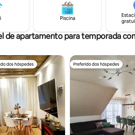
l, castelo da cidade, jardim do
aberto e cozinha totalmente e
ro da cidade, etc. O imposto
certamente impressionará. O 
Estac
 da cidade de Fulda é de 2 € por
acolhedor de um fogão a lenha
i
Piscina
gratui
r noite.
banheira convidam você a relax
descontrair.
el de apartamento para temporada com
rido dos hóspedes
Preferido dos hóspedes
 melhores preferidos dos hóspedes
Preferido dos hóspedes