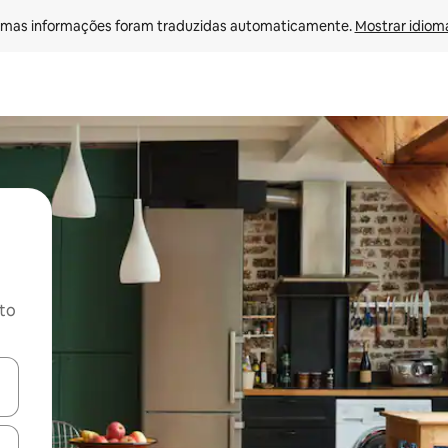
mas informações foram traduzidas automaticamente. 
Mostrar idioma
ito
ore-os usando as seta para cima e para baixo do teclado ou tocando e