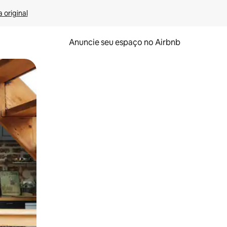
 original
Anuncie seu espaço no Airbnb
 deslizando o dedo na tela.