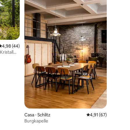
4,98 de uma avaliação média de 5, 44 avaliações
4,98 (44)
ristall
ções
Casa ⋅ Schlitz
4,91 de uma avaliação
4,91 (67)
Burgkapelle