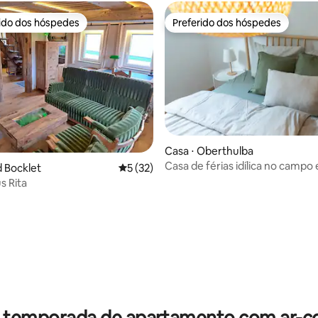
rido dos hóspedes
Preferido dos hóspedes
 melhores preferidos dos hóspedes
Preferido dos hóspedes
Casa ⋅ Oberthulba
Casa de férias idílica no camp
d Bocklet
5 de uma avaliação média de 5, 32 avalia
5 (32)
s Rita
média de 5, 35 avaliações
r temporada de apartamento com ar-c