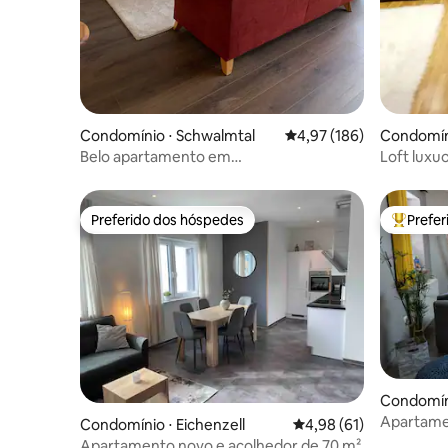
Condomínio ⋅ Schwalmtal
4,97 de uma avaliação m
4,97 (186)
Condomín
Belo apartamento em
Loft luxu
Schwalmtal/Hessen
de hidrom
Preferido dos hóspedes
Prefe
Preferido dos hóspedes
Entre os
Condomíni
Apartamen
Condomínio ⋅ Eichenzell
4,98 de uma avaliação 
4,98 (61)
Fliegerba
Apartamento novo e acolhedor de 70 m²