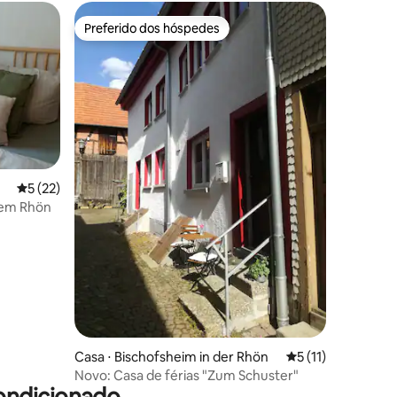
Preferido dos hóspedes
Preferido dos hóspedes
5 de uma avaliação média de 5, 22 avaliações
5 (22)
o em Rhön
ções
Casa ⋅ Bischofsheim in der Rhön
5 de uma avaliação
5 (11)
Novo: Casa de férias "Zum Schuster"
ondicionado