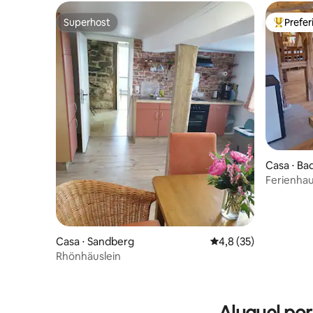
Superhost
Prefe
Superhost
Entre os
Casa ⋅ Ba
Ferienhau
Casa ⋅ Sandberg
4,8 de uma avaliação 
4,8 (35)
Rhönhäuslein
Aluguel po