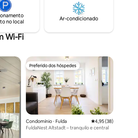
quipada,
banheiro separado. A cozinha também é
ambiente
moderna e bem equipada. Localizado em
ionamento
 e uma
uma área muito tranquila, com a floresta
Ar-condicionado
to no local
ar e
e o prado da Rhön bem na frente da
porta.
 Wi-Fi
Preferido dos hóspedes
Preferido dos hóspedes
Condomínio ⋅ Fulda
4,95 de uma avaliação
4,95 (38)
FuldaNest Altstadt – tranquilo e central