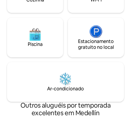
lavar/secar, academia, sauna, piscina e
mais longas. Ideal para grupos que
bares, restaurantes e galeria no local.
querem uma exper
melhor localização
Estacionamento
Piscina
gratuito no local
Ar-condicionado
Outros aluguéis por temporada
excelentes em Medellín