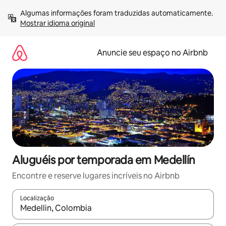
Pular
Algumas informações foram traduzidas automaticamente. 
para
Mostrar idioma original
o
conteúdo
Anuncie seu espaço no Airbnb
Aluguéis por temporada em Medellín
Encontre e reserve lugares incríveis no Airbnb
Localização
Quando os resultados estiverem disponíveis, explore-os usando