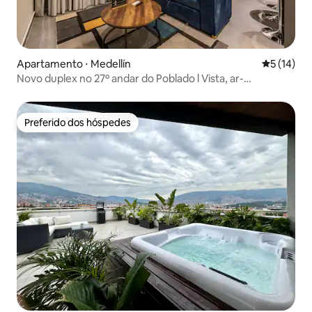
Apartamento ⋅ Medellín
5 de uma a
5 (14)
Novo duplex no 27º andar do Poblado l Vista, ar-
condicionado, piscina e academia.
Preferido dos hóspedes
Preferido dos hóspedes