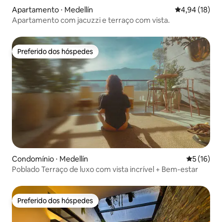
Apartamento ⋅ Medellín
4,94 de uma a
4,94 (18)
Apartamento com jacuzzi e terraço com vista.
Preferido dos hóspedes
Preferido dos hóspedes
Condomínio ⋅ Medellín
5 de uma a
5 (16)
Poblado Terraço de luxo com vista incrível + Bem-estar
Preferido dos hóspedes
Preferido dos hóspedes