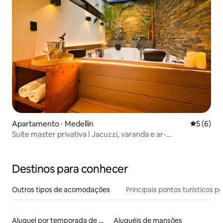
Apartamento ⋅ Medellín
5 de uma 
5 (6)
Suíte master privativa | Jacuzzi, varanda e ar-
condicionado
Destinos para conhecer
Outros tipos de acomodações
Principais pontos turísticos po
Aluguel por temporada de microcasas
Aluguéis de mansões