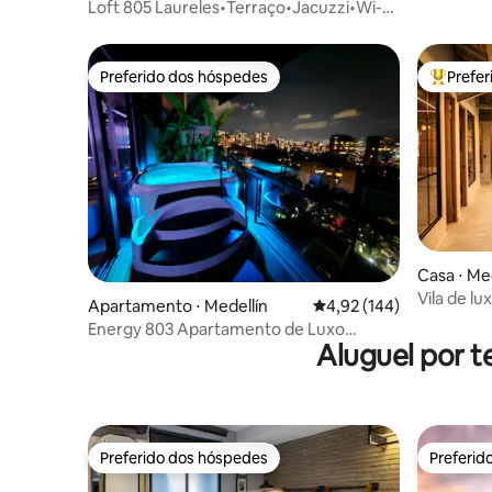
Loft 805 Laureles•Terraço•Jacuzzi•Wi-Fi
rápido•Varanda
Preferido dos hóspedes
Prefe
Preferido dos hóspedes
Entre os
Casa ⋅ Me
Vila de l
Apartamento ⋅ Medellín
4,92 de uma avaliação m
4,92 (144)
piscina pr
Energy 803 Apartamento de Luxo
Aluguel por t
Exclusivo El Poblado
Preferido dos hóspedes
Preferid
Preferido dos hóspedes
Preferid