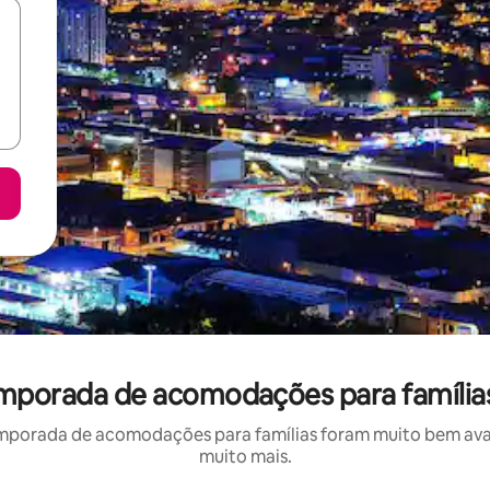
temporada de acomodações para família
mporada de acomodações para famílias foram muito bem avali
muito mais.