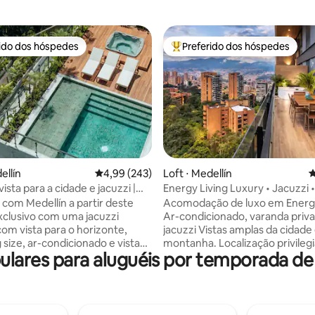
rido dos hóspedes
Preferido dos hóspedes
 melhores preferidos dos hóspedes
Entre os melhores preferidos d
édia de 5, 202 avaliações
ellín
4,99 de uma avaliação média de 5, 243 avalia
4,99 (243)
Loft ⋅ Medellín
4
ista para a cidade e jacuzzi |
Energy Living Luxury • Jacuzzi 
ão privilegiada em Provenza
Varanda com vista
 com Medellín a partir deste
Acomodação de luxo em Energy
xclusivo com uma jacuzzi
Ar-condicionado, varanda priv
com vista para o horizonte,
jacuzzi Vistas amplas da cidade e da
 size, ar-condicionado e vistas
montanha. Localização privileg
ulares para aluguéis por temporada de
antes da cidade — o melhor
poucos minutos de Provenza. O
a elegância, conforto e vida
mais emblemático de Medellín. • Varanda
ibrante. Situado em El Poblado,
privativa + jacuzzi • Sala de est
passos dos restaurantes, bares
independentes • Cama queen si
o, cafés e galerias de Provenza,
condicionado • Layout espaçoso