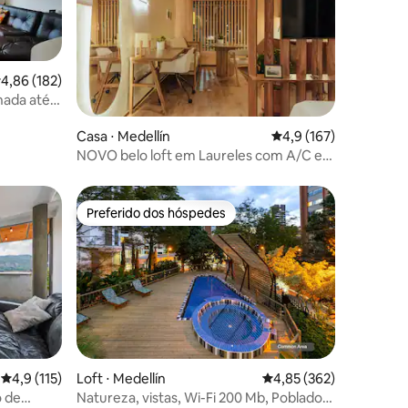
,86 de uma avaliação média de 5, 182 avaliações
4,86 (182)
hada até
ções
Casa ⋅ Medellín
4,9 de uma avaliação 
4,9 (167)
NOVO belo loft em Laureles com A/C e
WI-FI
Preferido dos hóspedes
Preferido dos hóspedes
4,9 de uma avaliação média de 5, 115 avaliações
4,9 (115)
Loft ⋅ Medellín
4,85 de uma avaliação 
4,85 (362)
o de
Natureza, vistas, Wi-Fi 200 Mb, Poblado,