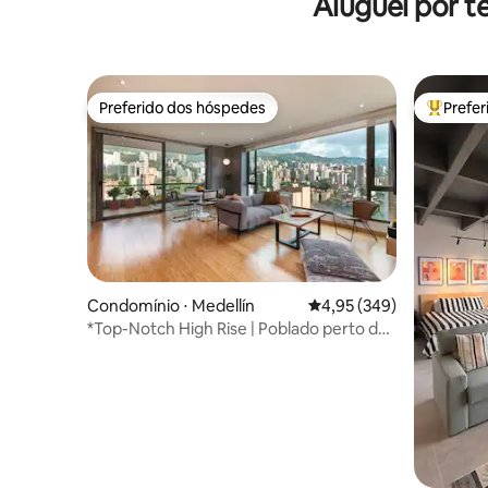
Aluguel por 
terraço e churrasqueira
Preferido dos hóspedes
Prefe
Preferido dos hóspedes
Entre os
Condomínio ⋅ Medellín
4,95 de uma avaliação m
4,95 (349)
*Top-Notch High Rise | Poblado perto do
Parque Lleras*