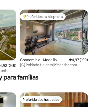
Fascinantes
Preferido dos hóspedes
Entre os melhores preferidos dos hóspedes
ções
Condomínio ⋅ Medellín
4,97 de uma avaliação 
4,97 (199)
[C] Poblado Heights|19º andar com
,92 de uma avaliação média de 5, 248 avaliações
4,92 (248)
vista|AC|Spa|Sauna
zonte •
 para famílias
Preferido dos hóspedes
Preferido dos hóspedes