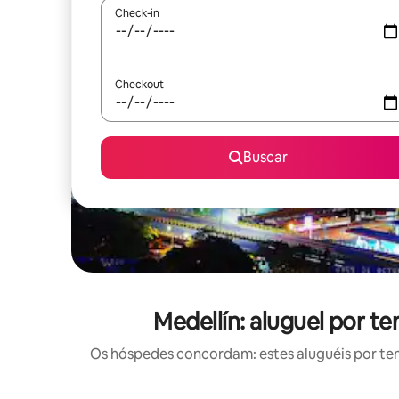
Check-in
Checkout
Buscar
Medellín: aluguel por 
Os hóspedes concordam: estes aluguéis por te