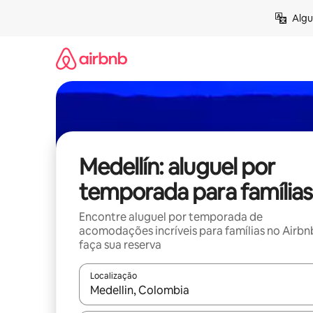
Pular
Algu
para
o
conteúdo
Medellín: aluguel por
temporada para famílias
Encontre aluguel por temporada de
acomodações incríveis para famílias no Airbn
faça sua reserva
Localização
Quando os resultados estiverem disponíveis, expl