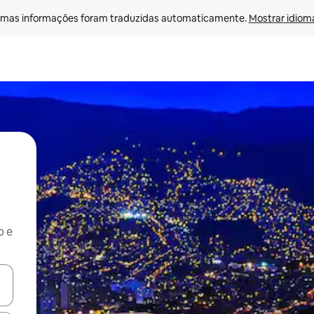
mas informações foram traduzidas automaticamente. 
Mostrar idioma
b e
ore-os usando as seta para cima e para baixo do teclado ou tocando e