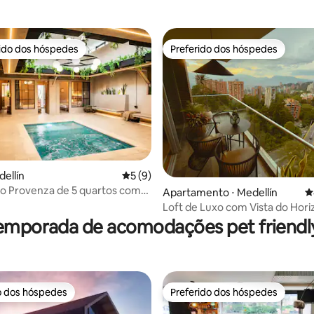
cidade | Spa
rido dos hóspedes
Preferido dos hóspedes
 melhores preferidos dos hóspedes
Preferido dos hóspedes
dellín
5 de uma avaliação média de 5, 9 avalia
5 (9)
uxo Provenza de 5 quartos com
Apartamento ⋅ Medellín
4
édia de 5, 144 avaliações
ivativa e ar-condicionado
Loft de Luxo com Vista do Hori
Varanda • Piscina • Poblado
emporada de acomodações pet friendly
o dos hóspedes
Preferido dos hóspedes
o dos hóspedes
Preferido dos hóspedes