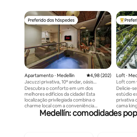
Preferido dos hóspedes
Prefe
Preferido dos hóspedes
Entre os
Apartamento ⋅ Medellín
4,98 de uma avaliação m
4,98 (202)
Loft ⋅ Med
Jacuzzi privativa, 10º andar, oásis
Loft com v
encantador
Localizaç
Descubra o conforto em um dos
Delicie-se
melhores edifícios da cidade! Esta
estúdio e
localização privilegiada combina o
privativa 
charme local com a conveniência
cama king
Medellín: comodidades pop
moderna, acolhendo tanto os moradores
deslumbr
quanto os visitantes. Desfrute de
retiro par
comodidades de alto nível: lavanderia,
noturna v
academia, spa, sauna a vapor, piscina,
a poucos 
restaurante com serviço de quarto e sua
no terraç