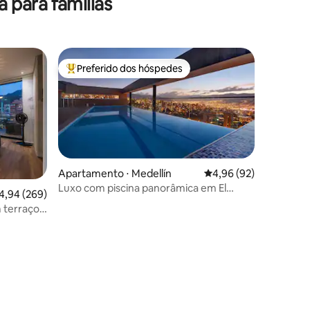
para famílias
Preferido dos hóspedes
Entre os melhores preferidos dos hóspedes
Apartamento ⋅ Medellín
4,96 de uma avaliação
4,96 (92)
Luxo com piscina panorâmica em El
,94 de uma avaliação média de 5, 269 avaliações
4,94 (269)
Poblado
 terraço