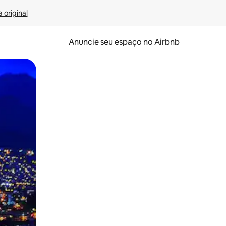
 original
Anuncie seu espaço no Airbnb
 deslizando o dedo na tela.