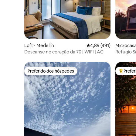
Loft ⋅ Medellín
4,89 de uma avaliação m
4,89 (491)
Microcasa
Descanse no coração da 70 | WIFI | AC
Refugio S
perto de 
Preferido dos hóspedes
Prefe
Preferido dos hóspedes
Entre os