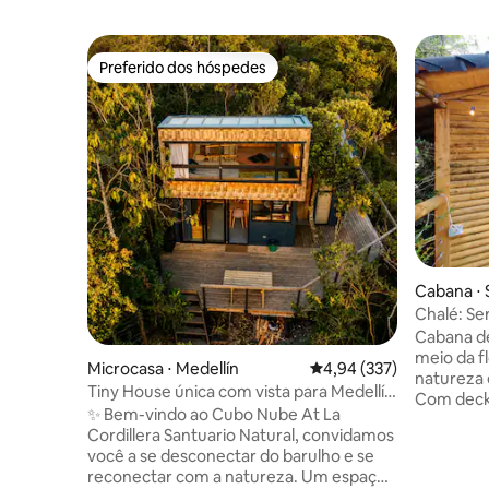
Preferido dos hóspedes
Preferido dos hóspedes
Cabana ⋅ 
Chalé: Se
Cabana d
meio da f
Microcasa ⋅ Medellín
4,94 de uma avaliação m
4,94 (337)
natureza 
Tiny House única com vista para Medellín
Com deck 
+ nascer do sol
✨ Bem-vindo ao Cubo Nube At La
observaçã
Cordillera Santuario Natural, convidamos
do Parque 
você a se desconectar do barulho e se
fazendas de sille
reconectar com a natureza. Um espaço
construíd