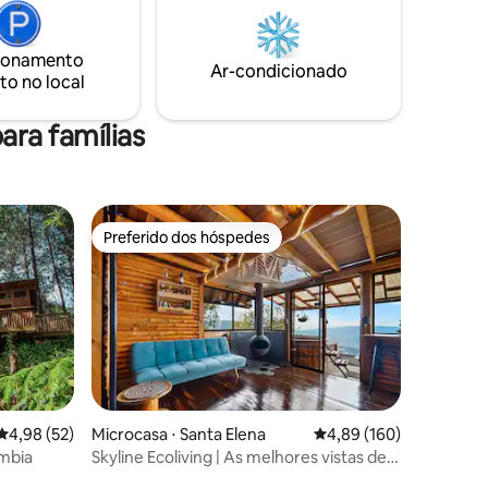
ontrastar
 jacuzzi,
or
ionamento
cesso, Pet
Ar-condicionado
to no local
ara famílias
Preferido dos hóspedes
Preferido dos hóspedes
4,98 de uma avaliação média de 5, 52 avaliações
4,98 (52)
Microcasa ⋅ Santa Elena
4,89 de uma avaliação 
4,89 (160)
ômbia
Skyline Ecoliving | As melhores vistas de
Medellín | Jacuzzi