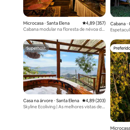
Microcasa ⋅ Santa Elena
4,89 de uma avaliação m
4,89 (357)
Cabana ⋅
Cabana modular na floresta de névoa de
Espetacul
Santa Elena
Superhost
Preferid
Superhost
Preferid
Casa na árvore ⋅ Santa Elena
4,89 de uma avaliação m
4,89 (203)
Skyline Ecoliving | As melhores vistas de
Medellín | Jacuzzi
Microcasa