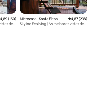
,89 de uma avaliação média de 5, 160 avaliações
4,89 (160)
Microcasa ⋅ Santa Elena
4,87 de uma avaliação 
4,87 (238)
vistas de
Skyline Ecoliving | As melhores vistas de
Medellín | Jacuzzi
ções