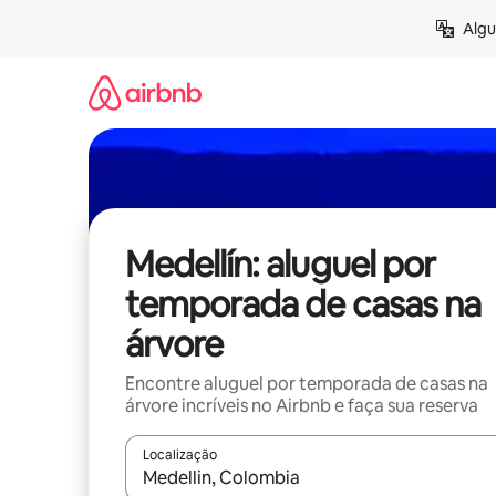
Pular
Algu
para
o
conteúdo
Medellín: aluguel por
temporada de casas na
árvore
Encontre aluguel por temporada de casas na
árvore incríveis no Airbnb e faça sua reserva
Localização
Quando os resultados estiverem disponíveis, expl