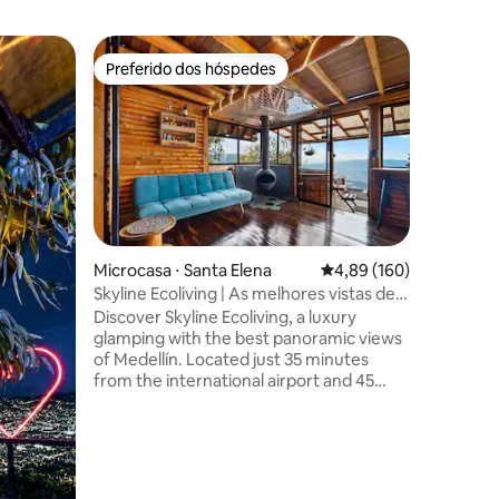
Preferido dos hóspedes
Superho
Preferido dos hóspedes
Superho
Microcasa ⋅ Santa Elena
4,89 de uma avaliação 
4,89 (160)
Microcasa
Skyline Ecoliving | As melhores vistas de
Skyline E
ções
Medellín | Jacuzzi
Medellín 
Discover Skyline Ecoliving, a luxury
Discover 
glamping with the best panoramic views
glamping
of Medellín. Located just 35 minutes
of Medell
from the international airport and 45
from the 
minutes from the city, each cabin
minutes f
features a private hot-water jacuzzi,
features 
hammock or catamaran net, fireplace
hammock 
with complimentary firewood, and a fully
with comp
equipped kitchen. Breakfast ingredients
equipped 