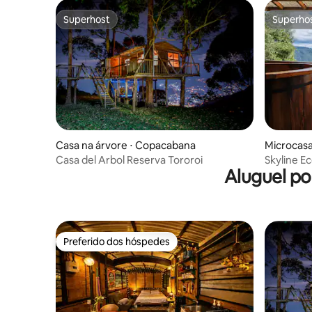
Superhost
Superho
Superhost
Superho
Casa na árvore ⋅ Copacabana
Microcasa
Casa del Arbol Reserva Tororoi
Skyline Ec
Aluguel po
Medellín |
Preferido dos hóspedes
Preferido dos hóspedes