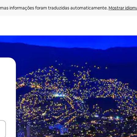
mas informações foram traduzidas automaticamente. 
Mostrar idioma
ore-os usando as seta para cima e para baixo do teclado ou tocando e