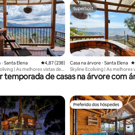
st
Superhost
st
Superhost
 ⋅ Santa Elena
4,87 de uma avaliação média de 5, 238 avalia
4,87 (238)
Casa na árvore ⋅ Santa Elena
4
oliving | As melhores vistas de
Skyline Ecoliving | As melhores 
r temporada de casas na árvore com á
 Jacuzzi
Medellín | Jacuzzi
Preferido dos hóspedes
Preferido dos hóspedes