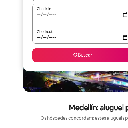
Check-in
Checkout
Buscar
Medellín: aluguel
Os hóspedes concordam: estes aluguéis po