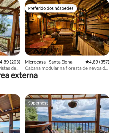
Preferido dos hóspedes
Preferido dos hóspedes
ções
,89 de uma avaliação média de 5, 203 avaliações
4,89 (203)
Microcasa ⋅ Santa Elena
4,89 de uma avaliação 
4,89 (357)
vistas de
Cabana modular na floresta de névoa de
rea externa
Santa Elena
Superhost
Superhost