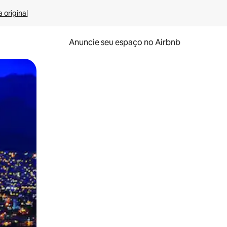
 original
Anuncie seu espaço no Airbnb
 deslizando o dedo na tela.