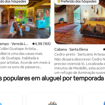
rido dos hóspedes
Preferido dos hóspedes
 melhores preferidos dos hóspedes
Entre os melhores preferidos d
ampo ⋅ Vereda Los
4,98 de uma avaliação média de 5, 165 avalia
4,98 (165)
olibri Guatape Artista
édia de 5, 255 avaliações
Cabana ⋅ Santa Elena
4
e Encanto
libiri é uma das casas mais
Cedro-preto · Santuário Artesa
s de Guatape, habitada e
Parque Arví.
Não dá para descrever Cedro N
 por artistas. Acorde em meio à
preciso vivenciá-lo. Localizada 
com os sons de pássaros
minutos de Medellín, esta aco
e peixes pulando. Vistas
um refúgio de iluminação suav
ares do lago a partir de uma
populares em aluguel por temporada
de óleos essenciais e decoraçã
ativa. Desfrute de uma vida
artesanal criada pela minha m
 interior e exterior nos lindos
detalhe tem uma história.
bertos. Prepare-se para um
Aconchegante, intimista, calor
quilo com camas e lençóis de
aquele tipo de lugar que acolh
dade, onde o silêncio permite
assim que entra pela porta e do
chilrear de sapos e sons
você não quer ir embora. Uma 