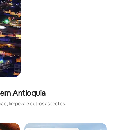
 em Antioquia
o, limpeza e outros aspectos.
Microcas