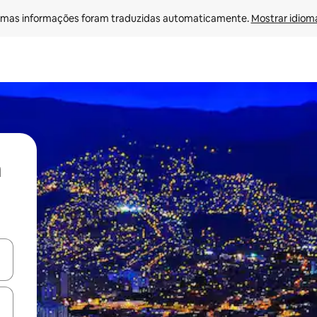
mas informações foram traduzidas automaticamente. 
Mostrar idioma
ore-os usando as seta para cima e para baixo do teclado ou tocando e