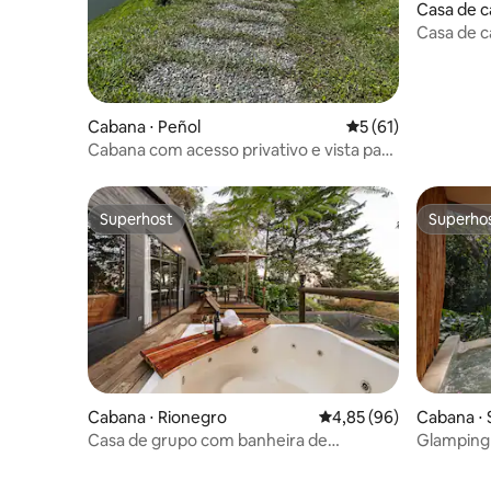
Casa de c
s
Casa de c
paisagem 
Cabana ⋅ Peñol
5 de uma avaliação 
5 (61)
Cabana com acesso privativo e vista para
o lago
Superhost
Superho
Superhost
Superho
Cabana ⋅ Rionegro
4,85 de uma avaliação 
4,85 (96)
Cabana ⋅ 
Casa de grupo com banheira de
Glamping d
hidromassagem e vista incrível
para a flo