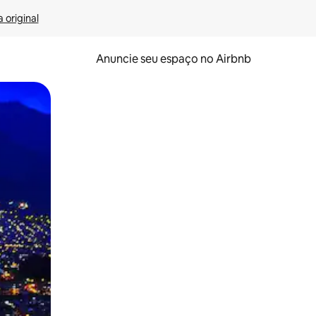
 original
Anuncie seu espaço no Airbnb
 deslizando o dedo na tela.