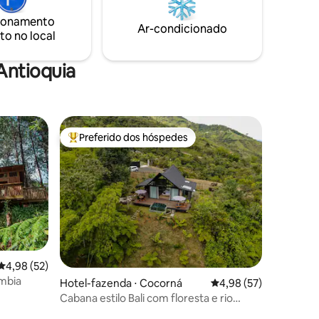
 Arví,
abraço tranquilo da natureza.
ionamento
ássaros e
Ar-condicionado
to no local
 quem
mor é
Antioquia
Preferido dos hóspedes
Entre os melhores preferidos dos hóspedes
4,98 de uma avaliação média de 5, 52 avaliações
4,98 (52)
ômbia
Hotel-fazenda ⋅ Cocorná
4,98 de uma avaliação
4,98 (57)
Cabana estilo Bali com floresta e rio
privativo