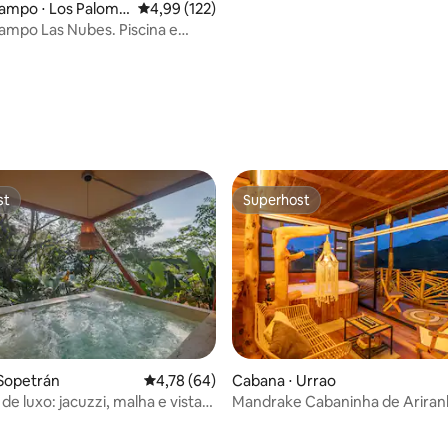
ampo ⋅ Los Palomo
4,99 de uma avaliação média de 5, 122 avalia
4,99 (122)
ampo Las Nubes. Piscina e
única.
média de 5, 61 avaliações
st
Superhost
st
Superhost
média de 5, 96 avaliações
Sopetrán
4,78 de uma avaliação média de 5, 64 avalia
4,78 (64)
Cabana ⋅ Urrao
e luxo: jacuzzi, malha e vista
Mandrake Cabaninha de Ariran
resta