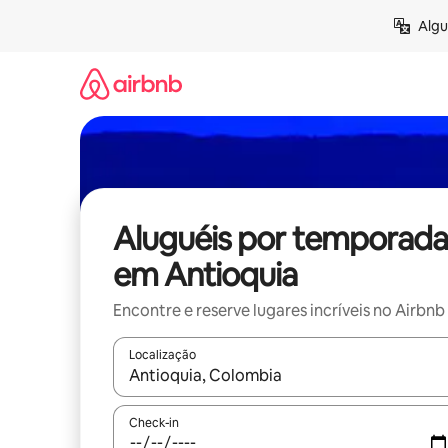
Pular
Algu
para
o
conteúdo
Aluguéis por temporada
em Antioquia
Encontre e reserve lugares incríveis no Airbnb
Localização
Quando os resultados estiverem disponíveis, expl
Check-in