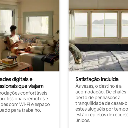
des digitais e
Satisfação incluída
ssionais que viajam
Às vezes, o destino é a
acomodação. De chalés
odações confortáveis
perto de penhascos à
profissionais remotos e
tranquilidade de casas-b
des com Wi-Fi e espaço
estes aluguéis por temp
ado para trabalho.
estão repletos de recurs
únicos.