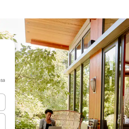
asa
ore-os usando as seta para cima e para baixo do teclado ou tocando e