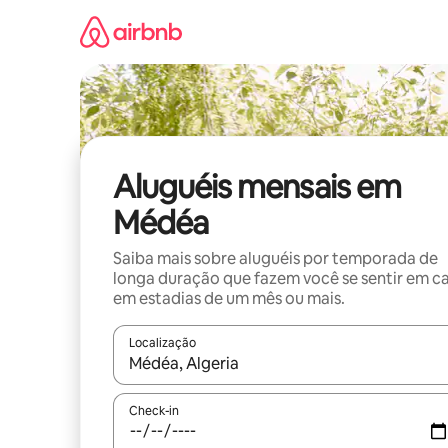
Pular
para
o
conteúdo
Aluguéis mensais em
Médéa
Saiba mais sobre aluguéis por temporada de
longa duração que fazem você se sentir em c
em estadias de um mês ou mais.
Localização
Quando os resultados estiverem disponíveis, expl
Check-in