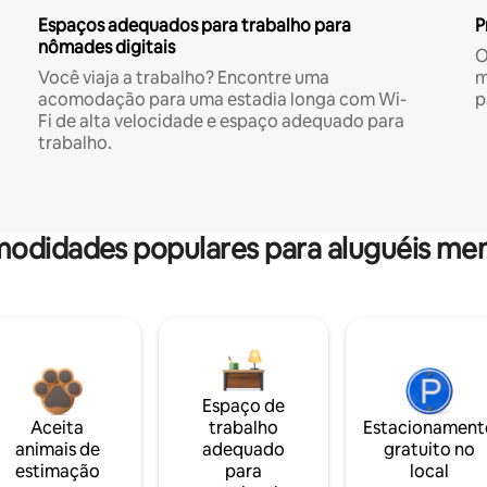
Espaços adequados para trabalho para
P
nômades digitais
O
Você viaja a trabalho? Encontre uma
m
acomodação para uma estadia longa com Wi-
p
Fi de alta velocidade e espaço adequado para
trabalho.
odidades populares para aluguéis men
Espaço de
Aceita
trabalho
Estacionament
animais de
adequado
gratuito no
estimação
para
local