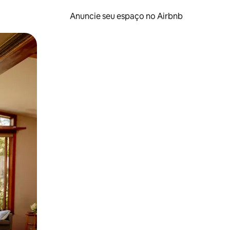
Anuncie seu espaço no Airbnb
 deslizando o dedo na tela.