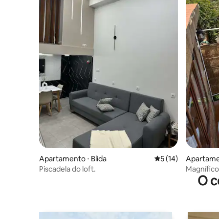
Apartamento ⋅ Blida
5 de uma avaliação 
5 (14)
Apartamen
Piscadela do loft.
Magnífico
O c
mar.