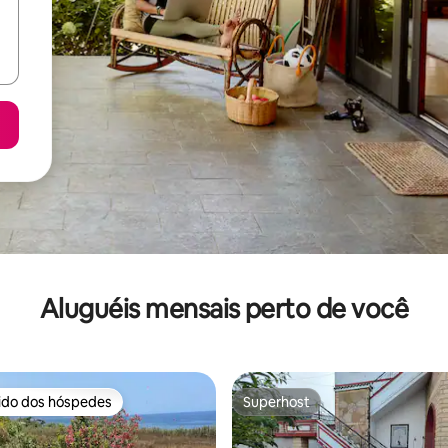
Aluguéis mensais perto de você
rido dos hóspedes
Superhost
 melhores preferidos dos hóspedes
Superhost