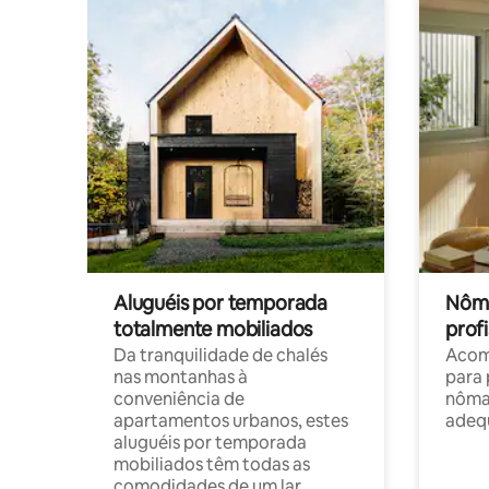
Aluguéis por temporada
Nôma
totalmente mobiliados
profi
Da tranquilidade de chalés
Acom
nas montanhas à
para 
conveniência de
nôma
apartamentos urbanos, estes
adequ
aluguéis por temporada
mobiliados têm todas as
comodidades de um lar.