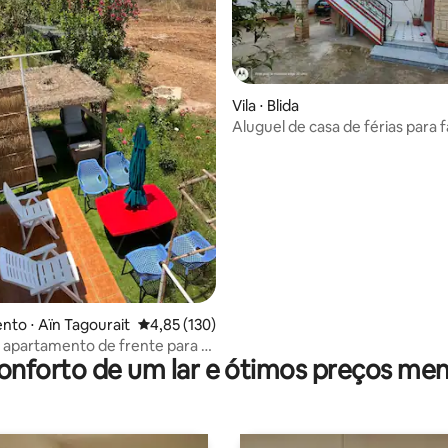
Vila ⋅ Blida
Aluguel de casa de férias para f
média de 5, 14 avaliações
to ⋅ Aïn Tagourait
4,85 de uma avaliação média de 5, 130 avalia
4,85 (130)
 apartamento de frente para o
onforto de um lar e ótimos preços men