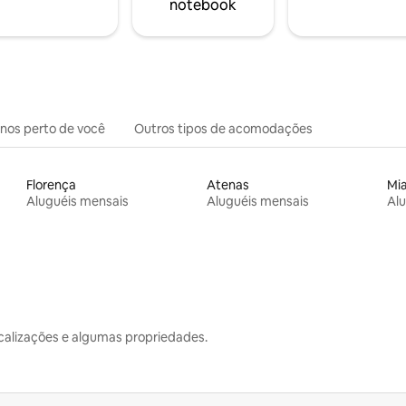
notebook
inos perto de você
Outros tipos de acomodações
Florença
Atenas
Mi
Aluguéis mensais
Aluguéis mensais
Alu
calizações e algumas propriedades.