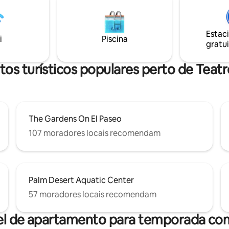
37 piscinas e spas — tudo incluí
dos pátios da frente e de trás
poucos minutos de El Paseo, DS
iro muito privado de Palm
Resort, Cotino Bay, Coachella e
perfeito para você ou seus
Estac
Wells Tennis Gardens. Vida no 
familiares criarem novas
i
Piscina
gratui
elevada. Conforto de hotel. Al
ão da
 4235 TOT Licençanº7315
tos turísticos populares perto de Teat
The Gardens On El Paseo
107 moradores locais recomendam
Palm Desert Aquatic Center
57 moradores locais recomendam
el de apartamento para temporada com