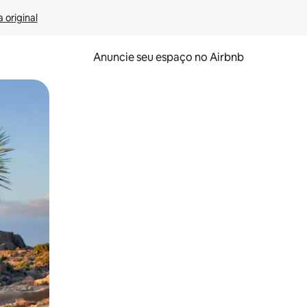
 original
Anuncie seu espaço no Airbnb
 deslizando o dedo na tela.