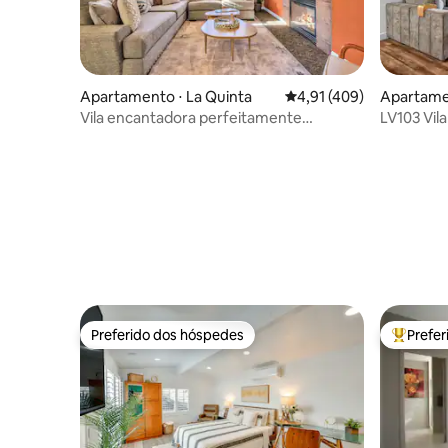
Apartamento ⋅ La Quinta
4,91 de uma avaliação m
4,91 (409)
Apartamen
Vila encantadora perfeitamente
LV103 Vil
localizada perto da piscina principal #A
piscina pr
Preferido dos hóspedes
Prefe
Preferido dos hóspedes
Entre os