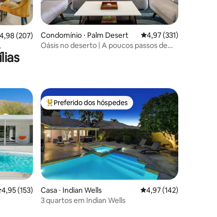
ções
Condomínio ⋅ Palm Desert
4,97 de uma avaliação 
4,97 (331)
,98 de uma avaliação média de 5, 207 avaliações
4,98 (207)
Oásis no deserto | A poucos passos de
lias
várias piscinas e spas
fechado
Preferido dos hóspedes
os hóspedes
Entre os melhores preferidos dos hóspedes
ções
,95 de uma avaliação média de 5, 153 avaliações
4,95 (153)
Casa ⋅ Indian Wells
4,97 de uma avaliação 
4,97 (142)
3 quartos em Indian Wells