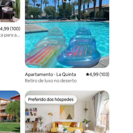
ções
,99 de uma avaliação média de 5, 100 avaliações
4,99 (100)
a para a
Apartamento ⋅ La Quinta
4,99 de uma avaliação 
4,99 (103)
Retiro de luxo no deserto
Preferido dos hóspedes
Preferido dos hóspedes