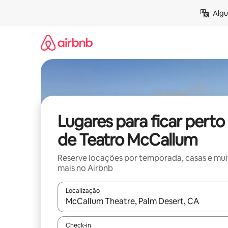
Pular
Algu
para
o
conteúdo
Lugares para ficar perto
de Teatro McCallum
Reserve locações por temporada, casas e mu
mais no Airbnb
Localização
Quando os resultados estiverem disponíveis, expl
Check-in