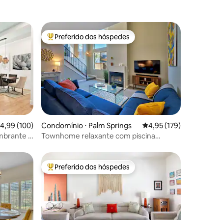
Preferido dos hóspedes
os hóspedes
Entre os melhores preferidos dos hóspedes
ções
,99 de uma avaliação média de 5, 100 avaliações
4,99 (100)
Condomínio ⋅ Palm Springs
4,95 de uma avaliação 
4,95 (179)
umbrante *
Townhome relaxante com piscina
privativa, spa e vistas
Preferido dos hóspedes
os hóspedes
Entre os melhores preferidos dos hóspedes