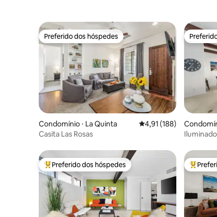
Preferido dos hóspedes
Preferid
Preferido dos hóspedes
Preferid
Condomínio ⋅ La Quinta
4,91 de uma avaliação m
4,91 (188)
Condomíni
Casita Las Rosas
Iluminad
vistas inc
Preferido dos hóspedes
Prefe
Entre os melhores preferidos dos hóspedes
Entre os