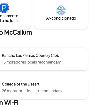
do. A
de exposição, garagem para 2 carros,
RT Surf
sala de estar afundada, fogueira, sofá ao
 Indian
ar livre/área de jantar, piscina de água
ionamento
deserto
salgada e banheira de hidromassagem.
Ar-condicionado
to no local
ma boho.
Oferece muito estilo, elegância e
privacidade. Administrado por um
proprietário local de 5⭐️.
ro McCallum
Rancho Las Palmas Country Club
15 moradores locais recomendam
College of the Desert
26 moradores locais recomendam
 Wi-Fi