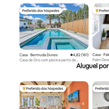
Preferido dos hóspedes
Prefe
Preferido dos hóspedes
Entre os
Casa ⋅ Pa
Casa ⋅ Bermuda Dunes
4,82 de uma avaliação m
4,82 (161)
Palm Dese
Casa de Oro com piscina perto de
Aluguel po
Carregame
Joshua Tree, golfe e caminhadas
elétricos!
Preferido dos hóspedes
Preferid
Entre os melhores preferidos dos hóspedes
Preferid