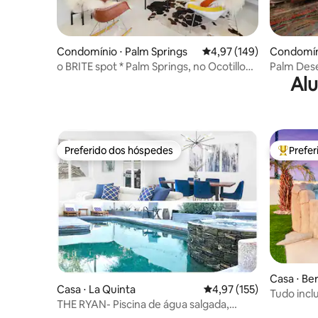
Condomínio ⋅ Palm Springs
4,97 de uma avaliação m
4,97 (149)
Condomíni
o BRITE spot * Palm Springs, no Ocotillo
Palm Dese
Alu
Lodge
vista par
Preferido dos hóspedes
Prefe
Preferido dos hóspedes
Entre os
Casa ⋅ B
Casa ⋅ La Quinta
4,97 de uma avaliação m
4,97 (155)
Tudo incl
THE RYAN- Piscina de água salgada,
de jogos
passos para caminhadas #259104