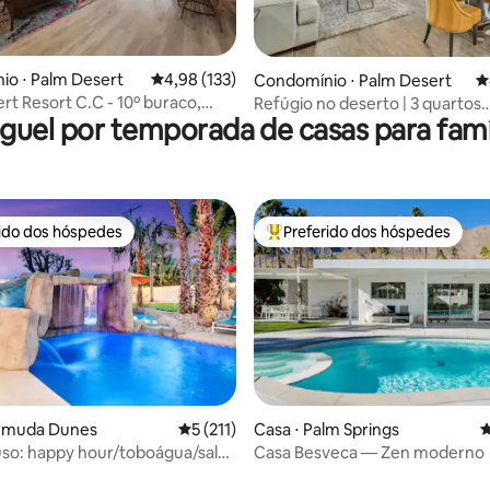
édia de 5, 149 avaliações
o ⋅ Palm Desert
4,98 de uma avaliação média de 5, 133 avalia
4,98 (133)
Condomínio ⋅ Palm Desert
4
rt Resort C.C - 10º buraco,
Refúgio no deserto | 3 quartos
guel por temporada de casas para famí
a a montanha
remodelados em country club 
rido dos hóspedes
Preferido dos hóspedes
 melhores preferidos dos hóspedes
Entre os melhores preferidos d
ermuda Dunes
5 de uma avaliação média de 5, 211 avalia
5 (211)
Casa ⋅ Palm Springs
4
édia de 5, 155 avaliações
uso: happy hour/toboágua/sala
Casa Besveca — Zen moderno