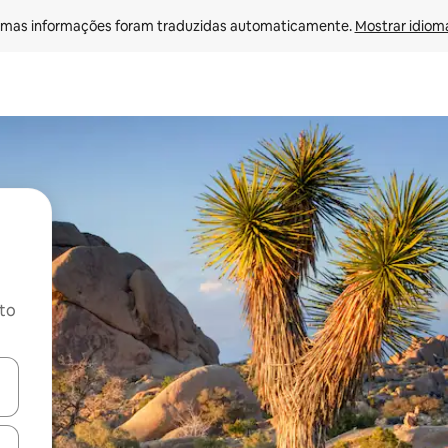
mas informações foram traduzidas automaticamente. 
Mostrar idioma
ito
ore-os usando as seta para cima e para baixo do teclado ou tocando e