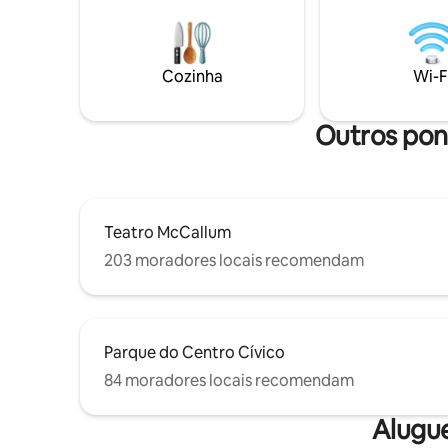
montanha 
acesso à caixa de correio. PROIBIDO
neste ret
ANIMAIS DE ESTIMAÇÃO/FESTAS. SE
Springs, 
HOUVER VESTÍGIOS DE ANIMAIS DE
amigos e 
ESTIMAÇÃO, SERÁ COBRADA UMA
Cozinha
Wi-F
memórias. Número de identificaç
TAXA ALTA.
cidade nº
Outros pon
Teatro McCallum
203 moradores locais recomendam
Parque do Centro Cívico
84 moradores locais recomendam
Alugu