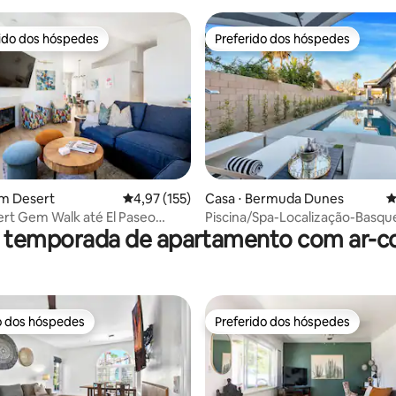
rido dos hóspedes
Preferido dos hóspedes
 melhores preferidos dos hóspedes
Preferido dos hóspedes
lm Desert
4,97 de uma avaliação média de 5, 155 avalia
4,97 (155)
Casa ⋅ Bermuda Dunes
4
édia de 5, 161 avaliações
rt Gem Walk até El Paseo
Piscina/Spa-Localização-Basqu
r temporada de apartamento com ar-c
nto gratuito de veículos
de jogos-Ofertas especiais per
o dos hóspedes
Preferido dos hóspedes
o dos hóspedes
Preferido dos hóspedes