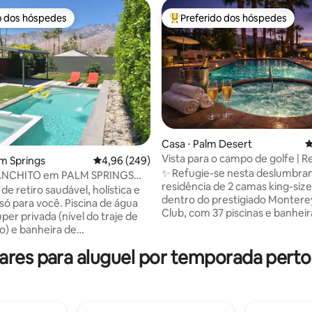
o dos hóspedes
Preferido dos hóspedes
o dos hóspedes
Entre os melhores preferidos d
édia de 5, 155 avaliações
Casa ⋅ Palm Desert
4
Vista para o campo de golfe | R
lm Springs
4,96 de uma avaliação média de 5, 249 avalia
4,96 (249)
boho | Piscina + banheira de
✨ Refugie-se nesta deslumbra
ANCHITO em PALM SPRINGS
hidromassagem
residência de 2 camas king-siz
e Holístico
e retiro saudável, holística e
dentro do prestigiado Montere
 só para você. Piscina de água
Club, com 37 piscinas e banheir
per privada (nível do traje de
hidromassagem — um santuári
io) e banheira de
fechado em Palm Desert, situ
sagem com um jardim orgânico
res para aluguel por temporada perto
no campo de golfe, com vistas
o ervas frescas e vegetais
deslumbrantes do fairway. Apr
 Produtos naturais para o corpo,
privilégios completos de golfe,
 cama orgânicas, toalhas e
no clubhouse, academia, carri
disponíveis. Ar quente do
golfe e bicicletas de cortesia e
éu azul e vista para a