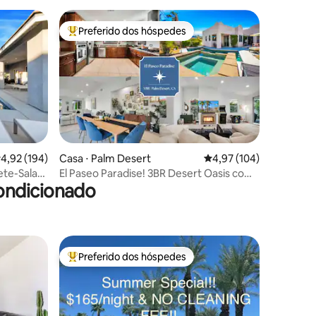
Preferido dos hóspedes
Entre os melhores preferidos dos hóspedes
ções
,92 de uma avaliação média de 5, 194 avaliações
4,92 (194)
Casa ⋅ Palm Desert
4,97 de uma avaliação 
4,97 (104)
ete-Sala
El Paseo Paradise! 3BR Desert Oasis com
ondicionado
guntar
piscina/spa
Preferido dos hóspedes
Entre os melhores preferidos dos hóspedes