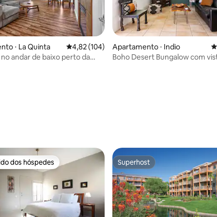
édia de 5, 409 avaliações
to ⋅ La Quinta
4,82 de uma avaliação média de 5, 104 avalia
4,82 (104)
Apartamento ⋅ Indio
4
a no andar de baixo perto da
Boho Desert Bungalow com vist
incipal
montanha
rido dos hóspedes
Superhost
 melhores preferidos dos hóspedes
Superhost