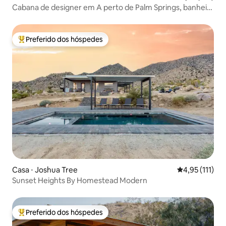
Cabana de designer em A perto de Palm Springs, banheira
de hidromassagem
Preferido dos hóspedes
Entre os melhores preferidos dos hóspedes
Casa ⋅ Joshua Tree
4,95 de uma av
4,95 (111)
Sunset Heights By Homestead Modern
Preferido dos hóspedes
Entre os melhores preferidos dos hóspedes