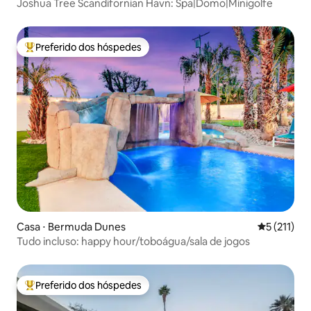
Joshua Tree Scandifornian Havn: Spa|Domo|Minigolfe
Preferido dos hóspedes
Entre os melhores preferidos dos hóspedes
Casa ⋅ Bermuda Dunes
5 de uma av
5 (211)
Tudo incluso: happy hour/toboágua/sala de jogos
Preferido dos hóspedes
Entre os melhores preferidos dos hóspedes