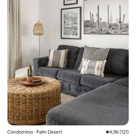
Condomínio ⋅ Palm Desert
4,96 de uma av
4,96 (121)