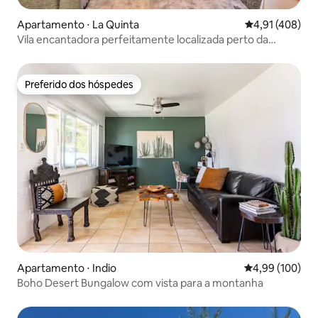
Apartamento ⋅ La Quinta
4,91 de uma av
4,91 (408)
Vila encantadora perfeitamente localizada perto da
piscina principal #A
Preferido dos hóspedes
Preferido dos hóspedes
Apartamento ⋅ Indio
4,99 de uma av
4,99 (100)
Boho Desert Bungalow com vista para a montanha