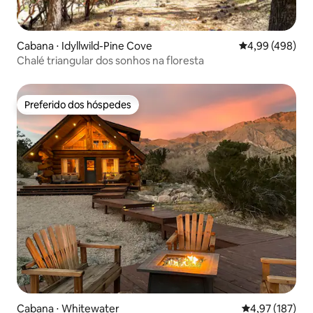
Cabana ⋅ Idyllwild-Pine Cove
4,99 de uma ava
4,99 (498)
Chalé triangular dos sonhos na floresta
Preferido dos hóspedes
Preferido dos hóspedes
Cabana ⋅ Whitewater
4,97 de uma av
4,97 (187)