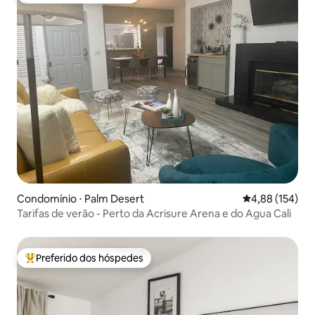
Condomínio ⋅ Palm Desert
4,88 de uma av
4,88 (154)
Tarifas de verão - Perto da Acrisure Arena e do Agua Cali
Preferido dos hóspedes
Entre os melhores preferidos dos hóspedes