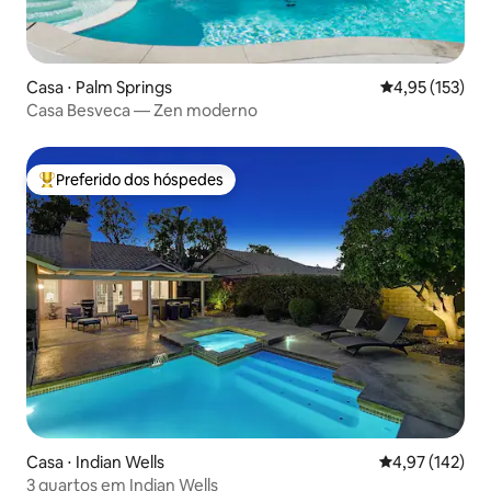
Casa ⋅ Palm Springs
4,95 de uma av
4,95 (153)
Casa Besveca — Zen moderno
Preferido dos hóspedes
Entre os melhores preferidos dos hóspedes
Casa ⋅ Indian Wells
4,97 de uma av
4,97 (142)
3 quartos em Indian Wells