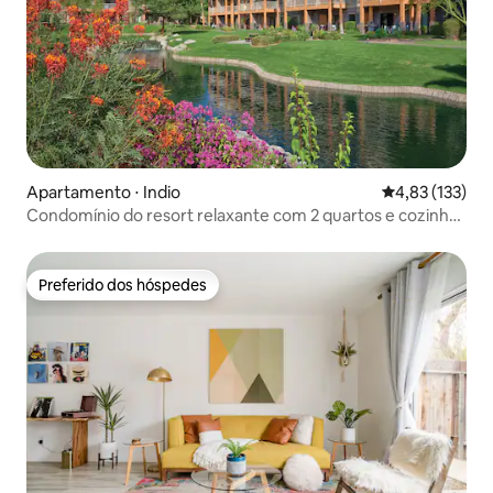
Apartamento ⋅ Indio
4,83 de uma av
4,83 (133)
Condomínio do resort relaxante com 2 quartos e cozinha
#1
Preferido dos hóspedes
Preferido dos hóspedes