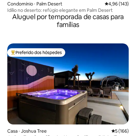
Condomínio ⋅ Palm Desert
4,96 de uma av
4,96 (143)
Idílio no deserto: refúgio elegante em Palm Desert
Aluguel por temporada de casas para
famílias
Preferido dos hóspedes
Entre os melhores preferidos dos hóspedes
Casa ⋅ Joshua Tree
5 de uma av
5 (166)