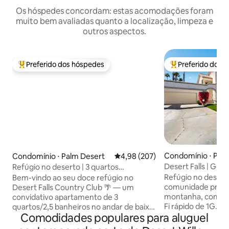
Os hóspedes concordam: estas acomodações foram
muito bem avaliadas quanto a localização, limpeza e
outros aspectos.
Preferido dos hóspedes
Preferido dos 
Entre os melhores preferidos dos hóspedes
Entre os melhore
Condomínio ⋅ Pal
Condomínio ⋅ Palm Desert
4,98 de uma avaliação média de 
4,98 (207)
Desert Falls | Golfe
Refúgio no deserto | 3 quartos
academia
remodelados em country club fechado
Refúgio no deser
Bem-vindo ao seu doce refúgio no
comunidade privad
Desert Falls Country Club 🌴 — um
montanha, comodi
convidativo apartamento de 3
Fi rápido de 1G. ★
quartos/2,5 banheiros no andar de baixo
Comodidades populares para aluguel
convenientemente
projetado com conforto moderno em
exatamente tão b
mente. Passe seus dias descansando à