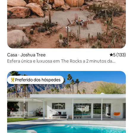
Casa ⋅ Joshua Tree
5 de uma av
5 (133)
Esfera única e luxuosa em The Rocks a 2 minutos da
entrada do parque
Preferido dos hóspedes
Entre os melhores preferidos dos hóspedes