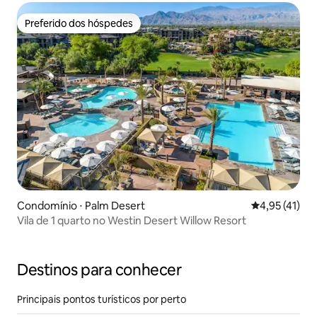
Preferido dos hóspedes
Preferido dos hóspedes
Condomínio ⋅ Palm Desert
4,95 de uma a
4,95 (41)
Vila de 1 quarto no Westin Desert Willow Resort
Destinos para conhecer
Principais pontos turísticos por perto