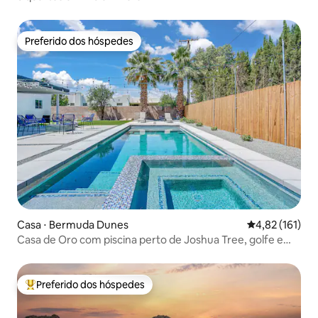
Preferido dos hóspedes
Preferido dos hóspedes
Casa ⋅ Bermuda Dunes
4,82 de uma av
4,82 (161)
Casa de Oro com piscina perto de Joshua Tree, golfe e
caminhadas
Preferido dos hóspedes
Entre os melhores preferidos dos hóspedes