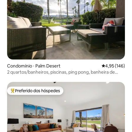
Condomínio ⋅ Palm Desert
4,95 de uma av
4,95 (146)
2 quartos/banheiros, piscinas, ping pong, banheira de
hidromassagem - condomínio fechado
Preferido dos hóspedes
Entre os melhores preferidos dos hóspedes