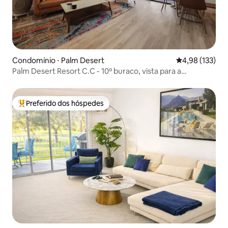
Condomínio ⋅ Palm Desert
4,98 de uma av
4,98 (133)
Palm Desert Resort C.C - 10º buraco, vista para a
montanha
Preferido dos hóspedes
Entre os melhores preferidos dos hóspedes