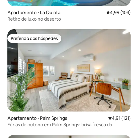
Apartamento ⋅ La Quinta
4,99 de uma av
4,99 (103)
Retiro de luxo no deserto
Preferido dos hóspedes
Preferido dos hóspedes
Apartamento ⋅ Palm Springs
4,91 de uma av
4,91 (121)
Férias de outono em Palm Springs: brisa fresca da
montanha