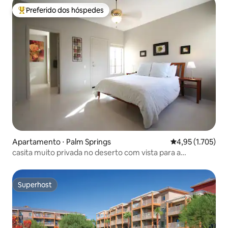
Preferido dos hóspedes
Entre os melhores preferidos dos hóspedes
Apartamento ⋅ Palm Springs
4,95 de uma aval
4,95 (1.705)
casita muito privada no deserto com vista para a
montanha
Superhost
Superhost