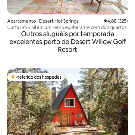
Apartamento ⋅ Desert Hot Springs
4,88 de uma av
4,88 (325)
Curta um vinil em um retiro exuberante com dois quartos
Outros aluguéis por temporada
excelentes perto de Desert Willow Golf
Resort
Preferido dos hóspedes
Entre os melhores preferidos dos hóspedes