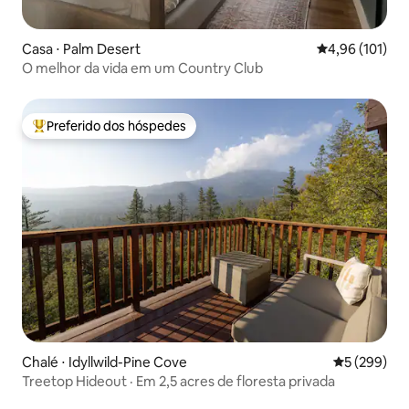
Casa ⋅ Palm Desert
4,96 de uma av
4,96 (101)
O melhor da vida em um Country Club
Preferido dos hóspedes
Entre os melhores preferidos dos hóspedes
Chalé ⋅ Idyllwild-Pine Cove
5 de uma av
5 (299)
Treetop Hideout · Em 2,5 acres de floresta privada