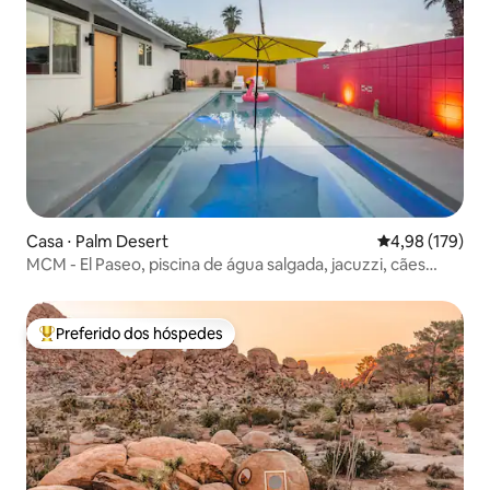
Casa ⋅ Palm Desert
4,98 de uma av
4,98 (179)
MCM - El Paseo, piscina de água salgada, jacuzzi, cães
permitidos
Preferido dos hóspedes
Entre os melhores preferidos dos hóspedes