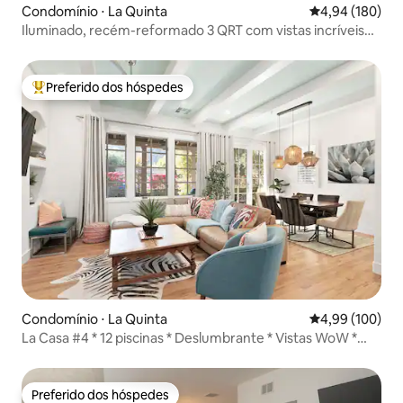
Condomínio ⋅ La Quinta
4,94 de uma av
4,94 (180)
Iluminado, recém-reformado 3 QRT com vistas incríveis
para o MNT
Preferido dos hóspedes
Entre os melhores preferidos dos hóspedes
Condomínio ⋅ La Quinta
4,99 de uma av
4,99 (100)
La Casa #4 * 12 piscinas * Deslumbrante * Vistas WoW *
Garagem
Preferido dos hóspedes
Preferido dos hóspedes