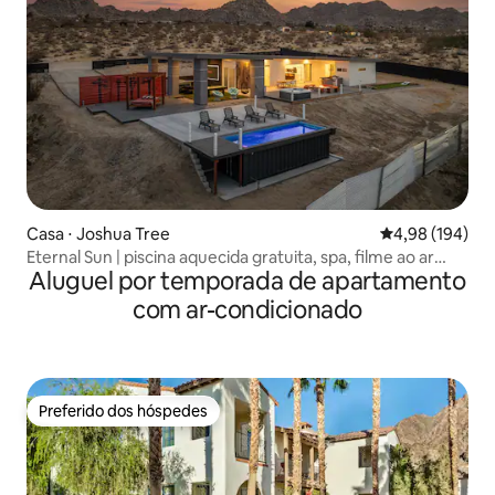
Casa ⋅ Joshua Tree
4,98 de uma av
4,98 (194)
Eternal Sun | piscina aquecida gratuita, spa, filme ao ar
Aluguel por temporada de apartamento
livre
com ar-condicionado
Preferido dos hóspedes
Preferido dos hóspedes