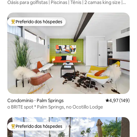
Oásis para golfistas | Piscinas | Tênis | 2 camas king size |
Animais de estimação
Preferido dos hóspedes
Entre os melhores preferidos dos hóspedes
Condomínio ⋅ Palm Springs
4,97 de uma av
4,97 (149)
o BRITE spot * Palm Springs, no Ocotillo Lodge
Preferido dos hóspedes
Entre os melhores preferidos dos hóspedes