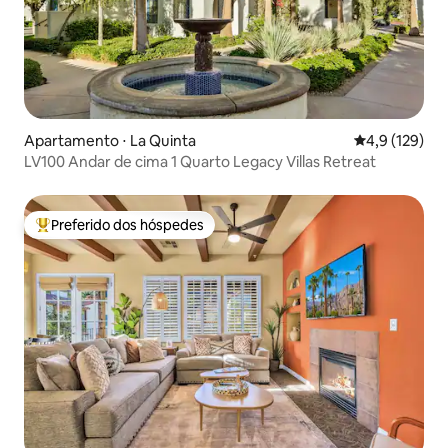
Apartamento ⋅ La Quinta
4,9 de uma av
4,9 (129)
LV100 Andar de cima 1 Quarto Legacy Villas Retreat
Preferido dos hóspedes
Entre os melhores preferidos dos hóspedes