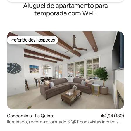
Aluguel de apartamento para
temporada com Wi-Fi
Preferido dos hóspedes
Preferido dos hóspedes
Condomínio ⋅ La Quinta
4,94 de uma av
4,94 (180)
Iluminado, recém-reformado 3 QRT com vistas incríveis
para o MNT