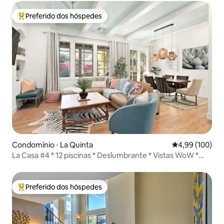
Preferido dos hóspedes
Entre os melhores preferidos dos hóspedes
Condomínio ⋅ La Quinta
4,99 de uma av
4,99 (100)
La Casa #4 * 12 piscinas * Deslumbrante * Vistas WoW *
Garagem
Preferido dos hóspedes
Entre os melhores preferidos dos hóspedes