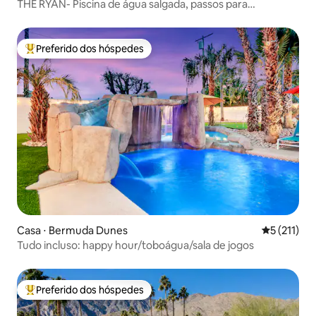
THE RYAN- Piscina de água salgada, passos para
caminhadas #259104
Preferido dos hóspedes
Entre os melhores preferidos dos hóspedes
Casa ⋅ Bermuda Dunes
5 de uma av
5 (211)
Tudo incluso: happy hour/toboágua/sala de jogos
Preferido dos hóspedes
Entre os melhores preferidos dos hóspedes