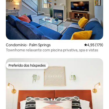
Condomínio ⋅ Palm Springs
4,95 de uma av
4,95 (179)
Townhome relaxante com piscina privativa, spa e vistas
Preferido dos hóspedes
Preferido dos hóspedes