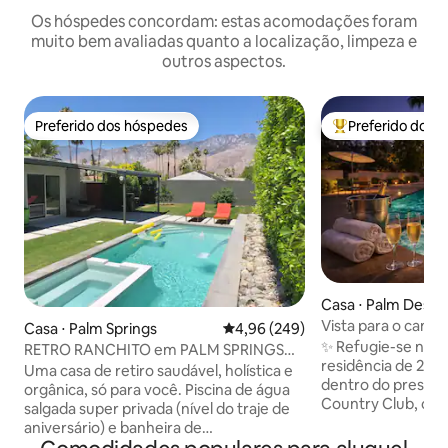
Os hóspedes concordam: estas acomodações foram
muito bem avaliadas quanto a localização, limpeza e
outros aspectos.
Preferido dos hóspedes
Preferido dos 
Preferido dos hóspedes
Entre os melhore
Casa ⋅ Palm Deser
Vista para o campo
Casa ⋅ Palm Springs
4,96 de uma avaliação média de 5
4,96 (249)
boho | Piscina + b
✨ Refugie-se nes
RETRO RANCHITO em PALM SPRINGS
hidromassagem
residência de 2 ca
Orgânico e Holístico
Uma casa de retiro saudável, holística e
dentro do prestig
orgânica, só para você. Piscina de água
Country Club, com
salgada super privada (nível do traje de
banheiras de hi
aniversário) e banheira de
santuário fechado
hidromassagem com um jardim