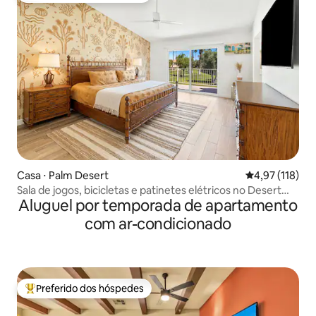
Casa ⋅ Palm Desert
4,97 de uma av
4,97 (118)
Sala de jogos, bicicletas e patinetes elétricos no Desert
Aluguel por temporada de apartamento
Dream
com ar-condicionado
Preferido dos hóspedes
Entre os melhores preferidos dos hóspedes