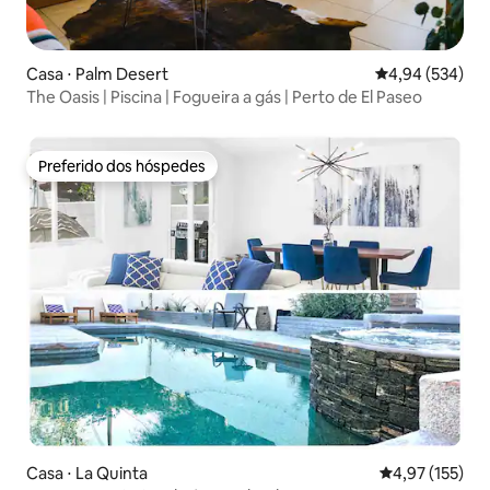
Casa ⋅ Palm Desert
4,94 de uma ava
4,94 (534)
The Oasis | Piscina | Fogueira a gás | Perto de El Paseo
Preferido dos hóspedes
Preferido dos hóspedes
Casa ⋅ La Quinta
4,97 de uma av
4,97 (155)