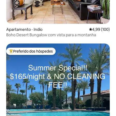
Apartamento ⋅ Indio
4,99 de uma av
4,99 (100)
Boho Desert Bungalow com vista para a montanha
Preferido dos hóspedes
Entre os melhores preferidos dos hóspedes