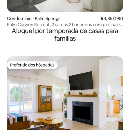
Condomínio ⋅ Palm Springs
4,85 de uma av
4,85 (198)
Palm Canyon Retreat, 2 camas 2 banheiros com piscina e
Aluguel por temporada de casas para
pátio
famílias
Preferido dos hóspedes
Preferido dos hóspedes