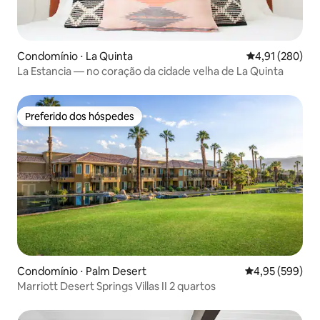
Condomínio ⋅ La Quinta
4,91 de uma av
4,91 (280)
La Estancia — no coração da cidade velha de La Quinta
Preferido dos hóspedes
Preferido dos hóspedes
Condomínio ⋅ Palm Desert
4,95 de uma ava
4,95 (599)
Marriott Desert Springs Villas II 2 quartos