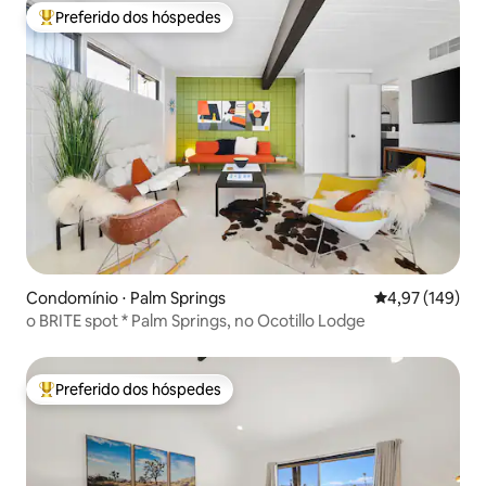
Preferido dos hóspedes
Entre os melhores preferidos dos hóspedes
Condomínio ⋅ Palm Springs
4,97 de uma av
4,97 (149)
o BRITE spot * Palm Springs, no Ocotillo Lodge
Preferido dos hóspedes
Entre os melhores preferidos dos hóspedes