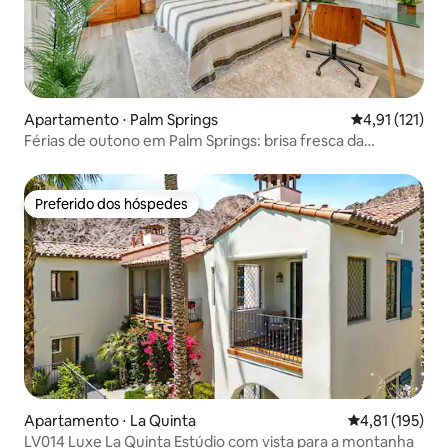
Apartamento ⋅ Palm Springs
4,91 de uma av
4,91 (121)
Férias de outono em Palm Springs: brisa fresca da
montanha
Preferido dos hóspedes
Preferido dos hóspedes
Apartamento ⋅ La Quinta
4,81 de uma av
4,81 (195)
LV014 Luxe La Quinta Estúdio com vista para a montanha