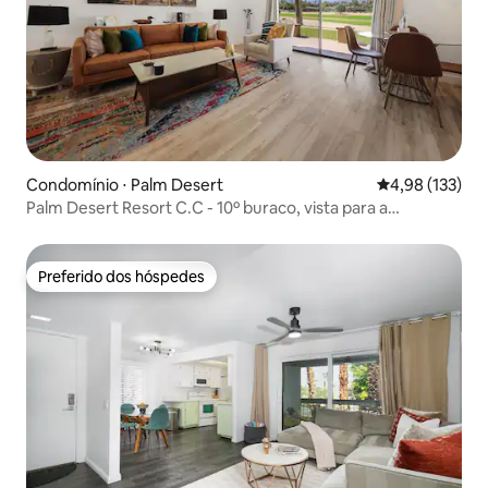
Condomínio ⋅ Palm Desert
4,98 de uma av
4,98 (133)
Palm Desert Resort C.C - 10º buraco, vista para a
montanha
Preferido dos hóspedes
Preferido dos hóspedes