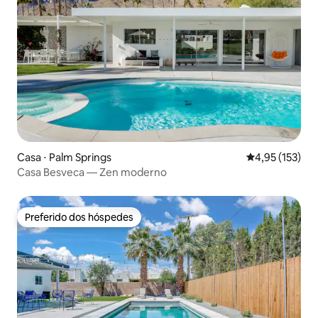
Casa ⋅ Palm Springs
4,95 de uma av
4,95 (153)
Casa Besveca — Zen moderno
Preferido dos hóspedes
Preferido dos hóspedes