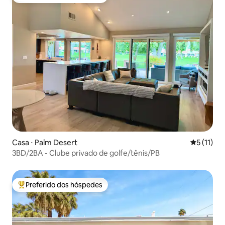
Entre os melhores preferidos dos hóspedes
Casa ⋅ Palm Desert
5 de uma a
5 (11)
3BD/2BA - Clube privado de golfe/tênis/PB
Preferido dos hóspedes
Entre os melhores preferidos dos hóspedes