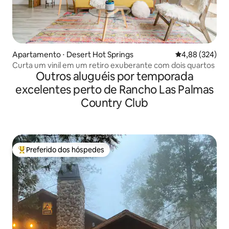
Apartamento ⋅ Desert Hot Springs
4,88 de uma ava
4,88 (324)
Curta um vinil em um retiro exuberante com dois quartos
Outros aluguéis por temporada
excelentes perto de Rancho Las Palmas
Country Club
Preferido dos hóspedes
Entre os melhores preferidos dos hóspedes