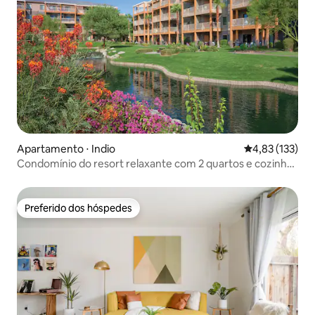
Apartamento ⋅ Indio
4,83 de uma av
4,83 (133)
Condomínio do resort relaxante com 2 quartos e cozinha
#1
Preferido dos hóspedes
Preferido dos hóspedes