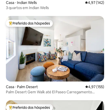
Casa ⋅ Indian Wells
4,97 de uma av
4,97 (142)
3 quartos em Indian Wells
Preferido dos hóspedes
Entre os melhores preferidos dos hóspedes
Casa ⋅ Palm Desert
4,97 de uma av
4,97 (155)
Palm Desert Gem Walk até El Paseo Carregamento
gratuito de veículos elétricos!
Preferido dos hóspedes
Entre os melhores preferidos dos hóspedes