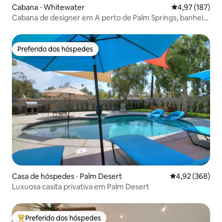
Cabana ⋅ Whitewater
4,97 de uma av
4,97 (187)
Cabana de designer em A perto de Palm Springs, banheira
de hidromassagem
Preferido dos hóspedes
Preferido dos hóspedes
Casa de hóspedes ⋅ Palm Desert
4,92 de uma ava
4,92 (368)
Luxuosa casita privativa em Palm Desert
Preferido dos hóspedes