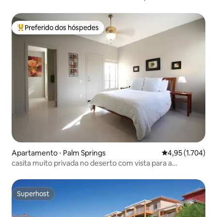
Preferido dos hóspedes
Entre os melhores preferidos dos hóspedes
Apartamento ⋅ Palm Springs
4,95 de uma aval
4,95 (1.704)
casita muito privada no deserto com vista para a
montanha
Superhost
Superhost