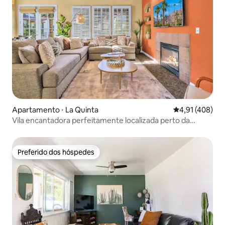
Apartamento ⋅ La Quinta
4,91 de uma av
4,91 (408)
Vila encantadora perfeitamente localizada perto da
piscina principal #A
Preferido dos hóspedes
Preferido dos hóspedes