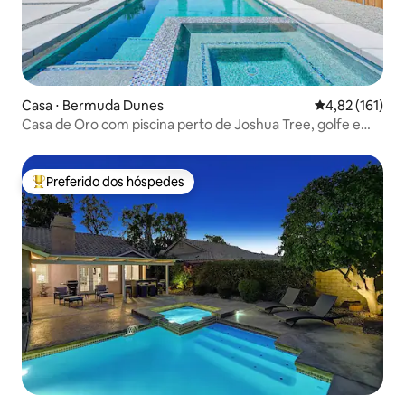
Casa ⋅ Bermuda Dunes
4,82 de uma av
4,82 (161)
Casa de Oro com piscina perto de Joshua Tree, golfe e
caminhadas
Preferido dos hóspedes
Entre os melhores preferidos dos hóspedes