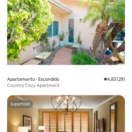
Apartamento ⋅ Escondido
4,83 de uma a
4,83 (29)
Country Cozy Apartment
Superhost
Superhost