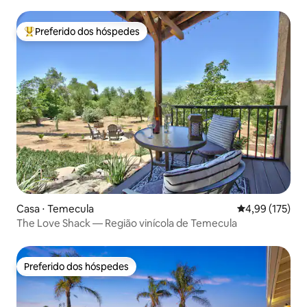
piscina e spa
Preferido dos hóspedes
Entre os melhores preferidos dos hóspedes
Casa ⋅ Temecula
4,99 de uma av
4,99 (175)
The Love Shack — Região vinícola de Temecula
Preferido dos hóspedes
Preferido dos hóspedes