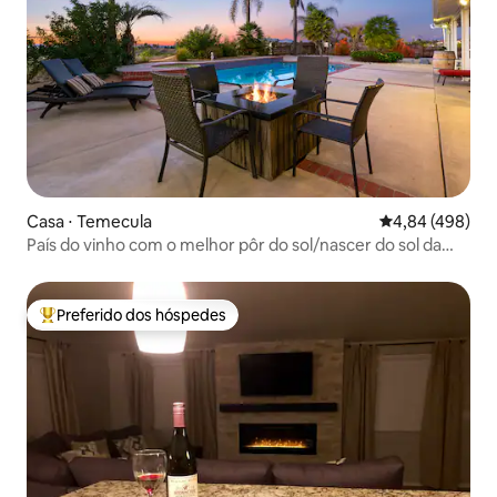
Casa ⋅ Temecula
4,84 de uma ava
4,84 (498)
País do vinho com o melhor pôr do sol/nascer do sol da
cidade!
Preferido dos hóspedes
Entre os melhores preferidos dos hóspedes