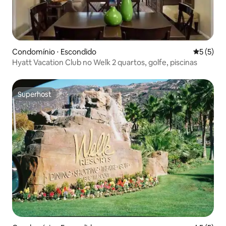
Condomínio ⋅ Escondido
5 de uma 
5 (5)
Hyatt Vacation Club no Welk 2 quartos, golfe, piscinas
Superhost
Superhost