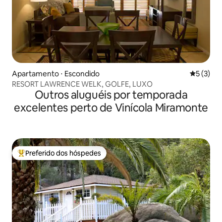
Apartamento ⋅ Escondido
5 de uma 
5 (3)
RESORT LAWRENCE WELK, GOLFE, LUXO
Outros aluguéis por temporada
excelentes perto de Vinícola Miramonte
Preferido dos hóspedes
Entre os melhores preferidos dos hóspedes