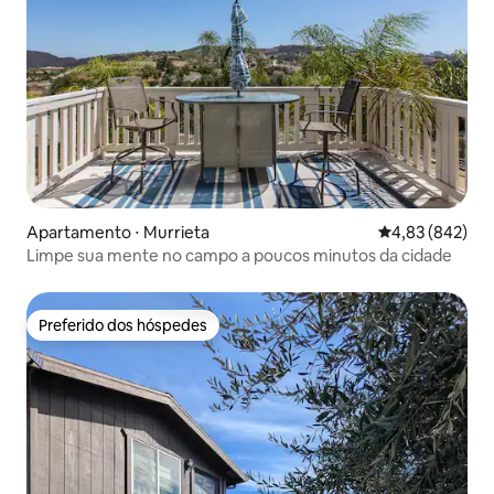
Apartamento ⋅ Murrieta
4,83 de uma ava
4,83 (842)
Limpe sua mente no campo a poucos minutos da cidade
Preferido dos hóspedes
Preferido dos hóspedes