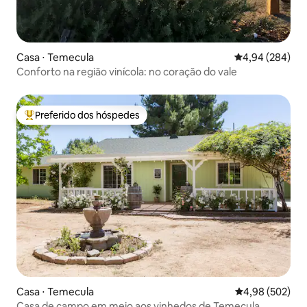
Casa ⋅ Temecula
4,94 de uma ava
4,94 (284)
Conforto na região vinícola: no coração do vale
Preferido dos hóspedes
Entre os melhores preferidos dos hóspedes
Casa ⋅ Temecula
4,98 de uma ava
4,98 (502)
Casa de campo em meio aos vinhedos de Temecula