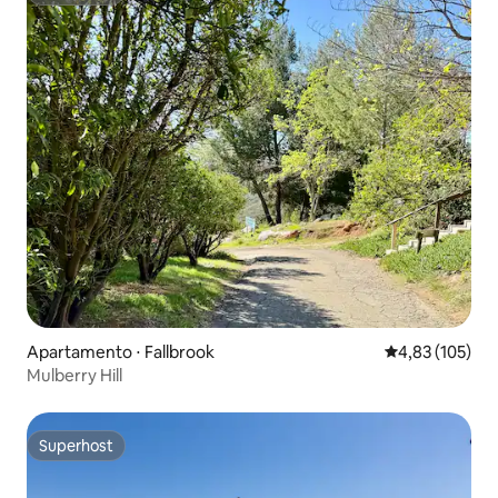
Apartamento ⋅ Fallbrook
4,83 de uma av
4,83 (105)
Mulberry Hill
Superhost
Superhost