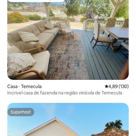
Entre os melhores preferidos dos hóspedes
Casa ⋅ Temecula
4,89 de uma av
4,89 (130)
Incrível casa de fazenda na região vinícola de Temecula
Superhost
Superhost