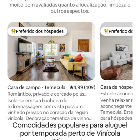
muito bem avaliadas quanto a localização, limpeza e
outros aspectos.
Preferido dos hóspedes
Preferido dos 
Entre os melhores preferidos dos hóspedes
Entre os melhore
Casa de hóspedes
Casa de campo ⋅ Temecula
4,99 de uma avaliação média de 
4,99 (409)
ula
Estúdio aconcheg
Romântico, privado e cercado pelas
vinícolas de Temec
melhores vinícolas!
Venha relaxar nest
Isole-se em sua banheira de
aconchegante na b
hidromassagem com vista para um
Temecula. Este e
vinhedo privado no coração da região
para hóspedes com
vinícola! Decoração temática de vinho
Comodidades populares para aluguel
tem sua própria en
em toda esta casa de campo. Quarto
Acorde com o cant
simula uma sala de barris, durma em
por temporada perto de Vinícola
desfrute de vistas
cama única de caixas de vinho e barris.