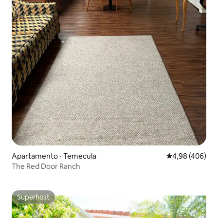
Apartamento ⋅ Temecula
4,98 de uma ava
4,98 (406)
The Red Door Ranch
Superhost
Superhost