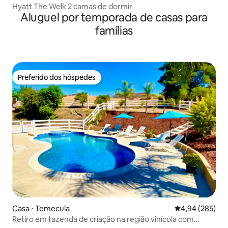
Hyatt The Welk 2 camas de dormir
Aluguel por temporada de casas para
famílias
Preferido dos hóspedes
Preferido dos hóspedes
Casa ⋅ Temecula
4,94 de uma ava
4,94 (285)
Retiro em fazenda de criação na região vinícola com