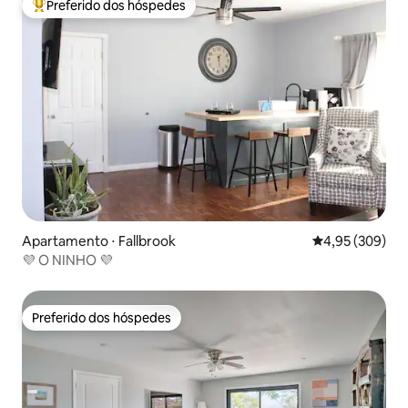
Preferido dos hóspedes
Entre os melhores preferidos dos hóspedes
Apartamento ⋅ Fallbrook
4,95 de uma ava
4,95 (309)
💜 O NINHO 💜
Preferido dos hóspedes
Preferido dos hóspedes