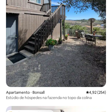
Apartamento ⋅ Bonsall
4,92 de uma av
4,92 (254)
Estúdio de hóspedes na fazenda no topo da colina