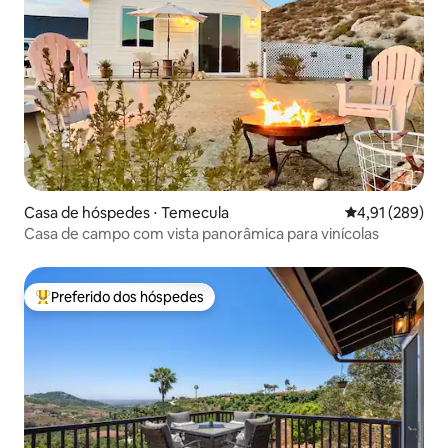
Casa de hóspedes ⋅ Temecula
4,91 de uma av
4,91 (289)
Casa de campo com vista panorâmica para vinícolas
Preferido dos hóspedes
Entre os melhores preferidos dos hóspedes