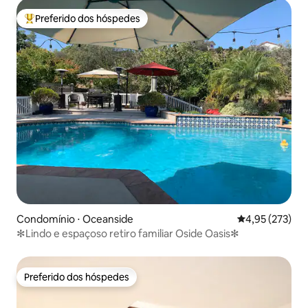
Preferido dos hóspedes
Entre os melhores preferidos dos hóspedes
Condomínio ⋅ Oceanside
4,95 de uma av
4,95 (273)
✻Lindo e espaçoso retiro familiar Oside Oasis✻
Preferido dos hóspedes
Preferido dos hóspedes