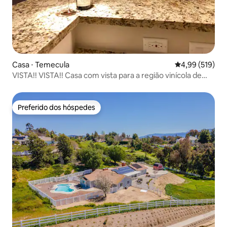
Casa ⋅ Temecula
4,99 de uma av
4,99 (519)
VISTA!! VISTA!! Casa com vista para a região vinícola de
Temecula
Preferido dos hóspedes
Preferido dos hóspedes