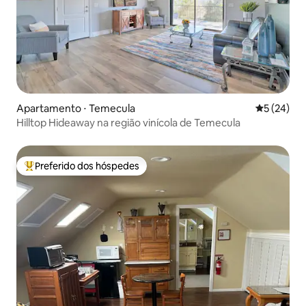
Apartamento ⋅ Temecula
5 de uma a
5 (24)
Hilltop Hideaway na região vinícola de Temecula
Preferido dos hóspedes
Entre os melhores preferidos dos hóspedes