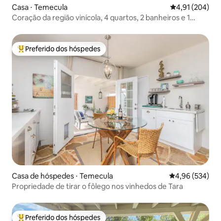
Casa ⋅ Temecula
4,91 de uma av
4,91 (204)
Coração da região vinícola, 4 quartos, 2 banheiros e 1
lavabo, vista para o vinhedo!
Preferido dos hóspedes
Entre os melhores preferidos dos hóspedes
Casa de hóspedes ⋅ Temecula
4,96 de uma ava
4,96 (534)
Propriedade de tirar o fôlego nos vinhedos de Tara
Preferido dos hóspedes