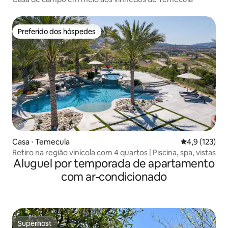
Preferido dos hóspedes
Preferido dos hóspedes
Casa ⋅ Temecula
4,9 de uma av
4,9 (123)
Retiro na região vinícola com 4 quartos | Piscina, spa, vistas
Aluguel por temporada de apartamento
com ar-condicionado
Superhost
Superhost