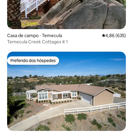
Casa de campo ⋅ Temecula
4,86 de uma ava
4,86 (635)
Temecula Creek Cottages # 1
Preferido dos hóspedes
Preferido dos hóspedes