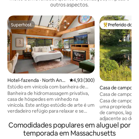
outros aspectos.
Superhost
Preferido dos 
Superhost
Entre os melhore
Hotel-fazenda ⋅ North And
4,93 de uma avaliação média de 
4,93 (300)
over
Estúdio em vinícola com banheira de
Casa de campo ⋅ 
hidromassagem privativa e degustação
Banheira de hidromassagem privativa,
m
Casa de campo Ci
de vinhos
casa de hóspedes em vinhedo na
Casa de campo de
vinícola. Este antigo estúdio de arte é um
uma propriedade a
verdadeiro refúgio para relaxar e se
de campos, lagoas,
sentir em paz. Preenchido com luz
adjacente ao domí
natural, fica ao lado de um dos nossos
Comodidades populares em aluguel por
Quabbin. Ideal pa
celeiros históricos de 1800 na
observadores de pá
temporada em Massachusetts
propriedade da vinícola com vista para o
este retiro campe