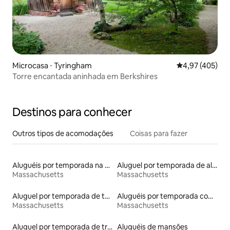
Microcasa ⋅ Tyringham
4,97 de uma av
4,97 (405)
Torre encantada aninhada em Berkshires
Destinos para conhecer
Outros tipos de acomodações
Coisas para fazer
Aluguéis por temporada na orla
Aluguel por temporada de alojamentos ecológicos
Massachusetts
Massachusetts
Aluguel por temporada de tendas
Aluguéis por temporada com banheiro para PCD
Massachusetts
Massachusetts
Aluguel por temporada de trailers
Aluguéis de mansões