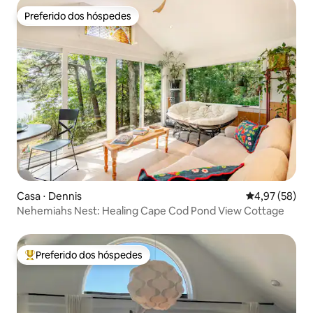
Preferido dos hóspedes
Preferido dos hóspedes
Casa ⋅ Dennis
4,97 de uma a
4,97 (58)
Nehemiahs Nest: Healing Cape Cod Pond View Cottage
Preferido dos hóspedes
Entre os melhores preferidos dos hóspedes