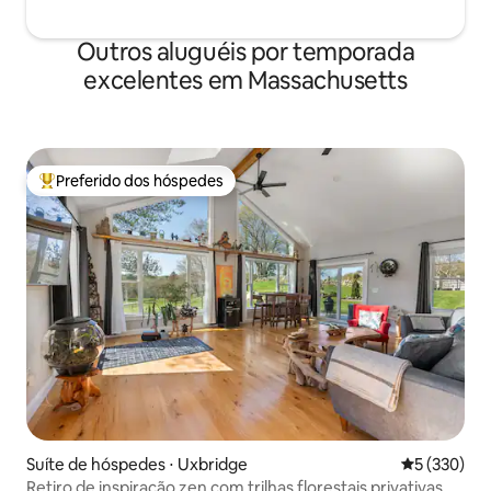
Outros aluguéis por temporada
excelentes em Massachusetts
Preferido dos hóspedes
Entre os melhores preferidos dos hóspedes
Suíte de hóspedes ⋅ Uxbridge
5 de uma av
5 (330)
Retiro de inspiração zen com trilhas florestais privativas