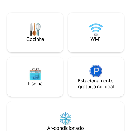
vinhedo. Perfeito para um retiro
trilhas e terreno p
romântico ou para o profissional viajante
3 milhas de distân
que procura um lar tranquilo longe de
histórica da Nova 
casa. Localizado em um bairro afluente a
casa no poste co
poucos minutos de lojas e restaurantes.
mobiliado e viga p
Sua estadia inclui uma degustação de
vista para a lagoa
vinhos de cortesia e 10% de desconto
arredores, mergul
Cozinha
Wi-Fi
em todas as compras de garrafas de
doce e relaxe na 
vinho
garras
Estacionamento
Piscina
gratuito no local
Ar-condicionado