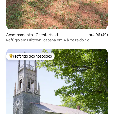
Acampamento ⋅ Chesterfield
4,96 de uma a
4,96 (49)
Refúgio em Hilltown, cabana em A à beira do rio
Preferido dos hóspedes
Entre os melhores preferidos dos hóspedes