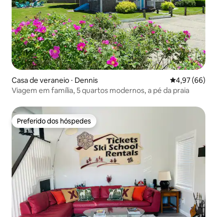
Casa de veraneio ⋅ Dennis
4,97 de uma a
4,97 (66)
Viagem em família, 5 quartos modernos, a pé da praia
Preferido dos hóspedes
Preferido dos hóspedes