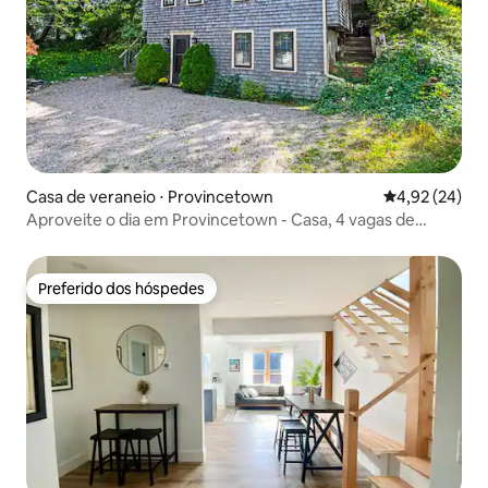
Casa de veraneio ⋅ Provincetown
4,92 de uma a
4,92 (24)
Aproveite o dia em Provincetown - Casa, 4 vagas de
estacionamento
Preferido dos hóspedes
Preferido dos hóspedes