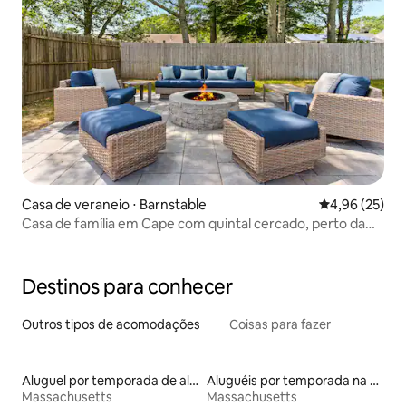
Casa de veraneio ⋅ Barnstable
4,96 de uma a
4,96 (25)
Casa de família em Cape com quintal cercado, perto da
praia
Destinos para conhecer
Outros tipos de acomodações
Coisas para fazer
Aluguel por temporada de alojamentos ecológicos
Aluguéis por temporada na orla
Massachusetts
Massachusetts