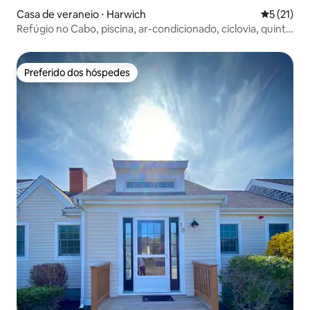
Casa de veraneio ⋅ Harwich
5 de uma a
5 (21)
Refúgio no Cabo, piscina, ar-condicionado, ciclovia, quintal
cercado
Preferido dos hóspedes
Preferido dos hóspedes