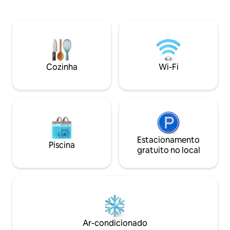
ensolarado, churrasqueira, sala de jogos
cozinha totalment
e jogos ao ar livre no quintal. A poucos
quartos, dois banh
minutos de balsas para a ilha, praias,
de estar, área de j
restaurantes, compras, minigolfe,
acomoda quatro p
parques locais, ciclismo na Cape Cod Rail
proprietários são
Trail e campos de golfe. Parece o seu
Ocean Edge, então
próprio pedacinho do verão de Cape.
obter passes de h
Cozinha
Wi-Fi
Entre na nossa sala de jogos
para acessar as c
descontraída, perfeita para dias de
por uma pequena t
chuva ou risadas tarde da noite.
Estacionamento
Piscina
gratuito no local
Ar-condicionado