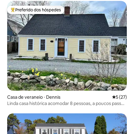
Preferido dos hóspedes
Entre os melhores preferidos dos hóspedes
Casa de veraneio ⋅ Dennis
5 de uma a
5 (27)
Linda casa histórica acomodar 8 pessoas, a poucos passos
de tudo