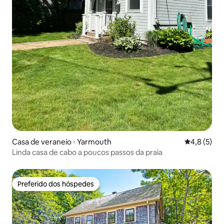
Casa de veraneio ⋅ Yarmouth
4,8 de uma 
4,8 (5)
Linda casa de cabo a poucos passos da praia
Preferido dos hóspedes
Preferido dos hóspedes