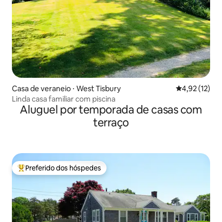
Casa de veraneio ⋅ West Tisbury
4,92 de uma a
4,92 (12)
Linda casa familiar com piscina
Aluguel por temporada de casas com
terraço
Preferido dos hóspedes
Entre os melhores preferidos dos hóspedes