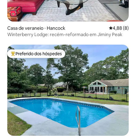
Casa de veraneio ⋅ Hancock
4,88 de uma 
4,88 (8)
Winterberry Lodge: recém-reformado em Jiminy Peak
Preferido dos hóspedes
Entre os melhores preferidos dos hóspedes