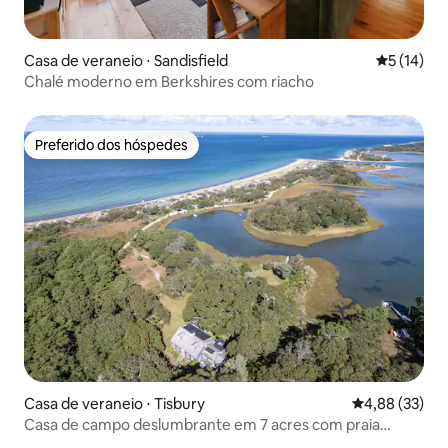
Casa de veraneio ⋅ Sandisfield
5 de uma a
5 (14)
Chalé moderno em Berkshires com riacho
Preferido dos hóspedes
Preferido dos hóspedes
Casa de veraneio ⋅ Tisbury
4,88 de uma a
4,88 (33)
Casa de campo deslumbrante em 7 acres com praia
privativa