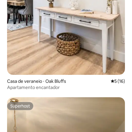
Casa de veraneio ⋅ Oak Bluffs
5 de uma a
5 (16)
Apartamento encantador
Superhost
Superhost