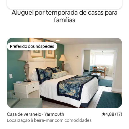
Aluguel por temporada de casas para
famílias
Preferido dos hóspedes
Preferido dos hóspedes
Casa de veraneio ⋅ Yarmouth
4,88 de uma a
4,88 (17)
Localização à beira-mar com comodidades