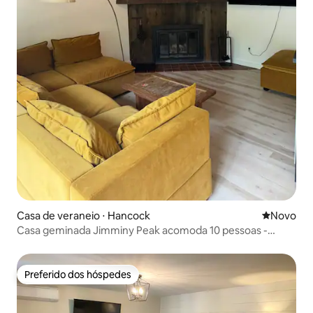
Casa de veraneio ⋅ Hancock
Novo lugar
Novo
Casa geminada Jimminy Peak acomoda 10 pessoas -
Piscina e banheira de hidromassagem
Preferido dos hóspedes
Preferido dos hóspedes