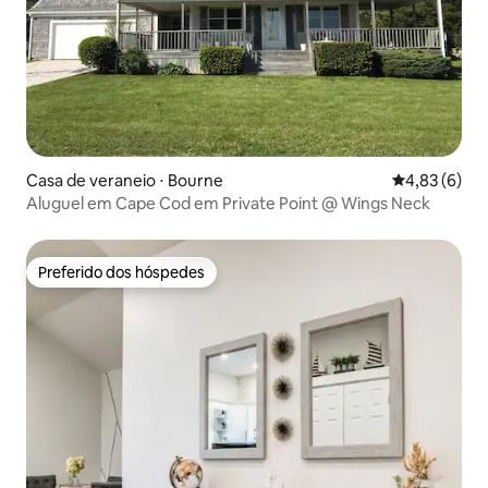
Casa de veraneio ⋅ Bourne
4,83 de uma 
4,83 (6)
Aluguel em Cape Cod em Private Point @ Wings Neck
Preferido dos hóspedes
Preferido dos hóspedes