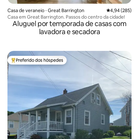
Casa de veraneio ⋅ Great Barrington
4,94 de uma ava
4,94 (285)
Casa em Great Barrington. Passos do centro da cidade!
Aluguel por temporada de casas com
lavadora e secadora
Preferido dos hóspedes
Entre os melhores preferidos dos hóspedes