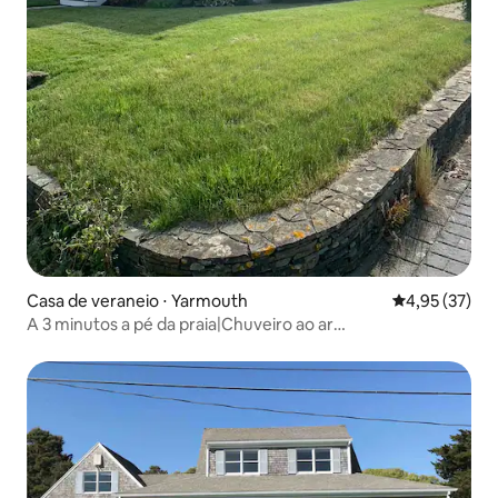
Casa de veraneio ⋅ Yarmouth
4,95 de uma a
4,95 (37)
A 3 minutos a pé da praia|Chuveiro ao ar
livre|Fogueira|Acomoda 6 pessoas