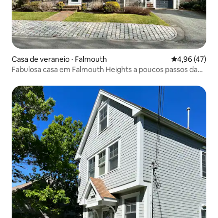
Casa de veraneio ⋅ Falmouth
4,96 de uma a
4,96 (47)
Fabulosa casa em Falmouth Heights a poucos passos da
praia!