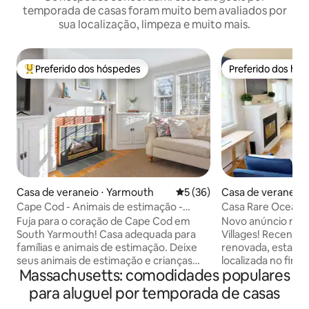
temporada de casas foram muito bem avaliados por
sua localização, limpeza e muito mais.
Preferido dos hóspedes
Preferido dos hó
Entre os melhores preferidos dos hóspedes
Preferido dos hó
Casa de veraneio ⋅ Yarmouth
5 de uma avaliação média de
5 (36)
Casa de veraneio 
Cape Cod - Animais de estimação -
Casa Rare Ocean 
Cercado - Salão de jogos - 8 vagas
Fuja para o coração de Cape Cod em
Novo anúncio no 
South Yarmouth! Casa adequada para
Villages! Recent
famílias e animais de estimação. Deixe
renovada, esta ca
seus animais de estimação e crianças
localizada no fina
Massachusetts: comodidades populares
passearem livremente no quintal
rua sem saída com 
totalmente cercado com tranquilidade.
comodidades do re
para aluguel por temporada de casas
Aproveite um chuveiro ao ar livre, deck
ao Cape Cod Rail Tr