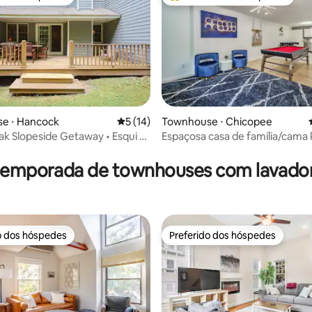
o dos hóspedes
Entre os melhores preferidos d
e ⋅ Hancock
5 de uma avaliação média de 5, 14 avalia
5 (14)
Townhouse ⋅ Chicopee
ak Slopeside Getaway • Esqui e
Espaçosa casa de família/cama 
média de 5, 31 avaliações
com mesa de bilhar
 temporada de townhouses com lavador
o dos hóspedes
Preferido dos hóspedes
o dos hóspedes
Preferido dos hóspedes