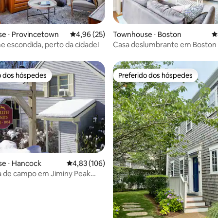
média de 5, 13 avaliações
e ⋅ Provincetown
4,96 de uma avaliação média de 5, 25 avalia
4,96 (25)
Townhouse ⋅ Boston
4
escondida, perto da cidade!
Casa deslumbrante em Boston 
estacionamento, Roku, animais
estimação permitidos
o dos hóspedes
Preferido dos hóspedes
o dos hóspedes
Preferido dos hóspedes
e ⋅ Hancock
4,83 de uma avaliação média de 5, 106 avalia
4,83 (106)
a de campo em Jiminy Peak
 famílias