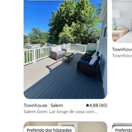
Townhous
Townhous
Boston c
Townhouse ⋅ Salem
4,88 de uma avaliação 
4,88 (40)
Salem Gem: Lar longe de casa com
quintal!
Preferido dos hóspedes
Preferid