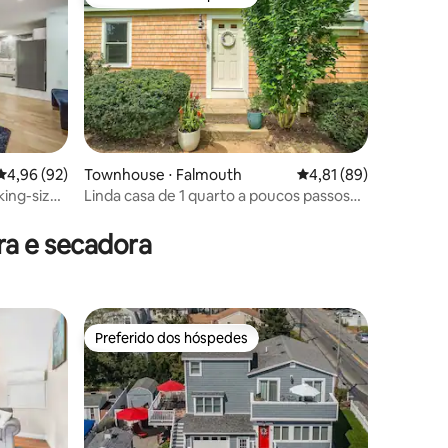
os hóspedes
Preferido dos hóspedes
ções
4,96 de uma avaliação média de 5, 92 avaliações
4,96 (92)
Townhouse ⋅ Falmouth
4,81 de uma avaliação
4,81 (89)
king-size
Linda casa de 1 quarto a poucos passos
da Main St
a e secadora
Preferido dos hóspedes
Preferido dos hóspedes