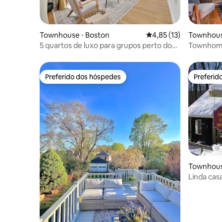
Townhouse ⋅ Boston
4,85 de uma avaliação 
4,85 (13)
Townhous
5 quartos de luxo para grupos perto do
Townhome 
trem no centro + estacionamento
Preferido dos hóspedes
Preferid
Preferido dos hóspedes
Preferid
Townhous
Linda cas
ideal para