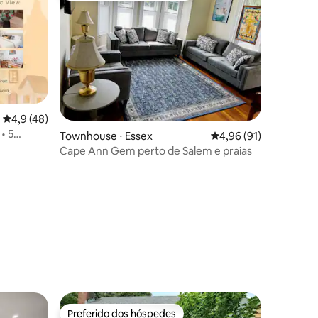
ções
4,9 de uma avaliação média de 5, 48 avaliações
4,9 (48)
• 5
Townhouse ⋅ Essex
4,96 de uma avaliação
4,96 (91)
Cape Ann Gem perto de Salem e praias
Preferido dos hóspedes