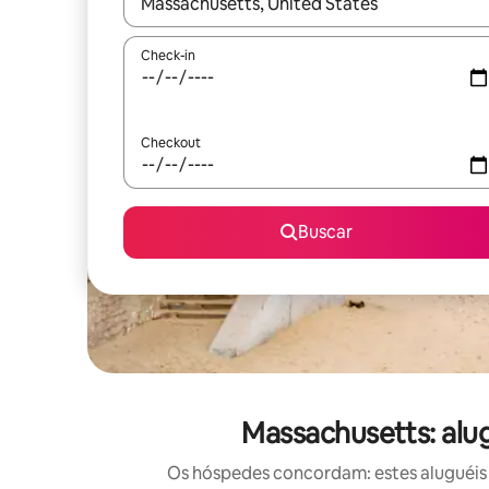
Quando os resultados estiverem disponíveis, expl
Check-in
Checkout
Buscar
Massachusetts: alu
Os hóspedes concordam: estes aluguéis 