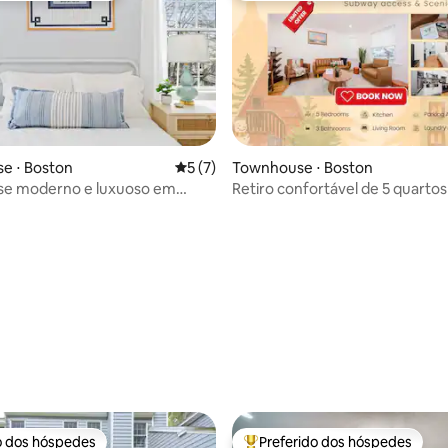
e ⋅ Boston
5 de uma avaliação média de 5, 7 avalia
5 (7)
Townhouse ⋅ Boston
e moderno e luxuoso em
Retiro confortável de 5 quartos 
om estacionamento!
minutos a pé do trem
média de 5, 40 avaliações
o dos hóspedes
Preferido dos hóspedes