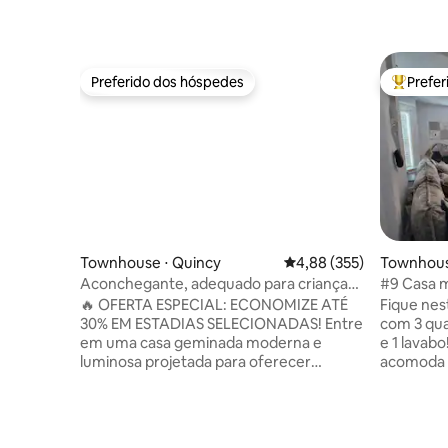
Preferido dos hóspedes
Prefe
Preferido dos hóspedes
Entre os
Townhouse ⋅ Quincy
4,88 de uma avaliação m
4,88 (355)
Townhous
Aconchegante, adequado para crianças,
#9 Casa m
perto do Adams Park, com
com jard
🔥 OFERTA ESPECIAL: ECONOMIZE ATÉ
Fique nes
estacionamento - 383
30% EM ESTADIAS SELECIONADAS! Entre
com 3 qua
em uma casa geminada moderna e
e 1 lavabo
luminosa projetada para oferecer
acomoda 
conforto, espaço e uma vida sem
hóspedes
esforço. Ideal para viagens em família, a
totalment
trabalho ou em grupo, esta acomodação
trabalho 
combina acabamentos sofisticados com
com churr