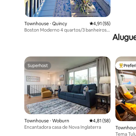
Townhouse ⋅ Quincy
4,91 de uma avaliação 
4,91 (55)
Boston Moderno 4 quartos/3 banheiros |
Alugue
Estacionamento gratuito | Perto do trem
Superhost
Prefe
Superhost
Entre os
Townhouse ⋅ Woburn
4,81 de uma avaliação 
4,81 (58)
Encantadora casa de Nova Inglaterra
Townhouse
Tema Tulum