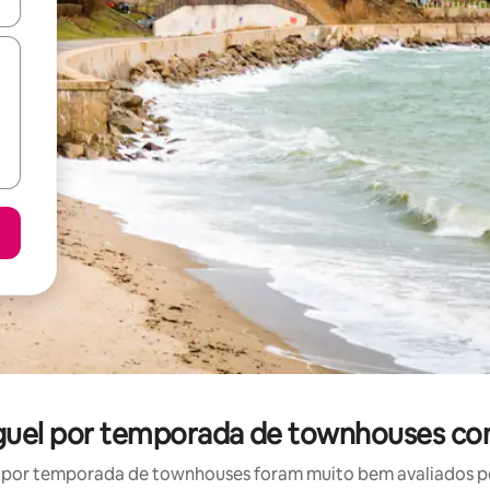
ore-os usando as seta para cima e para baixo do teclado ou tocando e
guel por temporada de townhouses co
por temporada de townhouses foram muito bem avaliados por