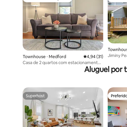
Preferido dos hóspedes
Preferid
Townhous
Jiminy Pe
Townhouse ⋅ Medford
4,94 de uma avaliação 
4,94 (31)
aventura
Casa de 2 quartos com estacionamento
Aluguel por
gratuito perto de Boston
Superhost
Preferid
Superhost
Preferid