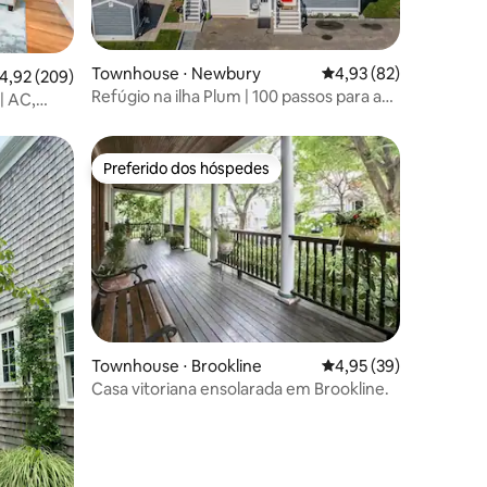
Townhouse ⋅ Newbury
4,93 de uma avaliação
4,93 (82)
ções
,92 de uma avaliação média de 5, 209 avaliações
4,92 (209)
Refúgio na ilha Plum | 100 passos para a
| AC,
praia | Pátios
 de
Preferido dos hóspedes
Preferido dos hóspedes
ções
Townhouse ⋅ Brookline
4,95 de uma avaliação
4,95 (39)
Casa vitoriana ensolarada em Brookline.