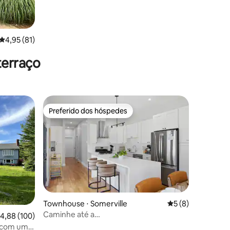
4,95 de uma avaliação média de 5, 81 avaliações
4,95 (81)
terraço
tucket
Preferido dos hóspedes
Preferido dos hóspedes
Townhouse ⋅ Somerville
5 de uma avaliaçã
5 (8)
Caminhe até a
ções
,88 de uma avaliação média de 5, 100 avaliações
4,88 (100)
Greenline|Boston+Harvard+MIT+Union
 com um