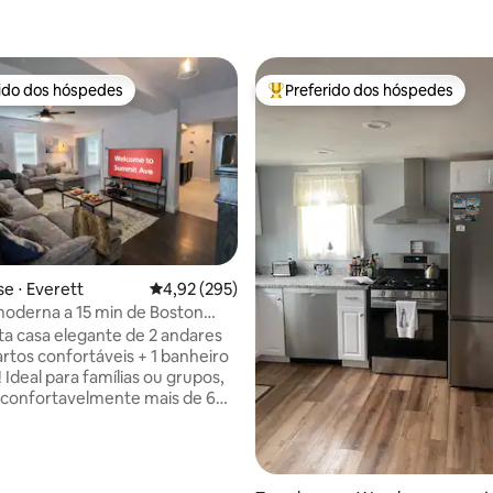
rido dos hóspedes
Preferido dos hóspedes
 melhores preferidos dos hóspedes
Entre os melhores preferidos d
édia de 5, 355 avaliações
e ⋅ Everett
4,92 de uma avaliação média de 5, 295 avalia
4,92 (295)
oderna a 15 min de Boston
im e estacionamento
ta casa elegante de 2 andares
rtos confortáveis + 1 banheiro
! Ideal para famílias ou grupos,
confortavelmente mais de 6
. Desfrute de uma cozinha
e abastecida, espaço de
dedicado e um quintal privativo
asqueira a gás e espaço de