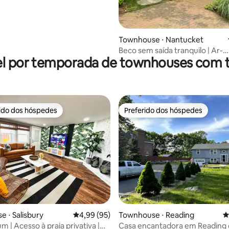
média de 5, 55 avaliações
Townhouse ⋅ Nantucket
Beco sem saída tranquilo | Ar-
l por temporada de townhouses com 
condicionado | Estadia em Nan
com avaliações excelentes
rido dos hóspedes
Preferido dos hóspedes
 melhores preferidos dos hóspedes
Preferido dos hóspedes
média de 5, 58 avaliações
 ⋅ Salisbury
4,99 de uma avaliação média de 5, 95 avalia
4,99 (95)
Townhouse ⋅ Reading
4
 | Acesso à praia privativa |
Casa encantadora em Reading