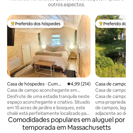
outros aspectos.
Preferido dos hóspedes
Preferido dos 
Entre os melhores preferidos dos hóspedes
Entre os melhore
Casa de hóspedes ⋅ Cummi
4,99 de uma avaliação média de 
4,99 (214)
Casa de campo ⋅ 
ngton
m
Casa de campo aconchegante em
Casa de campo Ci
Hilltown
Desfrute de uma estadia tranquila neste
Casa de campo de
espaço aconchegante e criativo. Situado
uma propriedade a
em 10 acres de jardins e bosques, este
de campos, lagoas,
chalé está perfeitamente localizado para
adjacente ao domí
Comodidades populares em aluguel por
explorar o oeste de Massachusetts -
Quabbin. Ideal pa
com lugares como MASS MoCA,
observadores de pá
temporada em Massachusetts
Shelburne Falls, Tanglewood e
este retiro campe