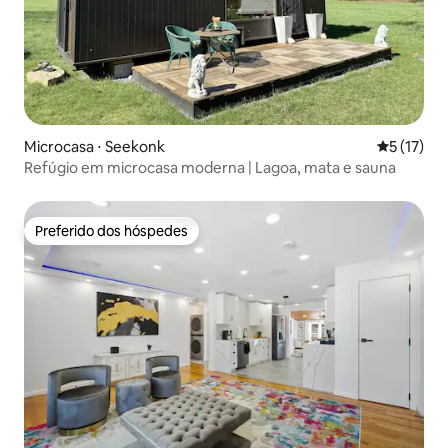
Microcasa ⋅ Seekonk
5 de uma a
5 (17)
Refúgio em microcasa moderna | Lagoa, mata e sauna
Preferido dos hóspedes
Preferido dos hóspedes