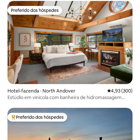
Preferido dos hóspedes
Preferido dos hóspedes
Hotel-fazenda ⋅ North Andover
4,93 de uma ava
4,93 (300)
Estúdio em vinícola com banheira de hidromassagem
privativa e degustação de vinhos
Preferido dos hóspedes
Entre os melhores preferidos dos hóspedes