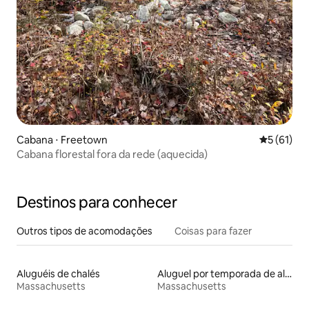
Cabana ⋅ Freetown
5 de uma a
5 (61)
Cabana florestal fora da rede (aquecida)
Destinos para conhecer
Outros tipos de acomodações
Coisas para fazer
Aluguéis de chalés
Aluguel por temporada de alojamentos ecológicos
Massachusetts
Massachusetts