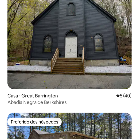
Casa ⋅ Great Barrington
5 de uma a
5 (40)
Abadia Negra de Berkshires
Preferido dos hóspedes
Preferido dos hóspedes