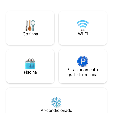
Northampton, todos a 30 minutos a 1
trilhas e terreno p
hora de carro. No andar de cima há uma
3 milhas de distân
cama queen size e banheiro completo,
histórica da Nova 
enquanto no andar de baixo há uma
casa no poste co
cozinha funcional, escrivaninha, grandes
mobiliado e viga p
janelas e uma sala de estar com sofá-
vista para a lagoa
cama completo. Vivemos na casa
arredores, mergul
Cozinha
Wi-Fi
principal na propriedade, mas
doce e relaxe na 
respeitamos sua privacidade - veja as
garras
fotos!
Estacionamento
Piscina
gratuito no local
Ar-condicionado