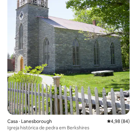
Casa ⋅ Lanesborough
4,98 de uma av
4,98 (84)
Igreja histórica de pedra em Berkshires