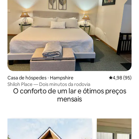
Casa de hóspedes ⋅ Hampshire
4,98 de uma a
4,98 (95)
Shiloh Place — Dois minutos da rodovia
O conforto de um lar e ótimos preços
mensais