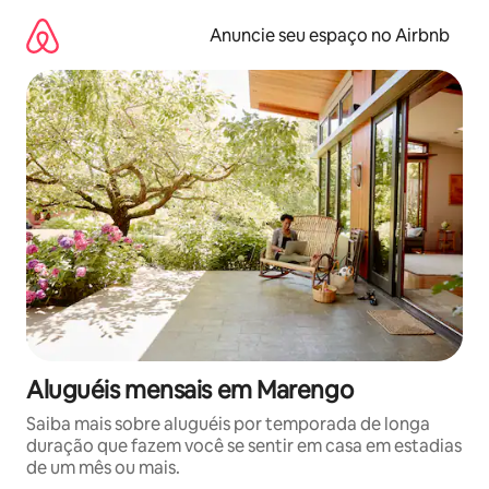
Pular
para
Anuncie seu espaço no Airbnb
o
conteúdo
Aluguéis mensais em Marengo
Saiba mais sobre aluguéis por temporada de longa
duração que fazem você se sentir em casa em estadias
de um mês ou mais.