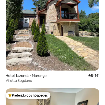
Hotel-fazenda ⋅ Marengo
5 de uma a
5 (14)
Villetta Bogdano
Preferido dos hóspedes
Entre os melhores preferidos dos hóspedes