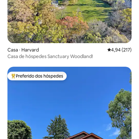
Casa ⋅ Harvard
4,94 de uma av
4,94 (217)
Casa de hóspedes Sanctuary Woodland!
Preferido dos hóspedes
Entre os melhores preferidos dos hóspedes