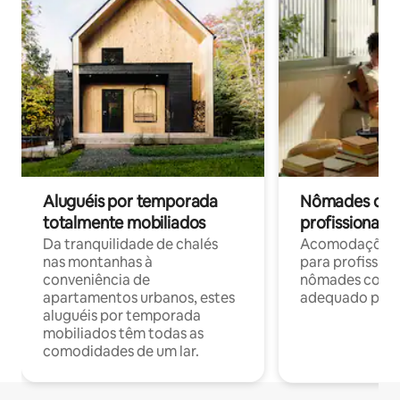
Aluguéis por temporada
Nômades digit
totalmente mobiliados
profissionais 
Da tranquilidade de chalés
Acomodações c
nas montanhas à
para profission
conveniência de
nômades com W
apartamentos urbanos, estes
adequado para 
aluguéis por temporada
mobiliados têm todas as
comodidades de um lar.