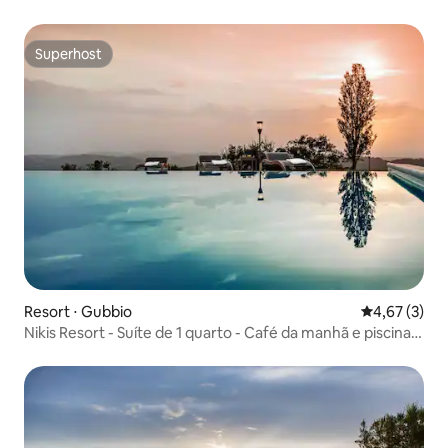
Superhost
Superhost
Resort ⋅ Gubbio
4,67 de uma 
4,67 (3)
Nikis Resort - Suíte de 1 quarto - Café da manhã e piscina
incluídos