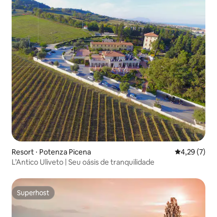
Resort ⋅ Potenza Picena
4,29 de uma 
4,29 (7)
L’Antico Uliveto | Seu oásis de tranquilidade
Superhost
Superhost