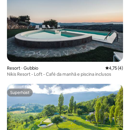
Resort ⋅ Gubbio
4,75 de uma 
4,75 (4)
Nikis Resort - Loft - Café da manhã e piscina inclusos
Superhost
Superhost