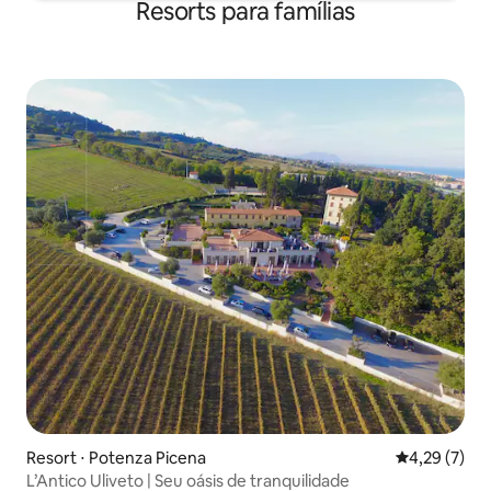
Resorts para famílias
Resort ⋅ Potenza Picena
4,29 de uma 
4,29 (7)
L’Antico Uliveto | Seu oásis de tranquilidade