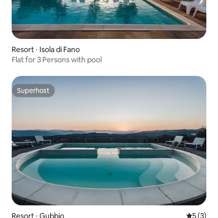
Resort ⋅ Isola di Fano
Flat for 3 Persons with pool
Superhost
Superhost
Resort ⋅ Gubbio
5 de uma 
5 (3)