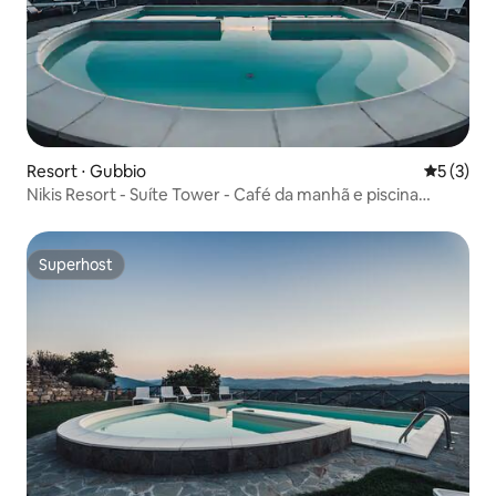
Resort ⋅ Gubbio
5 de uma 
5 (3)
Nikis Resort - Suíte Tower - Café da manhã e piscina
incluídos
Superhost
Superhost