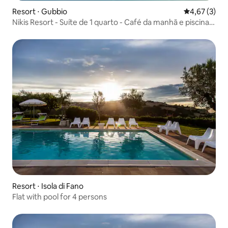
Resort ⋅ Gubbio
4,67 de uma 
4,67 (3)
Nikis Resort - Suíte de 1 quarto - Café da manhã e piscina
incluídos
Resort ⋅ Isola di Fano
Flat with pool for 4 persons