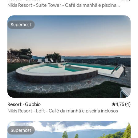
Nikis Resort - Suíte Tower - Café da manhã e piscina
incluídos
Superhost
Superhost
Resort ⋅ Gubbio
4,75 de uma 
4,75 (4)
Nikis Resort - Loft - Café da manhã e piscina inclusos
Superhost
Superhost