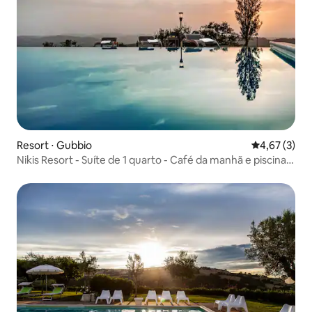
Resort ⋅ Gubbio
4,67 de uma 
4,67 (3)
Nikis Resort - Suíte de 1 quarto - Café da manhã e piscina
incluídos