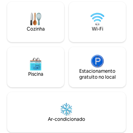
medievais. Serviços de Resort: Piscina
medievais. Serviço
Serviço de bar na área da piscina
Serviço de bar na 
Restaurante Wi-Fi gratuito Brakfast
Restaurante Wi-Fi 
incluso
incluso
Cozinha
Wi-Fi
Estacionamento
Piscina
gratuito no local
Ar-condicionado