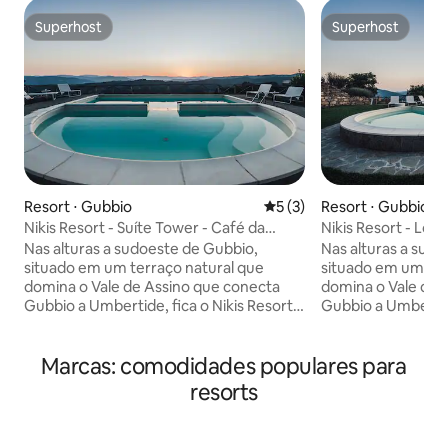
Superhost
Superhost
Superhost
Superhost
Resort ⋅ Gubbio
5 de uma avaliação média d
5 (3)
Resort ⋅ Gubbio
Nikis Resort - Suíte Tower - Café da
Nikis Resort - Lof
manhã e piscina incluídos
piscina inclusos
Nas alturas a sudoeste de Gubbio,
Nas alturas a sud
situado em um terraço natural que
situado em um ter
domina o Vale de Assino que conecta
domina o Vale de 
Gubbio a Umbertide, fica o Nikis Resort,
Gubbio a Umbertide
uma antiga aldeia que remonta a 1137. O
uma antiga aldeia 
Nikis Resort foi totalmente restaurado,
Nikis Resort foi t
Marcas: comodidades populares para
preservando formas e materiais
preservando forma
originais, com móveis cuidadosamente
originais, com mó
resorts
projetados para respeitar sobriamente o
projetados para r
estilo e a atmosfera de uma pequena
estilo e a atmosf
joia da arquitetura e da história
joia da arquitetura