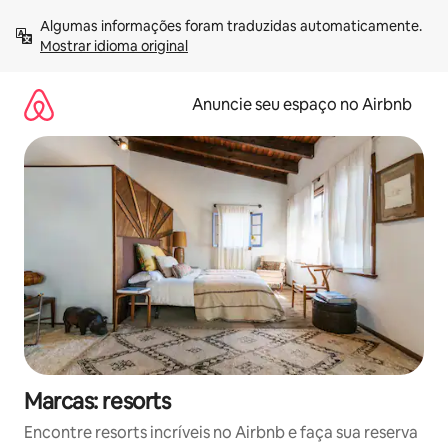
Pular
Algumas informações foram traduzidas automaticamente. 
para
Mostrar idioma original
o
conteúdo
Anuncie seu espaço no Airbnb
Marcas: resorts
Encontre resorts incríveis no Airbnb e faça sua reserva