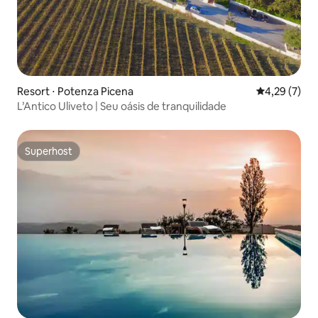
Resort ⋅ Potenza Picena
4,29 de uma 
4,29 (7)
L’Antico Uliveto | Seu oásis de tranquilidade
Superhost
Superhost