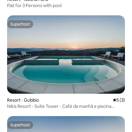
Flat for 3 Persons with pool
Superhost
Superhost
Resort ⋅ Gubbio
5 de uma 
5 (3)
Nikis Resort - Suíte Tower - Café da manhã e piscina
incluídos
Superhost
Superhost