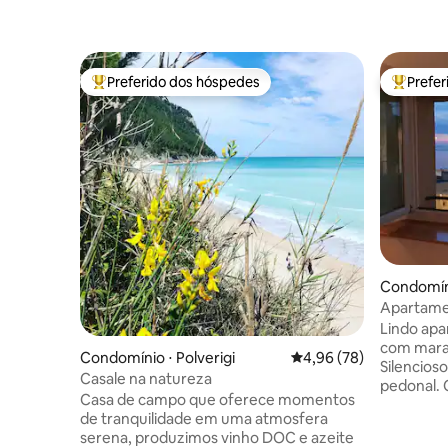
Preferido dos hóspedes
Prefe
Entre os melhores preferidos dos hóspedes
Entre os
Condomín
Apartamen
Lindo apa
com marav
Condomínio ⋅ Polverigi
4,96 de uma avaliação 
4,96 (78)
Silencios
Casale na natureza
pedonal. Climati
Casa de campo que oferece momentos
pago a po
de tranquilidade em uma atmosfera
Estaciona
serena, produzimos vinho DOC e azeite
para esta