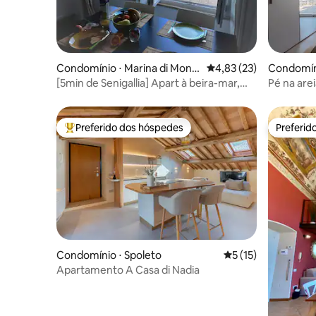
Condomínio ⋅ Marina di Mont
4,83 de uma avaliação 
4,83 (23)
Condomíni
emarciano
[5min de Senigallia] Apart à beira-mar,
Pé na are
estacionamento gratuito
estaciona
Preferido dos hóspedes
Preferid
Entre os melhores preferidos dos hóspedes
Preferid
Condomínio ⋅ Spoleto
5 de uma avaliação 
5 (15)
Apartamento A Casa di Nadia