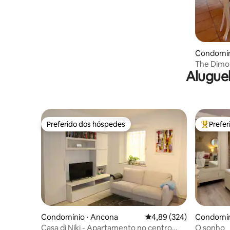
Condomíni
The Dimo
Alugue
Preferido dos hóspedes
Prefe
Preferido dos hóspedes
Entre os
Condomínio ⋅ Ancona
4,89 de uma avaliação m
4,89 (324)
Condomíni
Casa di Niki - Apartamento no centro
O sonho