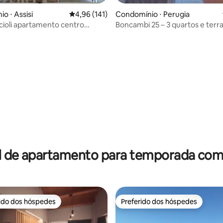
o ⋅ Assisi
4,96 de uma avaliação média de 5, 141 avalia
4,96 (141)
Condomínio ⋅ Perugia
ccioli apartamento centro
Boncambi 25 – 3 quartos e terr
ItalyWeGo
média de 5, 20 avaliações
l de apartamento para temporada com 
rido dos hóspedes
Preferido dos hóspedes
 melhores preferidos dos hóspedes
Preferido dos hóspedes