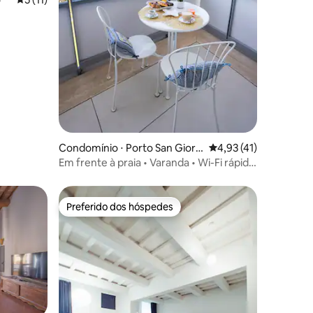
Condomínio ⋅ Porto San Giorg
4,93 de uma avaliação
4,93 (41)
io
Em frente à praia • Varanda • Wi-Fi rápido
• Estadia longa
Preferido dos hóspedes
Preferido dos hóspedes