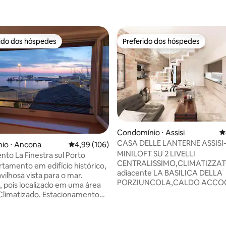
rido dos hóspedes
Preferido dos hóspedes
 melhores preferidos dos hóspedes
Preferido dos hóspedes
Condomínio ⋅ Assisi
4
CASA DELLE LANTERNE ASSIS
io ⋅ Ancona
4,99 de uma avaliação média de 5, 106 avalia
4,99 (106)
TRATADA
MINILOFT SU 2 LIVELLI
to La Finestra sul Porto
CENTRALISSIMO,CLIMATIZZAT
rtamento em edifício histórico,
adiacente LA BASILICA DELLA
ilhosa vista para o mar.
média de 5, 78 avaliações
PORZIUNCOLA,CALDO ACCOG
o, pois localizado em uma área
ARREDATO CON GUSTO E PEZZI
zado. Estacionamento
ANTIQUARIATO, DOTATO CUCINA 2TV
ucos passos do alojamento.
Flat screen, 2 BAGNI LETTO
mento com tarifas reduzidas
MATRIMONIALE UN SINGOLO 
dias longas a 600 metros.