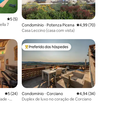
5 de uma avaliação média de 5, 5 avaliações
5 (5)
ella 7
ções
Condomínio ⋅ Potenza Picena
4,99 de uma avaliação
4,99 (70)
Casa Leccino (casa com vista)
Preferido dos hóspedes
os hóspedes
Entre os melhores preferidos dos hóspedes
5 de uma avaliação média de 5, 24 avaliações
5 (24)
Condomínio ⋅ Corciano
4,94 de uma avaliação
4,94 (34)
dade -
Duplex de luxo no coração de Corciano