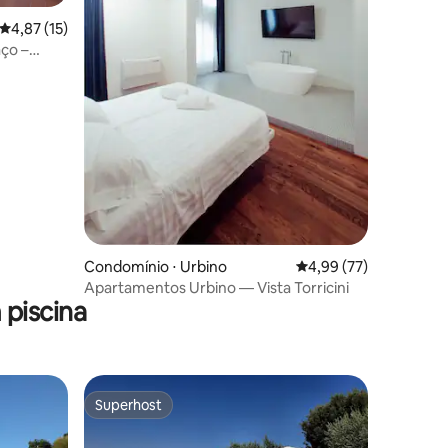
ções
4,87 de uma avaliação média de 5, 15 avaliações
4,87 (15)
aço –
Condomínio ⋅ Urbino
4,99 de uma avaliação
4,99 (77)
Apartamentos Urbino — Vista Torricini
piscina
Superhost
Superhost