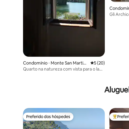
Condomíni
Gli Archi
histórico
Condomínio ⋅ Monte San Martin
5 de uma avaliação 
5 (20)
o (MC)
Quarto na natureza com vista para o lago
- 4
Alugue
Preferido dos hóspedes
Prefe
Preferido dos hóspedes
Entre os