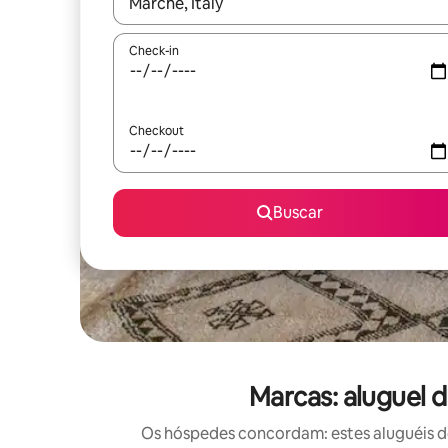
Quando os resultados estiverem disponíveis, expl
Check-in
Checkout
Buscar
Marcas: aluguel 
Os hóspedes concordam: estes aluguéis d