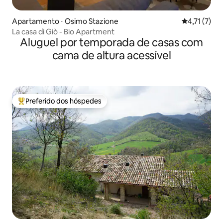
Apartamento ⋅ Osimo Stazione
4,71 de uma 
4,71 (7)
La casa di Giò - Bio Apartment
Aluguel por temporada de casas com
cama de altura acessível
Preferido dos hóspedes
Entre os melhores preferidos dos hóspedes