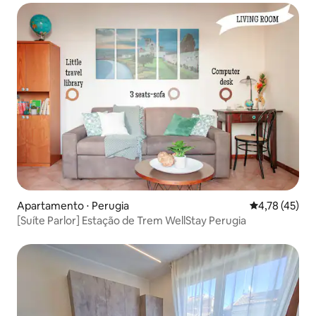
Apartamento ⋅ Perugia
4,78 de uma a
4,78 (45)
[Suíte Parlor] Estação de Trem WellStay Perugia