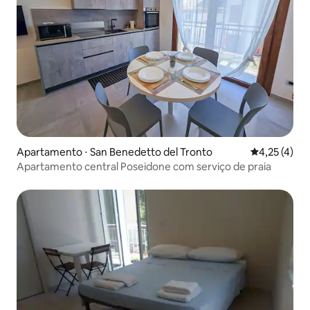
Apartamento ⋅ San Benedetto del Tronto
4,25 de uma 
4,25 (4)
Apartamento central Poseidone com serviço de praia