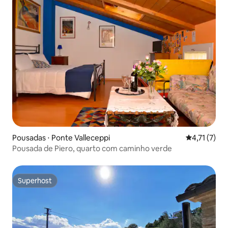
Pousadas ⋅ Ponte Valleceppi
4,71 de uma 
4,71 (7)
Pousada de Piero, quarto com caminho verde
Superhost
Superhost