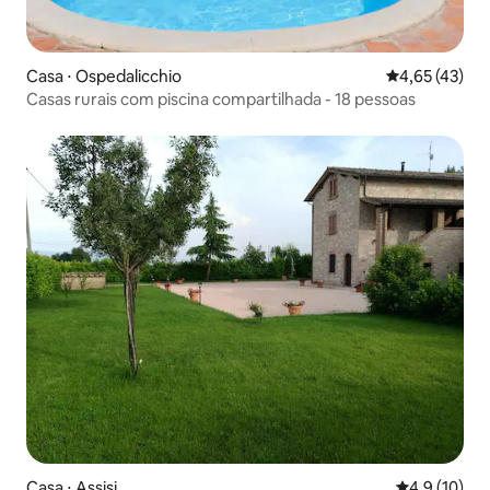
Casa ⋅ Ospedalicchio
4,65 de uma a
4,65 (43)
Casas rurais com piscina compartilhada - 18 pessoas
Casa ⋅ Assisi
4,9 de uma a
4,9 (10)