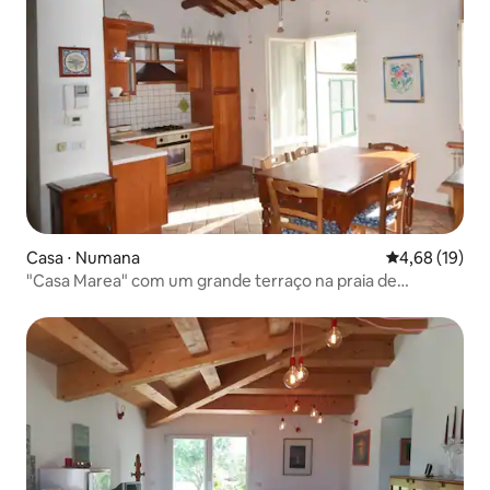
Casa ⋅ Numana
4,68 de uma a
4,68 (19)
"Casa Marea" com um grande terraço na praia de
Numana