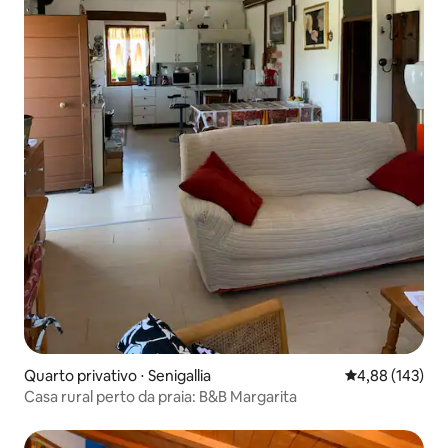
Quarto privativo ⋅ Senigallia
4,88 de uma av
4,88 (143)
Casa rural perto da praia: B&B Margarita