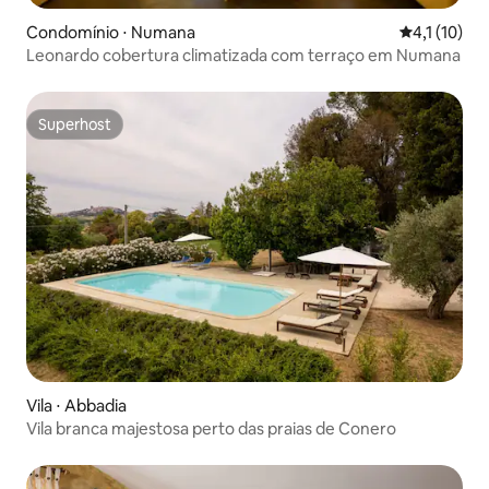
Condomínio ⋅ Numana
4,1 de uma a
4,1 (10)
Leonardo cobertura climatizada com terraço em Numana
Superhost
Superhost
Vila ⋅ Abbadia
Vila branca majestosa perto das praias de Conero