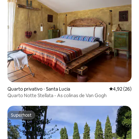
Quarto privativo ⋅ Santa Lucia
4,92 de uma a
4,92 (26)
Quarto Notte Stellata - As colinas de Van Gogh
Superhost
Superhost