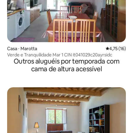
Casa ⋅ Marotta
4,75 de uma a
4,75 (16)
Verde e Tranquilidade Mar 1 CIN it041029c20ayrsidc
Outros aluguéis por temporada com
cama de altura acessível