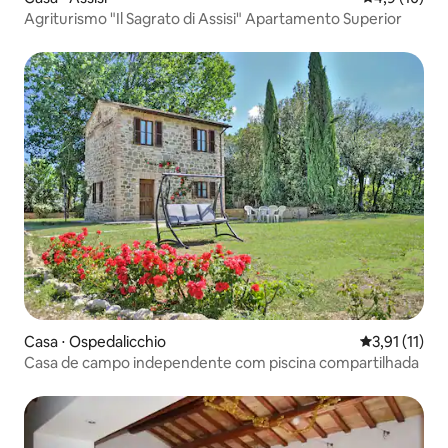
Agriturismo "Il Sagrato di Assisi" Apartamento Superior
Casa ⋅ Ospedalicchio
3,91 de uma 
3,91 (11)
Casa de campo independente com piscina compartilhada