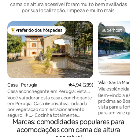
cama de altura acessível foram muito bem avaliadas
por sua localização, limpeza e muito mais.
Preferido dos hóspedes
Superhost
Entre os melhores preferidos dos hóspedes
Superhost
Vila ⋅ Santa Maria 
Casa ⋅ Perugia
4,94 de uma avaliação média de 
4,94 (239)
Vila esplêndida de
Casa aconchegante em Perugia: vista
fortaleza medieva
Bem-vindo a esta be
para o vale do jardim de estacionamento
Você vai adorar esta casa aconchegante
próxima ao Bosco 
em Perugia: Casa 🏡 privativa rodeada
vista para a fortal
por vegetação com estacionamento
para um vale que s
seguro. 👩‍🍳 Cozinha totalmente
para pôr do sol esp
Marcas: comodidades populares para
equipada. Sala de estar 🔥 iluminada com
um lugar que prop
uma lareira encantadora e janela do
acomodações com cama de altura
alma, oferecendo 
chão ao teto. 🛏️ Quarto espaçoso com
livre e em ambient