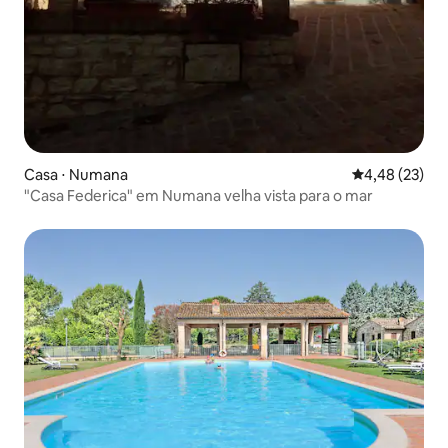
Casa ⋅ Numana
4,48 de uma a
4,48 (23)
"Casa Federica" em Numana velha vista para o mar