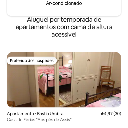
Ar-condicionado
Aluguel por temporada de
apartamentos com cama de altura
acessível
Preferido dos hóspedes
Preferido dos hóspedes
Apartamento ⋅ Bastia Umbra
4,97 de uma a
4,97 (30)
Casa de Férias "Aos pés de Assis"