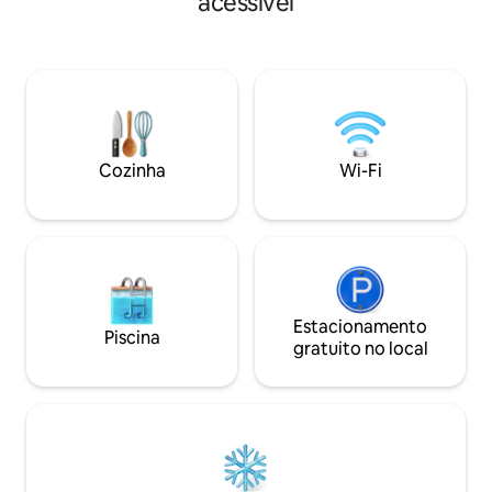
acessível
cama king size e guarda-roupa. Banheiro
muitas áreas de r
🚿 moderno com chuveiro e lavanderia
Eletricidade, aque
com máquina de lavar roupas. Terraço 🍖
condicionado: incl
privado com churrasqueira para jantar
incluída Animais d
ao ar livre. 🌳 Jardim para relaxamento
especificado Limpe
máximo. 🏰 20/25 minutos a pé do
dia Troca extra de
centro histórico. Wi-Fi 💼 rápido. 🐾
por pessoa Sauna:
Animais de estimação são bem-vindos!
Cozinha
Wi-Fi
Estacionamento
Piscina
gratuito no local