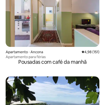
Apartamento ⋅ Ancona
4,98 de uma av
4,98 (151)
Apartamento para férias
Pousadas com café da manhã