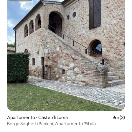
Apartamento ⋅ Castel di Lama
5 de uma 
5 (3)
Borgo Seghetti Panichi, Apartamento 'Sibilla'