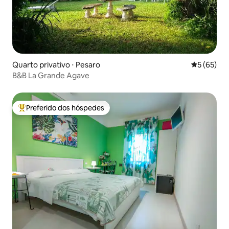
Quarto privativo ⋅ Pesaro
5 de uma a
5 (65)
B&B La Grande Agave
Preferido dos hóspedes
Entre os melhores preferidos dos hóspedes