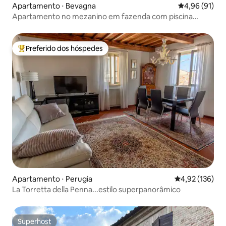
Apartamento ⋅ Bevagna
4,96 de uma a
4,96 (91)
Apartamento no mezanino em fazenda com piscina
grande
Preferido dos hóspedes
Entre os melhores preferidos dos hóspedes
Apartamento ⋅ Perugia
4,92 de uma av
4,92 (136)
La Torretta della Penna...estilo superpanorâmico
Superhost
Superhost