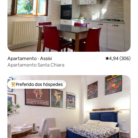
Apartamento ⋅ Assisi
4,94 de uma ava
4,94 (306)
Apartamento Santa Chiara
Preferido dos hóspedes
Entre os melhores preferidos dos hóspedes