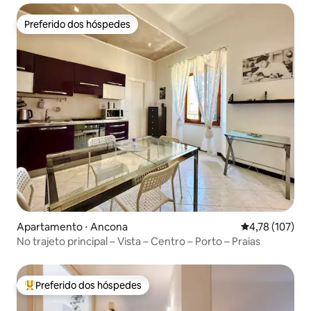
Preferido dos hóspedes
Preferido dos hóspedes
Apartamento ⋅ Ancona
4,78 de uma av
4,78 (107)
No trajeto principal – Vista – Centro – Porto – Praias
Preferido dos hóspedes
Entre os melhores preferidos dos hóspedes