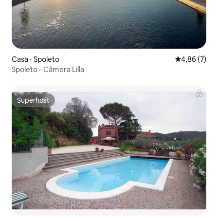
Casa ⋅ Spoleto
4,86 de uma 
4,86 (7)
Spoleto - Câmera Lilla
Superhost
Superhost