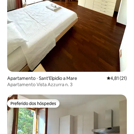
Apartamento ⋅ Sant'Elpidio a Mare
4,81 de uma a
4,81 (21)
Apartamento Vista Azzurra n. 3
Preferido dos hóspedes
Preferido dos hóspedes