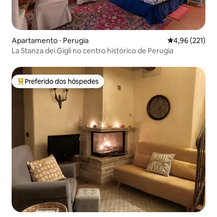
Apartamento ⋅ Perugia
4,96 de uma av
4,96 (221)
La Stanza dei Gigli no centro histórico de Perugia
Preferido dos hóspedes
Entre os melhores preferidos dos hóspedes