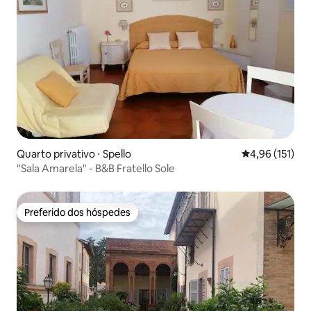
Quarto privativo ⋅ Spello
4,96 de uma av
4,96 (151)
"Sala Amarela" - B&B Fratello Sole
Preferido dos hóspedes
Preferido dos hóspedes