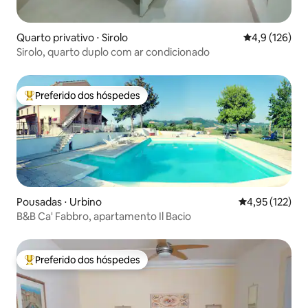
Quarto privativo ⋅ Sirolo
4,9 de uma av
4,9 (126)
Sirolo, quarto duplo com ar condicionado
Preferido dos hóspedes
Entre os melhores preferidos dos hóspedes
Pousadas ⋅ Urbino
4,95 de uma av
4,95 (122)
B&B Ca' Fabbro, apartamento Il Bacio
Preferido dos hóspedes
Entre os melhores preferidos dos hóspedes