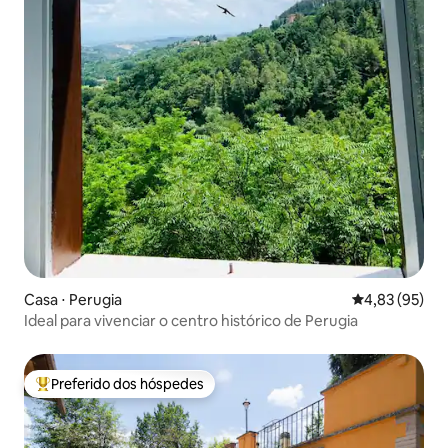
Casa ⋅ Perugia
4,83 de uma a
4,83 (95)
Ideal para vivenciar o centro histórico de Perugia
Preferido dos hóspedes
Entre os melhores preferidos dos hóspedes