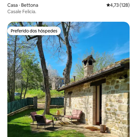
Casa ⋅ Bettona
4,73 de uma av
4,73 (128)
Casale Felicia.
Preferido dos hóspedes
Preferido dos hóspedes