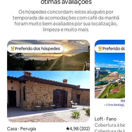
ótimas avaliações
Os hóspedes concordam: estes aluguéis por
temporada de acomodações com café da manhã
foram muito bem avaliados por sua localização,
limpeza e muito mais.
Preferido dos hóspedes
Preferido dos 
Entre os melhores preferidos dos hóspedes
Entre os melhore
Loft ⋅ Fano
Cobertura à beira
Casa ⋅ Perugia
4,98 de uma avaliação média de 
4,98 (202)
para famílias
Cobertura de lux