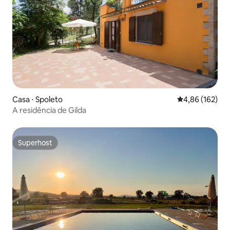
Casa ⋅ Spoleto
4,86 de uma av
4,86 (162)
A residência de Gilda
Superhost
Superhost