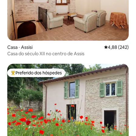
Casa ⋅ Assisi
4,88 de uma ava
4,88 (242)
Casa do século XII no centro de Assis
Preferido dos hóspedes
Entre os melhores preferidos dos hóspedes