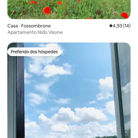
Casa ⋅ Fossombrone
4,93 de uma a
4,93 (14)
Apartamento Nido Visone
Preferido dos hóspedes
Preferido dos hóspedes