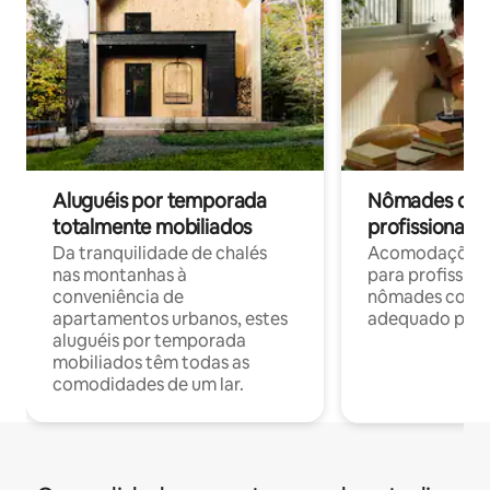
Aluguéis por temporada
Nômades digit
totalmente mobiliados
profissionais 
Da tranquilidade de chalés
Acomodações c
nas montanhas à
para profission
conveniência de
nômades com W
apartamentos urbanos, estes
adequado para 
aluguéis por temporada
mobiliados têm todas as
comodidades de um lar.