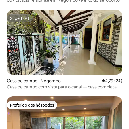
007 Estadia relaxante em Negombo - Perto do aeroporto
Superhost
Superhost
Casa de campo ⋅ Negombo
4,79 de uma a
4,79 (24)
Casa de campo com vista para o canal — casa completa
Preferido dos hóspedes
Preferido dos hóspedes