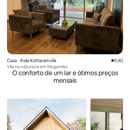
Casa ⋅ Ihala Kottaramulla
5 de uma 
5 (6)
Vila na natureza em Negombo
O conforto de um lar e ótimos preços
mensais