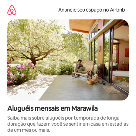
Pular
para
Anuncie seu espaço no Airbnb
o
conteúdo
Aluguéis mensais em Marawila
Saiba mais sobre aluguéis por temporada de longa
duração que fazem você se sentir em casa em estadias
de um mês ou mais.