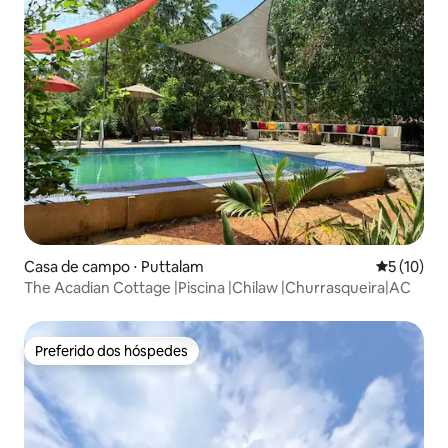
Casa de campo ⋅ Puttalam
5 de uma a
5 (10)
The Acadian Cottage |Piscina |Chilaw |Churrasqueira|AC
Preferido dos hóspedes
Preferido dos hóspedes