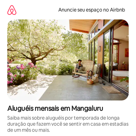
Pular
para
Anuncie seu espaço no Airbnb
o
conteúdo
Aluguéis mensais em Mangaluru
Saiba mais sobre aluguéis por temporada de longa
duração que fazem você se sentir em casa em estadias
de um mês ou mais.