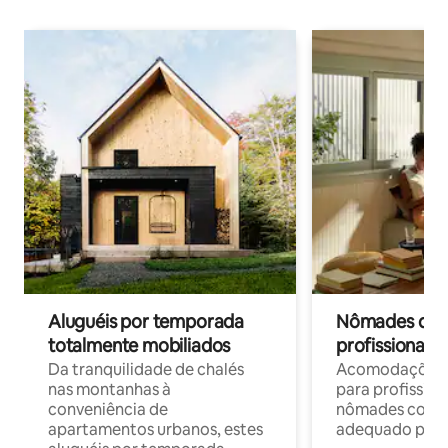
Aluguéis por temporada
Nômades digit
totalmente mobiliados
profissionais 
Da tranquilidade de chalés
Acomodações c
nas montanhas à
para profission
conveniência de
nômades com W
apartamentos urbanos, estes
adequado para 