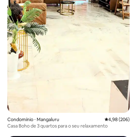
Condomínio ⋅ Mangaluru
4,98 de uma ava
4,98 (206)
Casa Boho de 3 quartos para o seu relaxamento