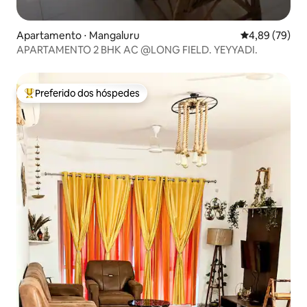
Apartamento ⋅ Mangaluru
4,89 de uma a
4,89 (79)
APARTAMENTO 2 BHK AC @LONG FIELD. YEYYADI.
Preferido dos hóspedes
Entre os melhores preferidos dos hóspedes