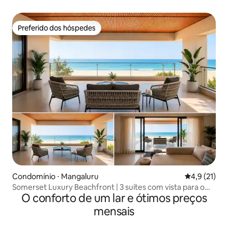
Preferido dos hóspedes
Preferido dos hóspedes
Condomínio ⋅ Mangaluru
4,9 de uma a
4,9 (21)
Somerset Luxury Beachfront | 3 suítes com vista para o
O conforto de um lar e ótimos preços
mar
mensais