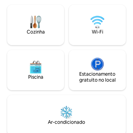
também podem des
futon, piscina e uma academia.
academia, seguran
Localizado no centro, perto do coração
estacionamento. Pe
da cidade, com fácil acesso a lojas,
viajantes individu
restaurantes e parques. Possui self-
visitam a família,
check-in seguro + estacionamento
funerais. Precisa
gratuito no local, em um complexo de
Cozinha
Wi-Fi
segundo apartamen
apartamentos tranquilo e fechado - ideal
no prédio para fam
para trabalho ou relaxamento em um
ambiente tropical tranquilo.
Estacionamento
Piscina
gratuito no local
Ar-condicionado