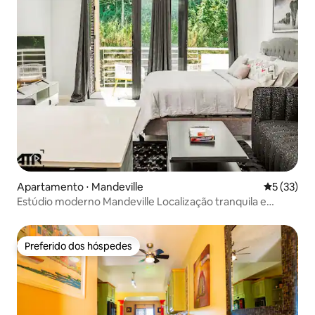
Apartamento ⋅ Mandeville
5 de uma a
5 (33)
Estúdio moderno Mandeville Localização tranquila e
privilegiada
Preferido dos hóspedes
Preferido dos hóspedes