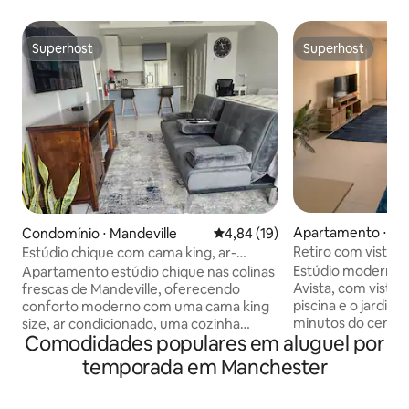
Superhost
Superhost
Superhost
Superhost
Apartamento ⋅ Ma
Condomínio ⋅ Mandeville
4,84 de uma avaliação média de
4,84 (19)
Retiro com vista pa
Estúdio chique com cama king, ar-
5 minutos da cida
condicionado, piscina + academia
Estúdio moderno n
Apartamento estúdio chique nas colinas
Avista, com vistas 
frescas de Mandeville, oferecendo
piscina e o jardim 
conforto moderno com uma cama king
minutos do centro
size, ar condicionado, uma cozinha
Comodidades populares em aluguel por
Acorde em uma c
totalmente equipada, uma varanda
premium, aproveite
privada, Wi-Fi rápido, smart TV,
temporada em Manchester
condicionado, Sma
lavadora/secadora na unidade, uma
compacta e prátic
lareira, espaço de trabalho dedicado,