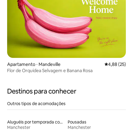
Apartamento ⋅ Mandeville
4,88 de uma a
4,88 (25)
Flor de Orquídea Selvagem e Banana Rosa
Destinos para conhecer
Outros tipos de acomodações
Aluguéis por temporada com suítes privativas
Pousadas
Manchester
Manchester