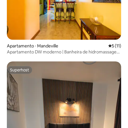
Apartamento ⋅ Mandeville
5 de uma a
5 (11)
Apartamento DW moderno | Banheira de hidromassagem
+ ar condicionado em Mandeville
Superhost
Superhost