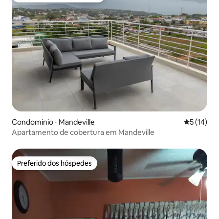
Condomínio ⋅ Mandeville
5 de uma a
5 (14)
Apartamento de cobertura em Mandeville
Preferido dos hóspedes
Preferido dos hóspedes