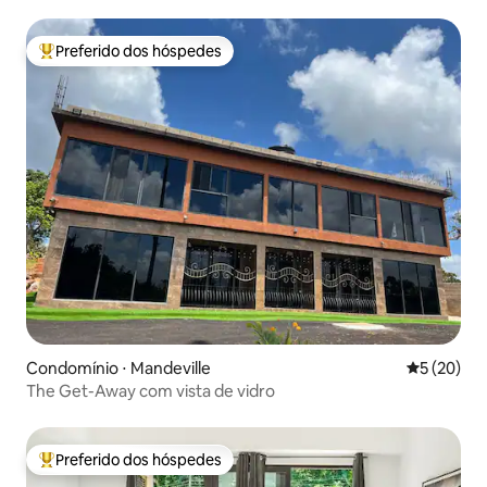
Preferido dos hóspedes
Entre os melhores preferidos dos hóspedes
Condomínio ⋅ Mandeville
5 de uma a
5 (20)
The Get-Away com vista de vidro
Preferido dos hóspedes
Entre os melhores preferidos dos hóspedes