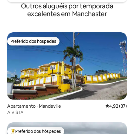
Outros aluguéis por temporada
excelentes em Manchester
Preferido dos hóspedes
Preferido dos hóspedes
Apartamento ⋅ Mandeville
4,92 de uma a
4,92 (37)
A VISTA
Preferido dos hóspedes
Entre os melhores preferidos dos hóspedes