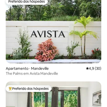
Preferido dos hóspedes
Preferido dos hóspedes
Apartamento ⋅ Mandeville
4,9 de uma a
4,9 (30)
The Palms em Avista Mandeville
Preferido dos hóspedes
Entre os melhores preferidos dos hóspedes