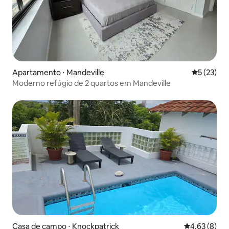
Apartamento ⋅ Mandeville
5 de uma a
5 (23)
Moderno refúgio de 2 quartos em Mandeville
Casa de campo ⋅ Knockpatrick
4,63 de uma 
4,63 (8)