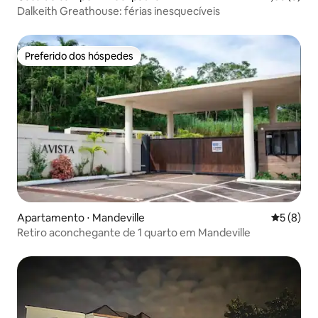
Dalkeith Greathouse: férias inesquecíveis
Preferido dos hóspedes
Preferido dos hóspedes
Apartamento ⋅ Mandeville
5 de uma 
5 (8)
Retiro aconchegante de 1 quarto em Mandeville