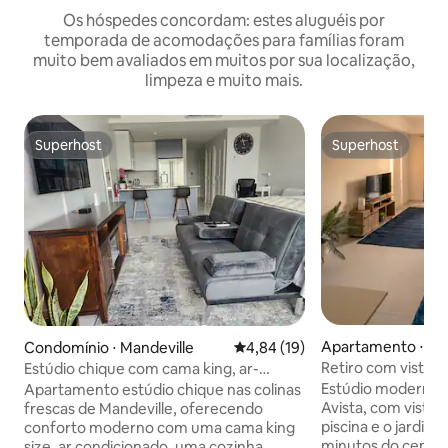
Os hóspedes concordam: estes aluguéis por
temporada de acomodações para famílias foram
muito bem avaliados em muitos por sua localização,
limpeza e muito mais.
Superhost
Superhost
Superhost
Superhost
Apartamento ⋅ Ma
Condomínio ⋅ Mandeville
4,84 de uma avaliação média de
4,84 (19)
Retiro com vista pa
Estúdio chique com cama king, ar-
5 minutos da cida
condicionado, piscina + academia
Estúdio moderno n
Apartamento estúdio chique nas colinas
Avista, com vistas 
frescas de Mandeville, oferecendo
piscina e o jardim 
conforto moderno com uma cama king
minutos do centro
size, ar condicionado, uma cozinha