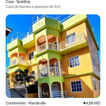
Casa ⋅ Spalding
Casa de bambu e passeios de 4x4
Condomínio ⋅ Mandeville
4,88 de uma a
4,88 (40)