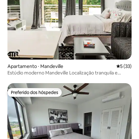
Apartamento ⋅ Mandeville
5 de uma a
5 (33)
Estúdio moderno Mandeville Localização tranquila e
privilegiada
Preferido dos hóspedes
Preferido dos hóspedes