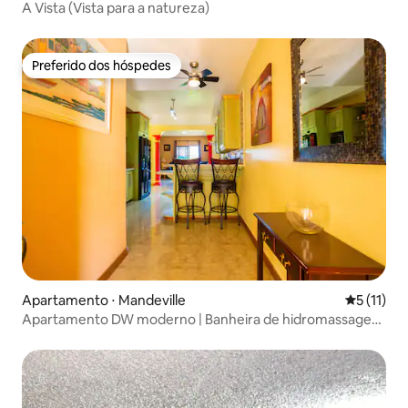
A Vista (Vista para a natureza)
Preferido dos hóspedes
Preferido dos hóspedes
Apartamento ⋅ Mandeville
5 de uma a
5 (11)
Apartamento DW moderno | Banheira de hidromassagem
+ ar condicionado em Mandeville