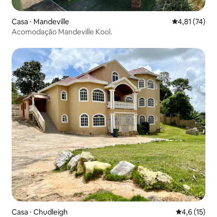
Casa ⋅ Mandeville
4,81 de uma a
4,81 (74)
Acomodação Mandeville Kool.
Casa ⋅ Chudleigh
4,6 de uma a
4,6 (15)