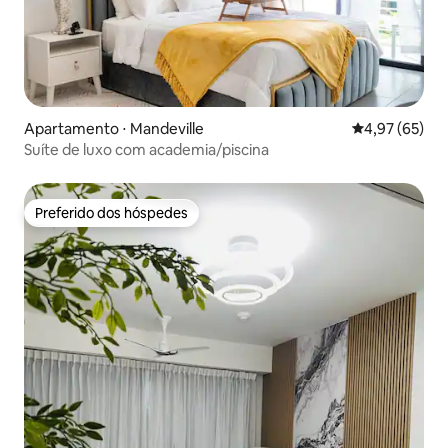
Apartamento ⋅ Mandeville
4,97 de uma a
4,97 (65)
Suíte de luxo com academia/piscina
Preferido dos hóspedes
Preferido dos hóspedes