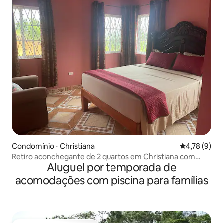
Condomínio ⋅ Christiana
4,78 de uma 
4,78 (9)
Retiro aconchegante de 2 quartos em Christiana com
Aluguel por temporada de
vista para a montanha
acomodações com piscina para famílias