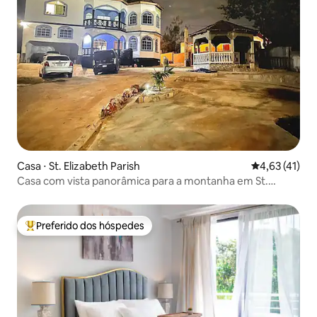
Casa ⋅ St. Elizabeth Parish
4,63 de uma a
4,63 (41)
Casa com vista panorâmica para a montanha em St.
Elizabeth
Preferido dos hóspedes
Entre os melhores preferidos dos hóspedes