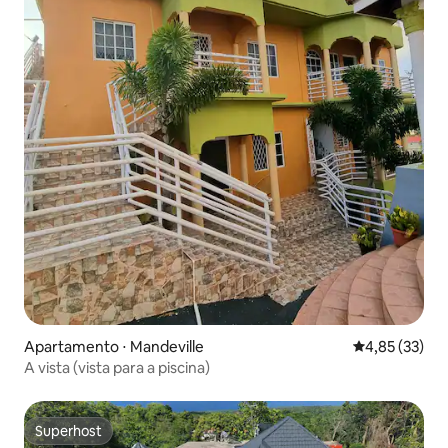
Apartamento ⋅ Mandeville
4,85 de uma a
4,85 (33)
A vista (vista para a piscina)
Superhost
Superhost