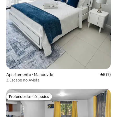
Apartamento ⋅ Mandeville
5 de uma 
5 (7)
Z Escape no Avista
Preferido dos hóspedes
Preferido dos hóspedes