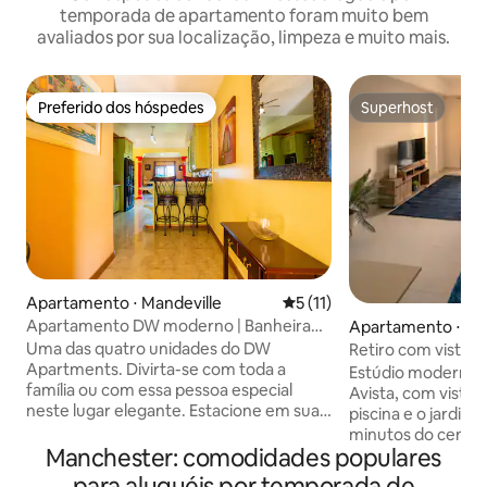
temporada de apartamento foram muito bem
avaliados por sua localização, limpeza e muito mais.
Preferido dos hóspedes
Superhost
Preferido dos hóspedes
Superhost
Apartamento ⋅ Mandeville
5 de uma avaliação média de
5 (11)
Apartamento DW moderno | Banheira
Apartamento ⋅ Ma
de hidromassagem + ar condicionado
Uma das quatro unidades do DW
Retiro com vista pa
em Mandeville
Apartments. Divirta-se com toda a
5 minutos da cida
Estúdio moderno n
família ou com essa pessoa especial
Avista, com vistas 
neste lugar elegante. Estacione em sua
piscina e o jardim 
própria garagem privativa com controle
minutos do centro
remoto e desfrute de novos
Manchester: comodidades populares
Acorde em uma c
acabamentos modernos. perfeito para
premium, aproveite
para aluguéis por temporada de