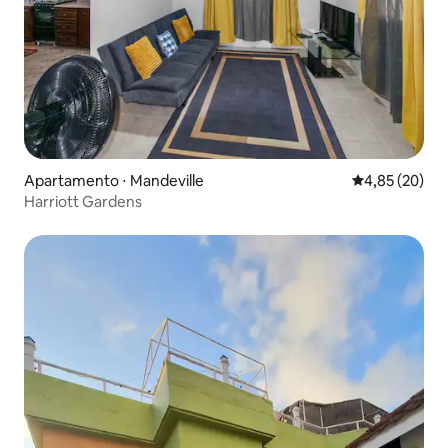
Apartamento ⋅ Mandeville
4,85 de uma a
4,85 (20)
Harriott Gardens