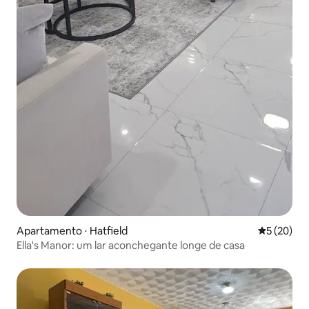
Apartamento ⋅ Hatfield
5 de uma a
5 (20)
Ella's Manor: um lar aconchegante longe de casa