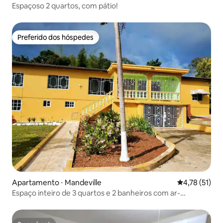
Espaçoso 2 quartos, com pátio!
Preferido dos hóspedes
Preferido dos hóspedes
Apartamento ⋅ Mandeville
4,78 de uma a
4,78 (51)
Espaço inteiro de 3 quartos e 2 banheiros com ar-
condicionado no Angie's Place