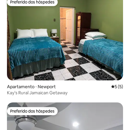
Preferido dos hóspedes
Preferido dos hóspedes
Apartamento ⋅ Newport
5 de uma 
5 (5)
Kay's Rural Jamaican Getaway
Preferido dos hóspedes
Preferido dos hóspedes