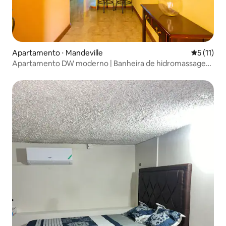
Apartamento ⋅ Mandeville
5 de uma a
5 (11)
Apartamento DW moderno | Banheira de hidromassagem
+ ar condicionado em Mandeville