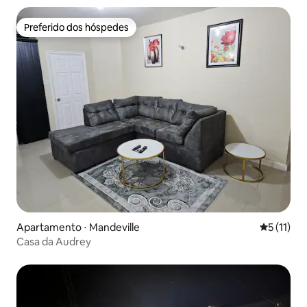
Preferido dos hóspedes
Preferido dos hóspedes
Apartamento ⋅ Mandeville
5 de uma a
5 (11)
Casa da Audrey