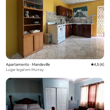
Apartamento ⋅ Mandeville
4,5 de uma 
4,5 (4)
Lugar legal em Murray